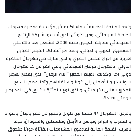
وتعد المنتجة المغربية أسماء اكريميش مؤسسة ومديرة مهرجان
الداخلة السينمائي، ومن الأوائل الذي أسسوا شـركة للإنتـاج
السـينمائي بمدينـة العيـون سـنة 2006، لتشتغل بعد ذلك على
المستوى العربي والدولي، وتعد آخر أعمالها الفيلم الطويل
لعزيزة من اخراج محسن البصري والذي شارك في مهرجان القاهرة
الدولي ومهرجان قرطاج السينمائي وفي اكثر من 15 مهرجان
دولي اخر وكذلك الفيلم القصير “أبناء الرمال” الذي يفضح تهجير
البوليساريو للأطفال إلى كوبا واستغلالهم وتعليمهم السلاح
للمخرج الغالي اكريميش، والذي توج بالجائزة الكبرى في المهرجان
الوطني بطنجة.
وعرض المهرجان 47 فيلما بين طويل وقصير من مصر ولبنان وسوريا
والمغرب والجزائر وتونس والأردن وفلسطين والسودان، فيما
ناهزت القيمة المالية لمجموع المشروعات الفائزة جوائز صندوق