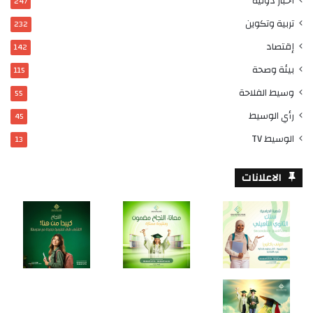
أخبار دولية
247
تربية وتكوين
232
إقتصاد
142
بيئة وصحة
115
وسيط الفلاحة
55
رأي الوسيط
45
الوسيط TV
13
الاعلانات