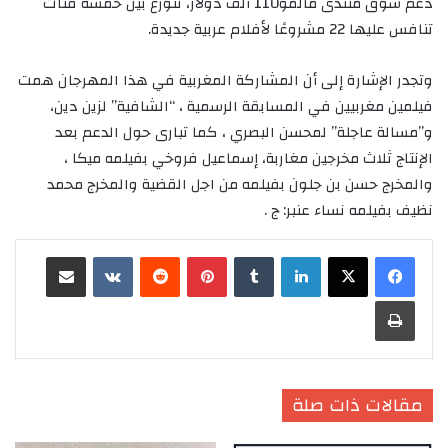
دعم سوق منتدى مالمو110 ألف دولار، تتوزع بين خمسة فئات
تنافس عليها 22 مشروعًا لأفلام عربية جديدة.
وتجدر الإشارة إلى أن المشاركة المغربية في هذا المهرجان همت
فيلمين مغربيين في المسابقة الرسمية ، “الشافية” لزين دين،
و”مسالة عاجلة” لمحسن البصري ، كما تبارى حول الدعم بعد
الإنتاج ثلاث مخرجين مغاربة، إسماعيل فروخي بفيلمه ميكا ،
والمخرج حسن بن جلون بفيلمه من اجل القضية والمخرج محمد
نظيف بفيلمه نساء عنبر: ج .
لينكدإن
‏Tumblr
بينتيريست
‏Reddit
‏VKontakte
مشاركة عبر البريد
طباعة
مقالات ذات صلة