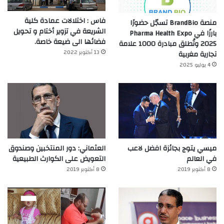
فاس : اختلالات عمادة كلية
منصة BrandBio تسجّل حضورًا
الشريعة في تزوير أختام و تحويل
بارزًا في Pharma Health Expo
فضائها الى ضيعة خاصة.
2025 وتُطلق مبادرة 1000 علامة
13 أكتوبر 2022
تجارية مغربية
4 يوليو 2025
ميسي يتوج بجائزة افضل لاعب
العثماني: دور المنتخبين وصندوق
في العالم‎
التعويض على الكوارث الطبيعية
8 أكتوبر 2019
8 أكتوبر 2019