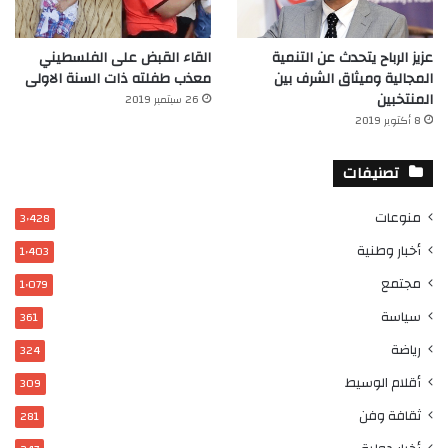
عزيز الرباح يتحدث عن التنمية
القاء القبض على الفلسطيني
المجالية وميثاق الشرف بين
معذب طفلته ذات السنة الاولى
المنتخبين
26 سبتمبر 2019
8 أكتوبر 2019
تصنيفات
منوعات
3٬428
أخبار وطنية
1٬403
مجتمع
1٬079
سياسة
361
رياضة
324
أقلام الوسيط
309
ثقافة وفن
281