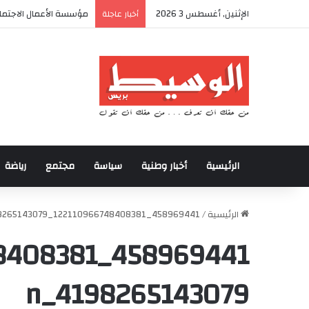
الإثنين, أغسطس 3 2026
مؤسسة الأعمال الاجتماع
أخبار عاجلة
الرئيسية
أخبار وطنية
سياسة
مجتمع
رياضة
الرئيسية
/
458969441_122110966748408381_3665824198265143079_n
4198265143079_n