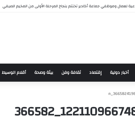
ية لعمال وموظفي جماعة أكادير تختتم بنجاح المرحلة الأولى من المخيم الصيفي
أخبار دولية
إقتصاد
ثقافة وفن
بيئة وصحة
أقلام الوسيط
458969441_122110966748408381_366582