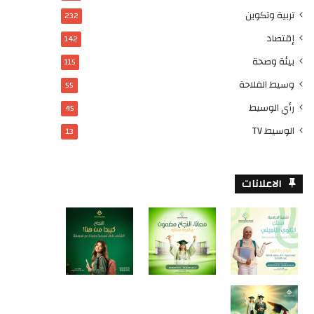
تربية وتكوين
232
إقتصاد
142
بيئة وصحة
115
وسيط الفلاحة
55
رأي الوسيط
45
الوسيط TV
13
الاعلانات