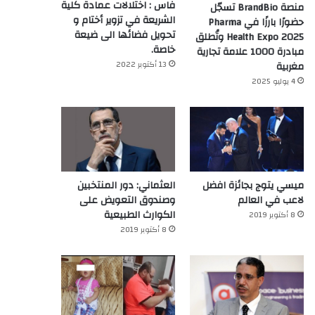
فاس : اختلالات عمادة كلية
منصة BrandBio تسجّل
الشريعة في تزوير أختام و
حضورًا بارزًا في Pharma
تحويل فضائها الى ضيعة
Health Expo 2025 وتُطلق
خاصة.
مبادرة 1000 علامة تجارية
13 أكتوبر 2022
مغربية
4 يوليو 2025
ميسي يتوج بجائزة افضل
العثماني: دور المنتخبين
لاعب في العالم‎
وصندوق التعويض على
الكوارث الطبيعية
8 أكتوبر 2019
8 أكتوبر 2019