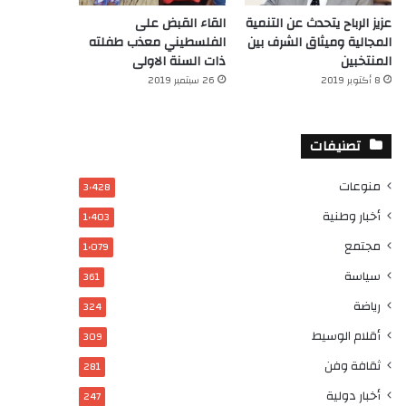
عزيز الرباح يتحدث عن التنمية
القاء القبض على
المجالية وميثاق الشرف بين
الفلسطيني معذب طفلته
المنتخبين
ذات السنة الاولى
8 أكتوبر 2019
26 سبتمبر 2019
تصنيفات
منوعات
3٬428
أخبار وطنية
1٬403
مجتمع
1٬079
سياسة
361
رياضة
324
أقلام الوسيط
309
ثقافة وفن
281
أخبار دولية
247