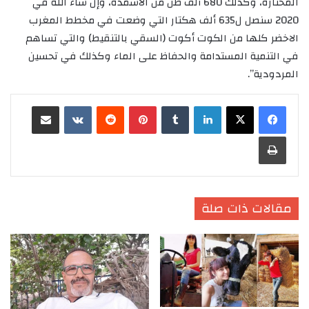
المختارة، وكذلك 680 ألف طن من الأسمدة، وإن شاء الله في
2020 سنصل ل635 ألف هكتار التي وضعت في مخطط المغرب
الاخضر كلها من الكوت أكوت (السقي بالتنقيط) والتي تساهم
في التنمية المستدامة والحفاظ على الماء وكذلك في تحسين
المردودية”.
لينكدإن
‏Tumblr
بينتيريست
‏Reddit
‏VKontakte
مشاركة عبر البريد
طباعة
مقالات ذات صلة