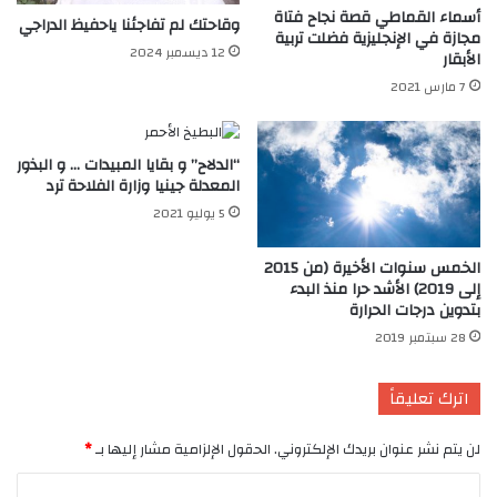
أسماء القماطي قصة نجاح فتاة
وقاحتك لم تفاجئنا ياحفيظ الدراجي
مجازة في الإنجليزية فضلت تربية
12 ديسمبر 2024
الأبقار
7 مارس 2021
“الدلاح” و بقايا المبيدات … و البذور
المعدلة جينيا وزارة الفلاحة ترد
5 يوليو 2021
الخمس سنوات الأخيرة (من 2015
إلى 2019) الأشد حرا منذ البدء
بتدوين درجات الحرارة
28 سبتمبر 2019
اترك تعليقاً
لن يتم نشر عنوان بريدك الإلكتروني.
الحقول الإلزامية مشار إليها بـ
*
ا