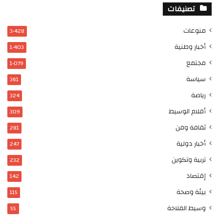
تصنيفات
منوعات
3٬428
أخبار وطنية
1٬403
مجتمع
1٬079
سياسة
361
رياضة
324
أقلام الوسيط
309
ثقافة وفن
281
أخبار دولية
247
تربية وتكوين
232
إقتصاد
142
بيئة وصحة
115
وسيط الفلاحة
55