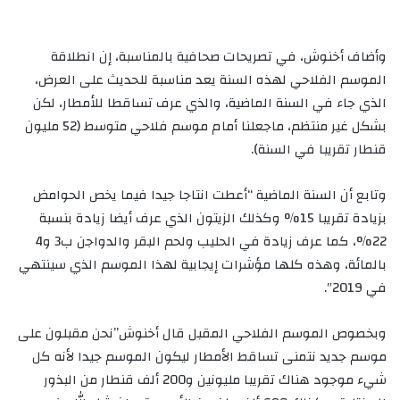
وأضاف أخنوش، في تصريحات صحافية بالمناسبة، إن انطلاقة
الموسم الفلاحي لهذه السنة يعد مناسبة للحديث على العرض،
الذي جاء في السنة الماضية، والذي عرف تساقطا للأمطار، لكن
بشكل غير منتظم، ماجعلنا أمام موسم فلاحي متوسط (52 مليون
قنطار تقريبا في السنة).
وتابع أن السنة الماضية “أعطت انتاجا جيدا فيما يخص الحوامض
بزيادة تقريبا 15% وكذلك الزيتون الذي عرف أيضا زيادة بنسبة
22%، كما عرف زيادة في الحليب ولحم البقر والدواجن ب3 و4
بالمائة، وهذه كلها مؤشرات إيجابية لهذا الموسم الذي سينتهي
في 2019″.
وبخصوص الموسم الفلاحي المقبل قال أخنوش”نحن مقبلون على
موسم جديد نتمنى تساقط الأمطار ليكون الموسم جيدا لأنه كل
شيء موجود هناك تقريبا مليونين و200 ألف قنطار من البذور