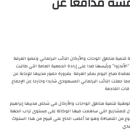
سه مدافعا عن
 لتنمية مناطق الوحات والأركان النائب البرلماني وعضو الغرفة
أندزوا” ورئيسها ضدا على إرادة الجمعية العامة التي طالبت
غال الدورة العاديةللغرفة لشهر مارس 2021 المنعقدة صباح اليوم بمقر الغرفة بضرورة حضور مديرها للإجابة عن
ا جعلت النائب البرلماني المسعودي شاردا وخارجا عن الإجماع
قات القادمة
لوطنية لتنمية مناطق الواحات والأركان في شخص مديرها إبراهيم
دول للمشاريع التي ساهمت فيها الوكالة على مستوى تراب الجهة
وع من اللامبالاة وهو ما أغضب الحاج علي قيوح من هذا السلوك
يدي