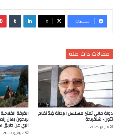
لينكدإن
‏Tumblr
فيسبوك
X
مقالات ذات صلة
دولة مالي تفتح مسلسل الإدانة ضِدّ نظام
الغرفة الفلاحي
تبّون- شنقريحة
يربحون رهان إن
الري عن طريق سد
4 يناير 2025
2 يونيو 2020