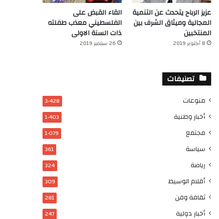
عزيز الرباح يتحدث عن التنمية
القاء القبض على
المجالية وميثاق الشرف بين
الفلسطيني معذب طفلته
المنتخبين
ذات السنة الاولى
8 أكتوبر 2019
26 سبتمبر 2019
تصنيفات
منوعات
3٬428
أخبار وطنية
1٬403
مجتمع
1٬079
سياسة
361
رياضة
324
أقلام الوسيط
309
ثقافة وفن
281
أخبار دولية
247