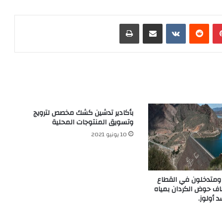
بينتيريست
‏Reddit
‏VKontakte
مشاركة عبر البريد
طباعة
بأكادير تدشين كشك مخصص لترويج
وتسويق المنتوجات المحلية
10 يونيو 2021
ة ومتدخلون في القطاع
صاف حوض الكردان بمياه
 أولوز.