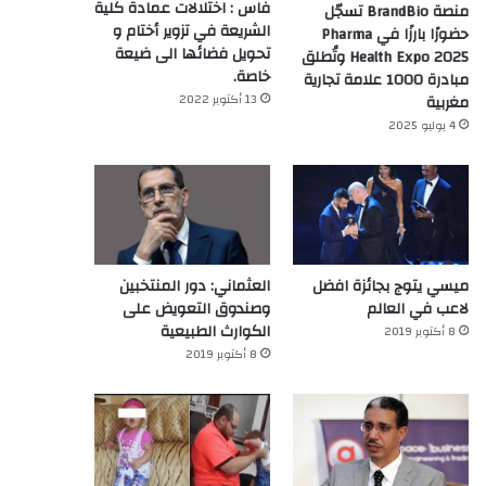
فاس : اختلالات عمادة كلية
منصة BrandBio تسجّل
الشريعة في تزوير أختام و
حضورًا بارزًا في Pharma
تحويل فضائها الى ضيعة
Health Expo 2025 وتُطلق
خاصة.
مبادرة 1000 علامة تجارية
13 أكتوبر 2022
مغربية
4 يوليو 2025
ميسي يتوج بجائزة افضل
العثماني: دور المنتخبين
لاعب في العالم‎
وصندوق التعويض على
الكوارث الطبيعية
8 أكتوبر 2019
8 أكتوبر 2019