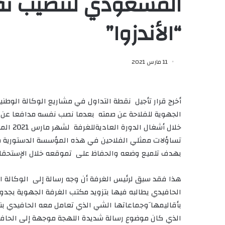
المسعودي لتنصيب نف
“الأندزوا”
11 مارس 2021
أخرج قرار تأجيل نقطة التداول في مشاريع الوكالة الوطنية
الجهوية للفلاحة عن صمته بعدما نصب نفسه مدافعا عن “ال
خلال أش
تساؤلات ممثلي الفلاحين في هذه المؤسسة الدستورية مم
بهدف تلميع وضعه والحفاظ على تموقعه خلال الإستحقا
هذا فقد سبق لرئيس الغرفة أن وجه رسالة إلى الوكالة ا
الحافيدي يطالبه فيها بتزويد مكتب الغرفة الجهوية بج
بأقاليمها َوجماعاتها الشي الذي تعامل معه الحافيدي بن
الذي كان موضوع رسالة شديدة اللهجة موجهة إلى الحاف