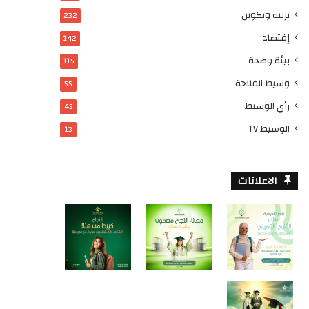
تربية وتكوين
232
إقتصاد
142
بيئة وصحة
115
وسيط الفلاحة
55
رأي الوسيط
45
الوسيط TV
13
الاعلانات