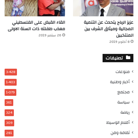
عزيز الرباح يتحدث عن التنمية
القاء القبض على الفلسطيني
المجالية وميثاق الشرف بين
معذب طفلته ذات السنة الاولى
المنتخبين
26 سبتمبر 2019
8 أكتوبر 2019
تصنيفات
منوعات
3٬428
أخبار وطنية
1٬403
مجتمع
1٬079
سياسة
361
رياضة
324
أقلام الوسيط
309
ثقافة وفن
281