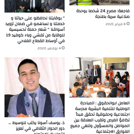
فاجعة: مصرع 24 شخصا بوحدة
صناعية سرية بطنجة
” بوقايتنا نحافظو على حياتنا و
خدمتنا و نساهمو في ضمان تزويد
8 فبراير 2021
أسواقنا ” شعار حملة تحسيسية
للوقاية من تفشي وباء كوفيد 19
في أوساط القطاع الفلاحي
4 نوفمبر 2020
العامل ابوالحقوق : المبادرة
الوطنية للتنمية البشرية مدرسة
اجتماعية وحفوقية تحقق مبدأ
تكافؤ الفرص وتقرب العلاقة بين
ذ. يوسف أسونا يكتب للوسيط …
المواطن والمسؤول وتلغي جميع
دور الحوار الثقافي في تعزيز
الفوارق الاجتماعية