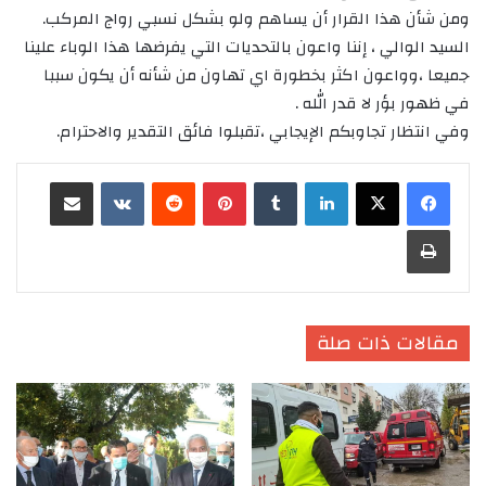
ومن شأن هذا القرار أن يساهم ولو بشكل نسبي رواج المركب.
السيد الوالي ، إننا واعون بالتحديات التي يفرضها هذا الوباء علينا
جميعا ،وواعون اكثر بخطورة اي تهاون من شأنه أن يكون سببا
في ظهور بؤر لا قدر الله .
وفي انتظار تجاوبكم الإيجابي ،تقبلوا فائق التقدير والاحترام.
لينكدإن
‏Tumblr
بينتيريست
‏Reddit
‏VKontakte
مشاركة عبر البريد
طباعة
مقالات ذات صلة