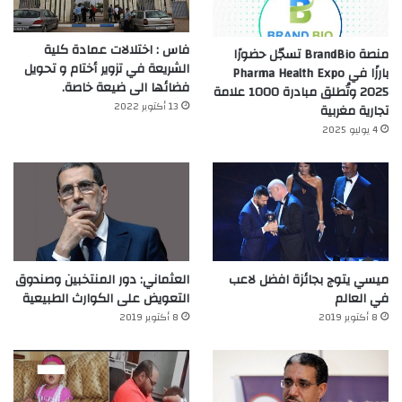
فاس : اختلالات عمادة كلية
منصة BrandBio تسجّل حضورًا
الشريعة في تزوير أختام و تحويل
بارزًا في Pharma Health Expo
فضائها الى ضيعة خاصة.
2025 وتُطلق مبادرة 1000 علامة
13 أكتوبر 2022
تجارية مغربية
4 يوليو 2025
ميسي يتوج بجائزة افضل لاعب
العثماني: دور المنتخبين وصندوق
في العالم‎
التعويض على الكوارث الطبيعية
8 أكتوبر 2019
8 أكتوبر 2019