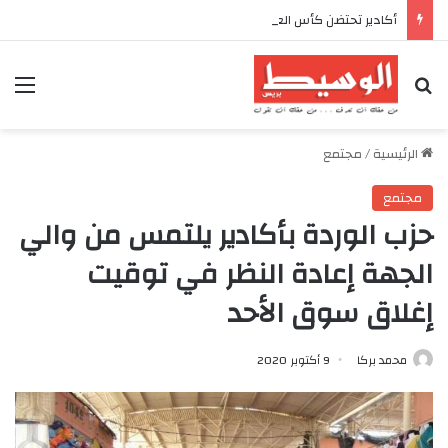
أكادير تحتضن كأس العرش للدراجات بمناسبة الذكرى السابعة والعشرين لعيد العرش المجيد
بحث عن
الق
الرئيسية
/
مجتمع
مجتمع
حزب الوردة بأكادير يلتمس من والي
الجهة إعادة النظر في توقيت
إغلاق سوق الأحد
محمد بركا
9 أكتوبر 2020