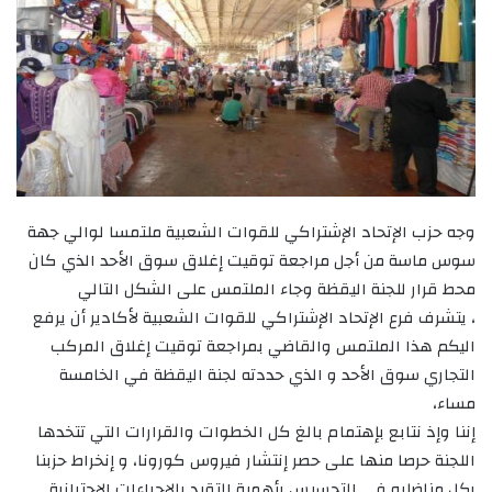
وجه حزب الإتحاد الإشتراكي للقوات الشعبية ملتمسا لوالي جهة
سوس ماسة من أجل مراجعة توقيت إغلاق سوق الأحد الذي كان
محط قرار للجنة اليقظة وجاء الملتمس على الشكل التالي
، يتشرف فرع الإتحاد الإشتراكي للقوات الشعبية لأكادير أن يرفع
اليكم هذا الملتمس والقاضي بمراجعة توقيت إغلاق المركب
التجاري سوق الأحد و الذي حددته لجنة اليقظة في الخامسة
مساء،
إننا وإذ نتابع بإهتمام بالغ كل الخطوات والقرارات التي تتخدها
اللجنة حرصا منها على حصر إنتشار فيروس كورونا، و إنخراط حزبنا
بكل مناضليه في التحسيس بأهمية التقيد بالإجراءات الإحترازية