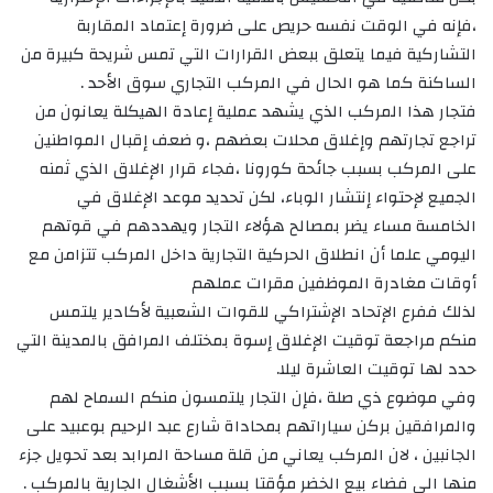
،فإنه في الوقت نفسه حريص على ضرورة إعتماد المقاربة
التشاركية فيما يتعلق ببعض القرارات التي تمس شريحة كبيرة من
الساكنة كما هو الحال في المركب التجاري سوق الأحد .
فتجار هذا المركب الذي يشهد عملية إعادة الهيكلة يعانون من
تراجع تجارتهم وإغلاق محلات بعضهم ،و ضعف إقبال المواطنين
على المركب بسبب جائحة كورونا ،فجاء قرار الإغلاق الذي ثمنه
الجميع لإحتواء إنتشار الوباء، لكن تحديد موعد الإغلاق في
الخامسة مساء يضر بمصالح هؤلاء التجار ويهددهم في قوتهم
اليومي علما أن انطلاق الحركية التجارية داخل المركب تتزامن مع
أوقات مغادرة الموظفين مقرات عملهم
لذلك ففرع الإتحاد الإشتراكي للقوات الشعبية لأكادير يلتمس
منكم مراجعة توقيت الإغلاق إسوة بمختلف المرافق بالمدينة التي
حدد لها توقيت العاشرة ليلا.
وفي موضوع ذي صلة ،فإن التجار يلتمسون منكم السماح لهم
والمرافقين بركن سياراتهم بمحاداة شارع عبد الرحيم بوعبيد على
الجانبين ، لان المركب يعاني من قلة مساحة المرابد بعد تحويل جزء
منها الى فضاء بيع الخضر مؤقتا بسبب الأشغال الجارية بالمركب .