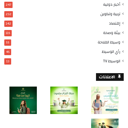
أخبار دولية
247
تربية وتكوين
232
إقتصاد
142
بيئة وصحة
115
وسيط الفلاحة
55
رأي الوسيط
45
الوسيط TV
13
الاعلانات