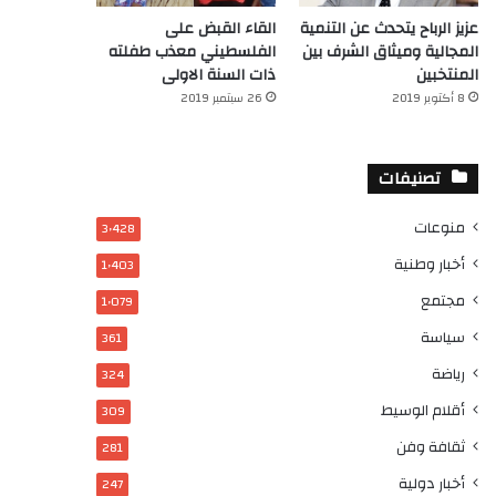
عزيز الرباح يتحدث عن التنمية
القاء القبض على
المجالية وميثاق الشرف بين
الفلسطيني معذب طفلته
المنتخبين
ذات السنة الاولى
8 أكتوبر 2019
26 سبتمبر 2019
تصنيفات
منوعات
3٬428
أخبار وطنية
1٬403
مجتمع
1٬079
سياسة
361
رياضة
324
أقلام الوسيط
309
ثقافة وفن
281
أخبار دولية
247