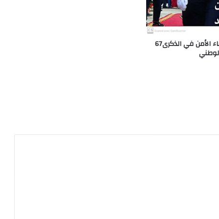
حتى لاننسى نساء الأمن في الذكرى67
لوطني