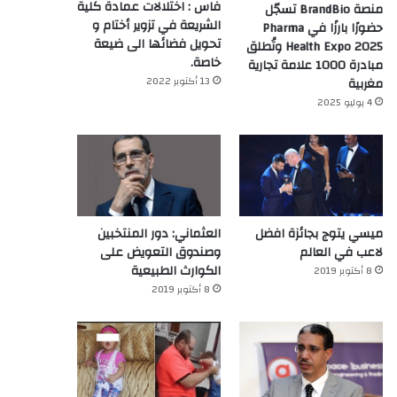
فاس : اختلالات عمادة كلية
منصة BrandBio تسجّل
الشريعة في تزوير أختام و
حضورًا بارزًا في Pharma
تحويل فضائها الى ضيعة
Health Expo 2025 وتُطلق
خاصة.
مبادرة 1000 علامة تجارية
13 أكتوبر 2022
مغربية
4 يوليو 2025
ميسي يتوج بجائزة افضل
العثماني: دور المنتخبين
لاعب في العالم‎
وصندوق التعويض على
الكوارث الطبيعية
8 أكتوبر 2019
8 أكتوبر 2019