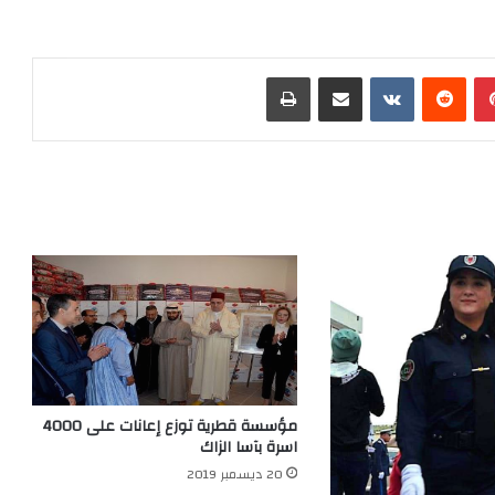
بينتيريست
‏Reddit
‏VKontakte
مشاركة عبر البريد
طباعة
مؤسسة قطرية توزع إعانات على 4000
اسرة بآسا الزاك
20 ديسمبر 2019