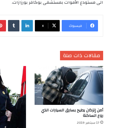
الى مستودع الأموات بمستشفى بوكافر بورزازات.
لينكدإن
‏Tumblr
فيسبوك
X
مقالات ذات صلة
أمن إنزكان يطيح بسارق السيارات الذي
روع الساكنة
17 سبتمبر 2019