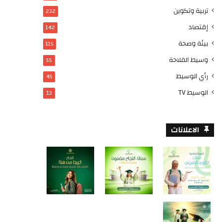
تربية وتكوين
232
إقتصاد
142
بيئة وصحة
115
وسيط الفلاحة
55
رأي الوسيط
45
الوسيط TV
13
الاعلانات