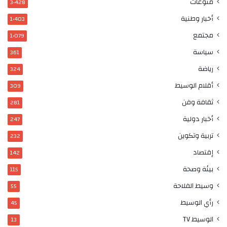
منوعات
3٬428
أخبار وطنية
1٬403
مجتمع
1٬079
سياسة
361
رياضة
324
أقلام الوسيط
309
ثقافة وفن
281
أخبار دولية
247
تربية وتكوين
232
إقتصاد
142
بيئة وصحة
115
وسيط الفلاحة
55
رأي الوسيط
45
الوسيط TV
13