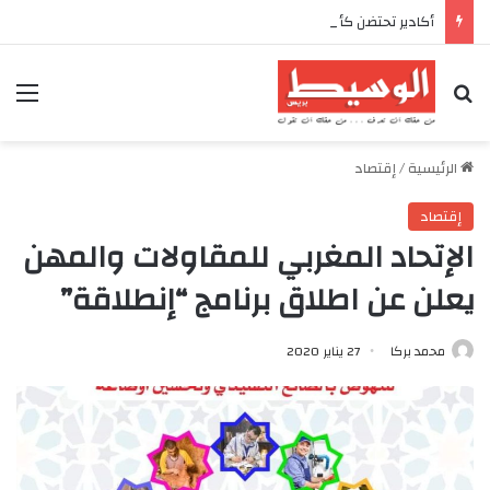
أكادير تحتضن كأس العرش للدراجات بمناسبة الذكرى السابعة والعشرين لعيد العرش المجيد
بحث عن
الق
الرئيسية
/
إقتصاد
إقتصاد
الإتحاد المغربي للمقاولات والمهن
يعلن عن اطلاق برنامج “إنطلاقة”
محمد بركا
27 يناير 2020