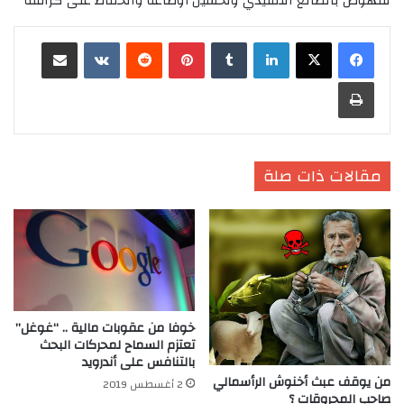
للنهوض بالصانع التقليدي وتحسين أوضاعه والحفاظ على كرامته
لينكدإن
‏Tumblr
بينتيريست
‏Reddit
‏VKontakte
مشاركة عبر البريد
طباعة
مقالات ذات صلة
خوفا من عقوبات مالية .. “غوغل”
تعتزم السماح لمحركات البحث
بالتنافس على أندرويد
من يوقف عبث أخنوش الرأسمالي
2 أغسطس 2019
صاحب المحروقات ؟