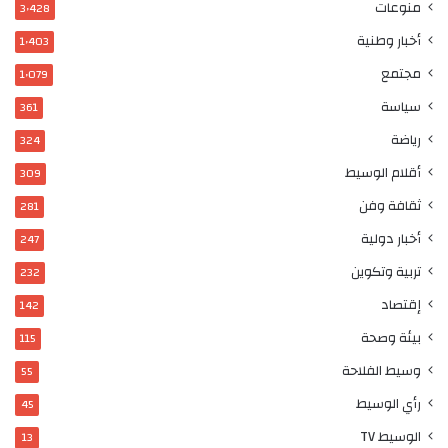
منوعات
3٬428
أخبار وطنية
1٬403
مجتمع
1٬079
سياسة
361
رياضة
324
أقلام الوسيط
309
ثقافة وفن
281
أخبار دولية
247
تربية وتكوين
232
إقتصاد
142
بيئة وصحة
115
وسيط الفلاحة
55
رأي الوسيط
45
الوسيط TV
13