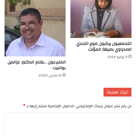
التجمعيون يركبون موج التحدي
الصحراوي بصيغة المؤنث
9 يوليو 2019
المتبرعون …بقلم الدكتور عزالدين
بوالنيت
15 مارس 2020
اترك تعليقاً
لن يتم نشر عنوان بريدك الإلكتروني.
الحقول الإلزامية مشار إليها بـ
*
ا
ل
ت