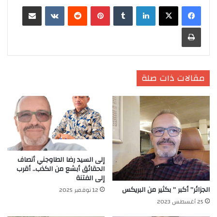
لينكدإن
‏Tumblr
بينتيريست
‏Reddit
‏VKontakte
مشاركة عبر البريد
طباعة
مقالات ذات صلة
إلى السيد رضا الطاوجني أنصاف
الحقائق أبشع من الكذب.. أقرب
إلى الفتنة
الجزائر” أكبر ” بكثير من البريكس
12 نوفمبر 2025
25 أغسطس 2023