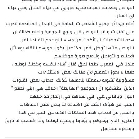
التواصل ومعرفة تقنياته شيء ضروري في حياة الفنان وفي حياة
اي انسان
أعلم جيدا أن جميع الشخصيات العامة في البلدان المتقدمة تتدرب
على تقنيات و فن التواصل قبل ولوج النجومية واعلم كذلك ان
هذه الشخصيات ان تأكدت من جهلها او عدم اتقانها لفن
التواصل فانها توكل الامر لمختصين يكون دورهم اللقاء بوسائل
الاعلام والتواصل وتلميع صورة موكليهم
عندنا في المغرب كلما نطق فنان أساء لنفسه وكذلك لوطنه ،
طبعا لا يجوز التعميم لان هنالك بعض الاستثناءات
مسؤولية تشويه سمعتنا يتحملها كذلك اصحاب بعض القنوات
الذين اكتشفوا ان الموضيع “الهابطة” اخلاقيا هي التي تصنع ”
البوز” وبالتالي هي التي تساهم في ارتفاع مداخيلهم
اتمنى من هؤلاء الكف عن الاساءة لنا بنقل بعض التفاهات
واتمنى من اصحاب هذه التفاهات الكف عن السير في هذا
الطريق الذي يؤذيهم و يؤذينا ويسيء لوطننا ولنا كشعب له تاريخ
وينتظره مستقبل