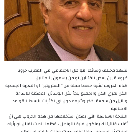
تشهد مختلف وسائط التواصل الاجتماعي في المغرب حروبا
ضروسة بين بعض الفنانين او من يسمون بالفنانين
هذه الحروب تشبه حصصا مملة من “الستريبتيز” او التعرية الجسدية
الكل يعري الكل والجميع يلجأ لكل الوسائل الممكنة للاساءة
والنيل من سمعة الاخر وشرفه دون اي اكثرات بابسط القواعد
الاخلاقية
النتيجة الاساسية التي يمكن استخلاصها من هذه الحروب هي أن
أغلب فنانينا لا يملكون فنية التواصل ، فكلما انصت لفنان او رأيته
تمنيت أن تسمعه ، واذا تكلم ندمت وقلت يا ليته لم يتكلم