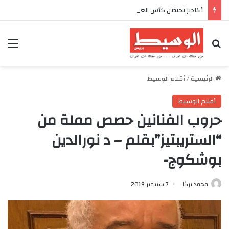
أكادير تحتضن كأس العرش للدراجات بمناسبة الذكرى السابعة والعشرين لعيد العرش المجيد
بحث عن
الق
الرئيسية
/
أقلام الوسيط
أقلام الوسيط
حروب الفنانين حصص مملة من
“الستريبتيز”بقلم – د نورالدين
بوشكوج-
محمد بركا
7 سبتمبر 2019