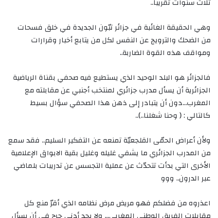
ثلاث سنوات تقريباً..
وهي الحقيقة الغائبة في جزائر تبّون الجديدة في خلق فسحات
من الضحك والترويج عن النفس لكل من يتابع أخبار وقرارات
ومواقف هذه القوة الضاربة..
فالجزائر هو البلد الوحيد الذي يستطيع فيه صحفي بقناة الرياضية
الجزائرية أن يسأل مدرب جزائري لمنتخب أجنبي عن مقابلته مع
المغرب…دون أن يتبادر إلى ذهن هذا الصحفي سؤال بسيط
كالتالي : ( وحنا شغلنا..)..
ولأن أعراض الحمّى القلجعيّة تمنعه عن التفكير السليم.. فقد سمع
من المدرب الجزائري ما يشفي غليله وغليل بقية الابواق الإعلامية
الأخرى التي بدأت تتحدّث عن عملية التجسس عن تدريبات بلماضي
عبر الدرون.. ووو
اعذروه من فضلكم فهو مريض مرض نظامه الذي أقرّ منع كل
مقابلات الفريق الوطني المغربي… ولا يجد أدنى حرج في أن يسأل