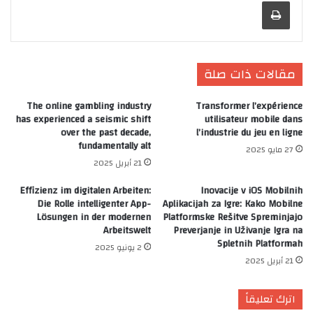
طباعة
مقالات ذات صلة
The online gambling industry
Transformer l’expérience
has experienced a seismic shift
utilisateur mobile dans
over the past decade,
l’industrie du jeu en ligne
fundamentally alt
27 مايو 2025
21 أبريل 2025
Effizienz im digitalen Arbeiten:
Inovacije v iOS Mobilnih
Die Rolle intelligenter App-
Aplikacijah za Igre: Kako Mobilne
Lösungen in der modernen
Platformske Rešitve Spreminjajo
Arbeitswelt
Preverjanje in Uživanje Igra na
Spletnih Platformah
2 يونيو 2025
21 أبريل 2025
اترك تعليقاً