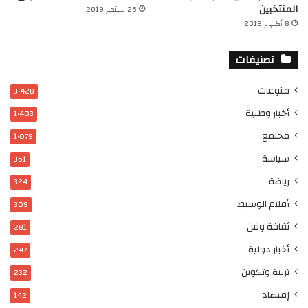
المنتخبين
26 سبتمبر 2019
8 أكتوبر 2019
تصنيفات
منوعات
3٬428
أخبار وطنية
1٬403
مجتمع
1٬079
سياسة
361
رياضة
324
أقلام الوسيط
309
ثقافة وفن
281
أخبار دولية
247
تربية وتكوين
232
إقتصاد
142