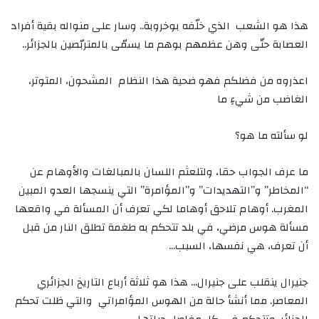
هذا هو الشعب الذي خلّفه بوخروبة.. وسار على منواله بقية أفراد
العصابة حتّى وهن عظمهم بوهم ما يسمّى بالمتربّصين بالجزائر..
اعذروه من فضلكم فهو ضحية هذا النظام المشحون، المتوتر،
الغاضب من شيءٍ ما
لو سألته ما هو؟
ما عرف الجواب حقا، ولتلعثم اللسان بالمبالغات والأوهام عن
“المخاطر” و”التهديدات” و”المؤامرة” التي ينسجها العدو المبين
المغرب. أوهام تلاحق أوهاما لكي تعرف أن المسألة في واقعها
مسألة هوس مرضي، في بلد تتحكم به طغمة تطلق النار من قبل
أن تعرف، هي نفسها، السبب…
جنيرال ينقلب على جنيرال… هذا هو ثلاثة أرباع التاريخ الجزائري
المعاصر. مما أنشأ حالة من الهوس المؤامراتي والتي ظلت تحكم