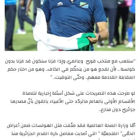
“سنلعب مع منتخب قويّ وعالميّ..وإذا فزنا سنكون قد فزنا بدون
كولسة .. لأن لقجع هو من يتحكّم في الكاف.. وهو من اختار حكم
المقابلة القادمة معهم.. وحتّى التوقيت.. ”
لو طرحت هذه التصريحات على شكل أسئلة إخبارية لتلامذة
الأقسام الأولى بالعالم ماتردّد حتى الأغبياء بالقول بأنّ مصدرها
جزائريّ دون منازع..
أمّا وزارة الصحة العالمية فقد صنّفت مثل الهولسات ضمن أعراض
الحمّى” القلجعيّة ” التي أصابت مفاصل كرة القدم الجزائرية منذ