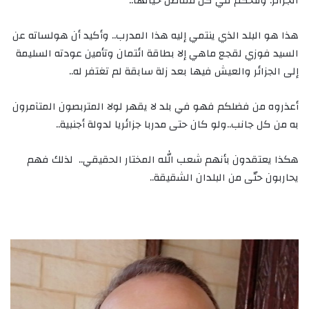
الجزائر. وتتحكم في كل مفاصل حياتها..
هذا هو البلد الذي ينتمي إليه هذا المدرب.. وأكيد أن هولساته عن
السيد فوزي لقجع ماهي إلا بطاقة ائتمان وتأمين عودته السليمة
إلى الجزائر والعيش فيها بعد زلة سابقة لم تغتفر له..
أعذروه من فضلكم فهو في بلد لا يقهر لولا المتربصون المتآمرون
به من كل جانب..ولو كان حتى مدربا جزائريا لدولة أجنبية..
هكذا يعتقدون بأنهم شعب الله المختار الحقيقي.. لذلك فهم
يحاربون حتّى من البلدان الشقيقة..