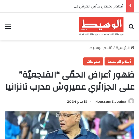
أكادير تحتضن كأس العرش للدراجات بمناسبة الذكرى السابعة والعشرين لعيد العرش المجيد
بحث عن
الق
الرئيسية
/
أقلام الوسيط
أقلام الوسيط
منوعات
ظهور أعراض الحمّى “القلجعيّة”
على الجزائري عميروش مدرب تانزانيا
Houssam Elgouina
15 يناير 2024