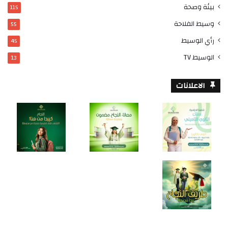
بيئة وصحة
115
وسيط الفلاحة
55
رأي الوسيط
45
الوسيط TV
13
الاعلانات