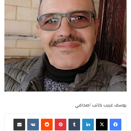
يوسف غريب كاتب /صحافي
لينكدإن
‏Tumblr
بينتيريست
‏Reddit
‏VKontakte
مشاركة عبر البريد