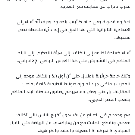
مدرب تانزانيا عن مقابلته مع المغرب..
اعذروه فهو لا يعي ذاته كرئيس بلده ولا يعرف أنّه أساء إلي
الاتحادية التانزانية التي لها الحق في إبداء أية ملاحظة تخص
منتخبها..
أساء كعادة نظامه إلى الكاف.. إلى هيئة التحكيم.. إلى البلد
المنظم في التشويش على هذا العرس الرياضي الإلافريقي..
وتلك خاصة جزائرية بامتياز.. حتى أن أول إنذار للكاف موجه إلى
المدرب بلماضي جراء تجاوزه ضوابط تنظيمية خاصة بملعب
المقابلة.. بل حتى بعض جماهيرهم يصفون ساكنة البلد المنظم
بشعب العصر الحجري..
هم وحدهم في العالم من يفسدون أفراح الناس التي تختلف
معهم. وتقطع الصلات مع من يعارضهم.. من الرياضة حتى القرار
السيادي لا تحركه الا الضغينة والحقد والكراهية..