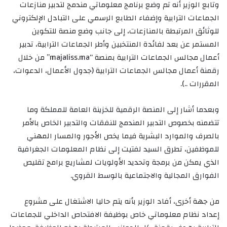
وتابع الوزير أنه تم وضع برنامج معلوماتي مندمج لتدبير منازعات
الجماعات الترابية وإضفاء الطابع الرسمي على التبادل الإلكتروني
للوثائق المرتبطة بالمنازعات، إلى جانب وضع منصة للتكوين
المستمر عن بعد لفائدة المنتخبين وأطر الجماعات الترابية، تدبير
أعمال مجالس الجماعات الترابية بمنصة “majaliss.ma‎” من خلال
رقمنة أعمال مجالس الجماعات الترابية (جدول الأعمال، الدعوات،
المقررات ..).
وبعدما أشار إلى المنصة الرقمية للخزينة العامة للمملكة وما
تتضمنه بخصوص التدبير المندمج للنفقات والتدبير الخاص بالأمر
بالصرف والموارد البشرية فيما يخص الأجور والمسار المهني
للموظفين، تطرق السيد لفتيت إلى نظام المعلومات الجغرافية
الذي يمكن من برمجة وتحديد الأولويات لمشاريع برامج تقليص
الفوارق المجالية والاجتماعية بالوسط القروي.
من جهة أخرى، أفاد الوزير بأنه يتم حاليا الاشتغال على مشروع
إعداد نظام معلوماتي خاص بوظيفة الافتحاص الداخلي للجماعات