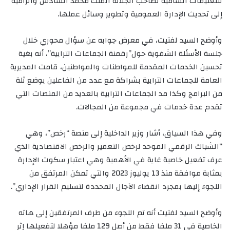
للتعليمات السامية لصاحب الجلالة الملك محمد السادس والرامية
إلى تحديث الإدارة العمومية وتطوير وسائل عملها.
وأوضح السيد لفتيت، في معرض جوابه عن سؤال محوري خلال
جلسة الأسئلة الشفوية حول”رقمنة الجماعات الترابية”، أنه بغية
تحسين الخدمات المقدمة للمواطنات والمواطنين، قامت المديرية
العامة للجماعات الترابية بشراكة مع عدد من الفاعلين بوضع ثلة
من البرامج وكذا مد الجماعات الترابية بالعديد من المنصات التي
تقدم عدة خدمات في مجموعة من المجالات.
وفي هذا السياق، أشار وزير الداخلية إلى منصة “رخص”، وهي
“الشباك الرقمي الموحد لرخص التعمير والرخص الاقتصادية الذي
عرف تفعيل خاصية غاية في الأهمية وهي اعتبار سكوت الإدارة
بمثابة موافقة منذ 13 يوليوز 2023 والتي تمكن المرتفق من
اللجوء إليها بمجرد انقضاء الآجال المحددة لتسليم القرار الإداري”.
وأوضح السيد لفتيت أنه تم اللجوء من طرف المرتفقين إلى هاته
الخاصية في 31 ملفا فقط من أصل 129 ملفا مؤهلا لتفعيلها إثر