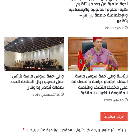
ندوة علمية عن بعد من تنظيم
كلية العلوم القانونية والإقتصادية
والإجتماعية جامعة بن زهر –
بأكادير-
2 مايو 2020
برئاسة والي جهة سوس ماسة..
والي جهة سوس ماسة يترأس
انعقاد اجتماع دراسة والمصادقة
حفل تنصيب رجال السلطة الجدد
على مخطط التكيف والتنمية
بعمالة أكادير إداوتنان
المقاومة للتغيرات المناخية
15 أغسطس 2019
10 مايو 2025
اترك تعليقاً
لن يتم نشر عنوان بريدك الإلكتروني.
الحقول الإلزامية مشار إليها بـ
*