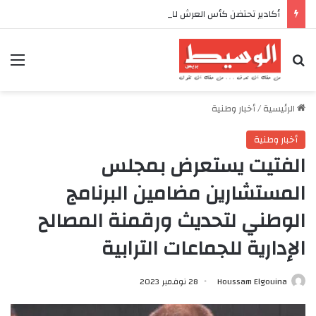
أكادير تحتضن كأس العرش للدراجات بمناسبة الذكرى السابعة والعشرين لعيد العرش المجيد
بحث عن
الق
الرئيسية
/
أخبار وطنية
أخبار وطنية
الفتيت يستعرض بمجلس
المستشارين مضامين البرنامج
الوطني لتحديث ورقمنة المصالح
الإدارية للجماعات الترابية
Houssam Elgouina
28 نوفمبر 2023