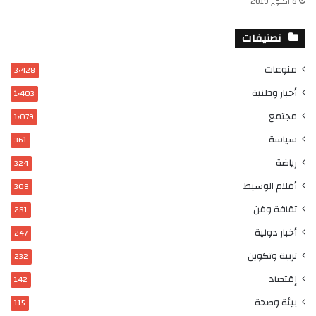
8 أكتوبر 2019
تصنيفات
منوعات
3٬428
أخبار وطنية
1٬403
مجتمع
1٬079
سياسة
361
رياضة
324
أقلام الوسيط
309
ثقافة وفن
281
أخبار دولية
247
تربية وتكوين
232
إقتصاد
142
بيئة وصحة
115