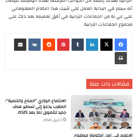
الترابية بهدف رقمنة كل الجوانب المرتبطة بهذه الوظيفة، موضحا
أنه سيتم في البداية العمل على تثبيت هذا النظام المعلوماتي
على عي نة من الجماعات الترابية في أفق تعميمه بعد ذلك على
مجموع الجماعات الترابية
لينكدإن
‏Tumblr
بينتيريست
‏Reddit
‏VKontakte
مشاركة عبر البريد
طباعة
مقالات ذات صلة
الاجتماع الوزاري “المناخ والتنمية”:
المغرب يدعو إلى تسطير هدف
جديد للتمويل لما بعد 2025
1 أبريل 2021
الإعلام في زمن الكورونا موضوع