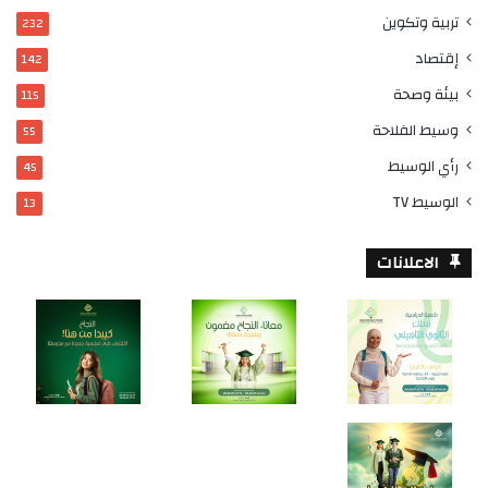
تربية وتكوين
232
إقتصاد
142
بيئة وصحة
115
وسيط الفلاحة
55
رأي الوسيط
45
الوسيط TV
13
الاعلانات