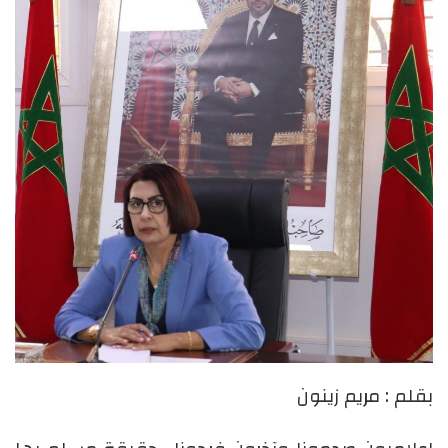
بقلم : مريم زينون