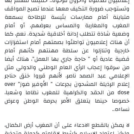
إعلاميون صدمونا وآخرون فرحونا.. حقيقة مسلم بها
وتستوجب ضرورة التكيف معها عندما تصبح المواقف
متباينة أمام ممارسات بئيسة للإطاحة بسمعة
المغرب والمغاربة والمساس بعرضهم، أو أمام
وضعية شاذة تتطلب إدانة أخلاقية شديدة. نعم، كما
أن هناك إعلاميون تواطئوا بصمتهم أمام استفزازات
خارجية وتنازلوا عن سلطة مهنتهم كأنهم أمام
قضية عادية أو ” حاجة جاري بها العمل”، هناك أيضا
من سرقوا إعجاب الرأي العام الوطني والدولي مثل
الإعلامي عبد الصمد ناصر، لأنهم قرروا خنق حناجر
إعلام الرذيلة المشحون بجرعات ” الأوفير ضوز” over
dose من الحقد والكراهية للمغرب نظاما وشعبا،
خصوصا حينما يتعلق الأمر بحرمة الوطن وعرض
نساءه..
لا يمكن بالقطع الادعاء على أن المغرب أرض الكمال،
ولكن اعتماد الإسلام كشرط لإقامته كدولة متجذرة