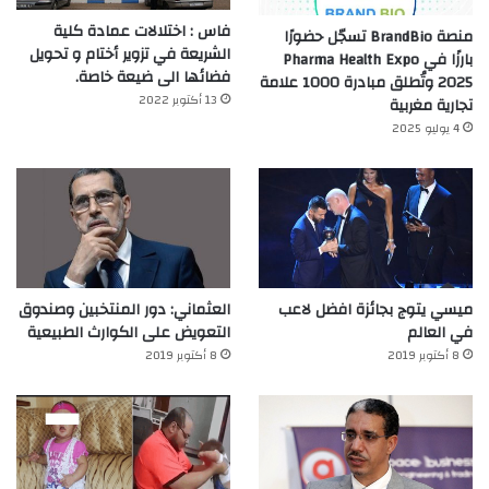
فاس : اختلالات عمادة كلية
منصة BrandBio تسجّل حضورًا
الشريعة في تزوير أختام و تحويل
بارزًا في Pharma Health Expo
فضائها الى ضيعة خاصة.
2025 وتُطلق مبادرة 1000 علامة
13 أكتوبر 2022
تجارية مغربية
4 يوليو 2025
ميسي يتوج بجائزة افضل لاعب
العثماني: دور المنتخبين وصندوق
في العالم‎
التعويض على الكوارث الطبيعية
8 أكتوبر 2019
8 أكتوبر 2019