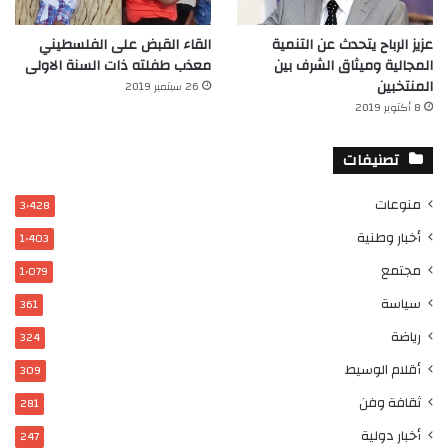
عزيز الرباح يتحدث عن التنمية
القاء القبض على الفلسطيني
المجالية وميثاق الشرف بين
معذب طفلته ذات السنة الاولى
المنتخبين
26 سبتمبر 2019
8 أكتوبر 2019
تصنيفات
منوعات
3٬428
أخبار وطنية
1٬403
مجتمع
1٬079
سياسة
361
رياضة
324
أقلام الوسيط
309
ثقافة وفن
281
أخبار دولية
247