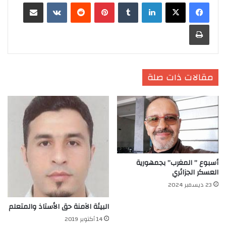
لينكدإن
‏Tumblr
بينتيريست
‏Reddit
‏VKontakte
مشاركة عبر البريد
طباعة
مقالات ذات صلة
أسبوع ” المغرب” بجمهورية
العسكر الجزائري
23 ديسمبر 2024
البيئة الآمنة حق الأستاذ والمتعلم
14 أكتوبر 2019