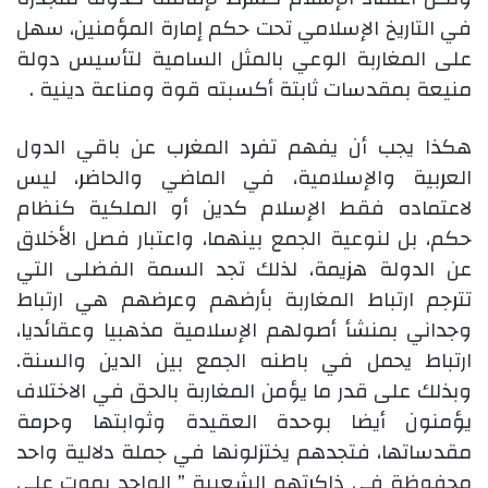
في التاريخ الإسلامي تحت حكم إمارة المؤمنين، سهل
على المغاربة الوعي بالمثل السامية لتأسيس دولة
منيعة بمقدسات ثابتة أكسبته قوة ومناعة دينية .
هكذا يجب أن يفهم تفرد المغرب عن باقي الدول
العربية والإسلامية، في الماضي والحاضر، ليس
لاعتماده فقط الإسلام كدين أو الملكية كنظام
حكم، بل لنوعية الجمع بينهما، واعتبار فصل الأخلاق
عن الدولة هزيمة، لذلك تجد السمة الفضلى التي
تترجم ارتباط المغاربة بأرضهم وعرضهم هي ارتباط
وجداني بمنشأ أصولهم الإسلامية مذهبيا وعقائديا،
ارتباط يحمل في باطنه الجمع بين الدين والسنة.
وبذلك على قدر ما يؤمن المغاربة بالحق في الاختلاف
يؤمنون أيضا بوحدة العقيدة وثوابتها وحرمة
مقدساتها، فتجدهم يختزلونها في جملة دلالية واحد
محفوظة في ذاكرتهم الشعبية ” الواحد يموت على