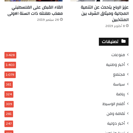
عزيز الرباح يتحدث عن التنمية
القاء القبض على الفلسطيني
المجالية وميثاق الشرف بين
معذب طفلته ذات السنة الاولى
المنتخبين
26 سبتمبر 2019
8 أكتوبر 2019
تصنيفات
منوعات
3٬428
أخبار وطنية
1٬403
مجتمع
1٬079
سياسة
361
رياضة
324
أقلام الوسيط
309
ثقافة وفن
281
أخبار دولية
247