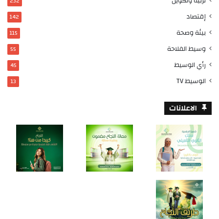
تربية وتكوين
232
إقتصاد
142
بيئة وصحة
115
وسيط الفلاحة
55
رأي الوسيط
45
الوسيط TV
13
الاعلانات