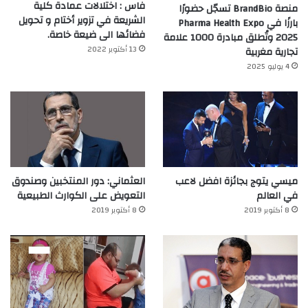
فاس : اختلالات عمادة كلية
منصة BrandBio تسجّل حضورًا
الشريعة في تزوير أختام و تحويل
بارزًا في Pharma Health Expo
فضائها الى ضيعة خاصة.
2025 وتُطلق مبادرة 1000 علامة
13 أكتوبر 2022
تجارية مغربية
4 يوليو 2025
ميسي يتوج بجائزة افضل لاعب
العثماني: دور المنتخبين وصندوق
في العالم‎
التعويض على الكوارث الطبيعية
8 أكتوبر 2019
8 أكتوبر 2019