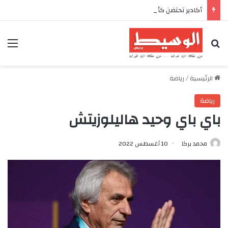
أكادير تحتضن كأس العرش للدراجات بمناسبة الذكرى السابعة والعشرين لعيد العرش المجيد
بحث عن
الق
الرئيسية
/
رياضة
رياضة
باي باي وحيد هاليلوزيتش
محمد بركا
10 أغسطس 2022