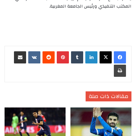
المكتب التنفيذي ورئيس الجامعة المغربية.
لينكدإن
‏Tumblr
بينتيريست
‏Reddit
‏VKontakte
مشاركة عبر البريد
طباعة
مقالات ذات صلة