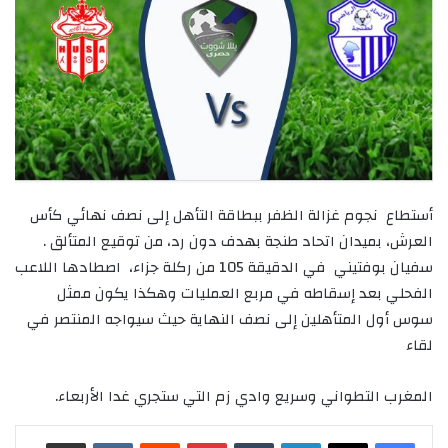
أستطاع نجوم غزالة الظفر ببطاقة التأهل إلى نصف نهائي كأس
العرش، بميدان اتحاد طنجة بهدف دون رد، من توقيع المتألق .
سفيان بوفتيني في الدقيقة 105 من ركلة جزاء، اصطادها اللاعب
الفحلي بعد إسقاطه في مربع العمليات وهكذا يكون ممثل
سوس أول المتأهلين إلى نصف النهاية حيث سيواجه المنتصر في
لقاء
المغرب التطواني وسريع وادي زم التي ستجري غدا الأربعاء.
لينكدإن
‏Tumblr
بينتيريست
‏Reddit
‏VKontakte
مشاركة عبر البريد