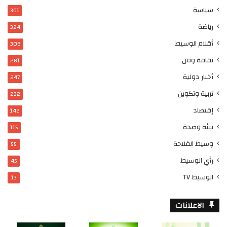
سياسة
361
رياضة
324
أقلام الوسيط
309
ثقافة وفن
281
أخبار دولية
247
تربية وتكوين
232
إقتصاد
142
بيئة وصحة
115
وسيط الفلاحة
55
رأي الوسيط
45
الوسيط TV
13
الاعلانات