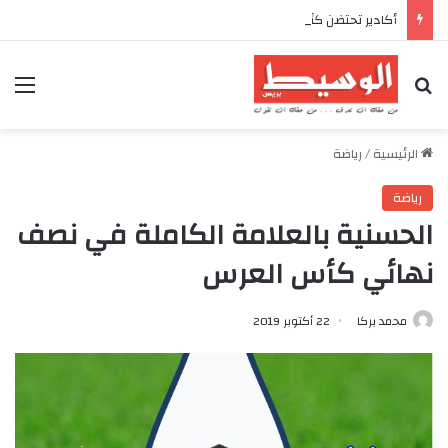
أكادير تحتضن كأس العرش للدراجات بمناسبة الذكرى السابعة والعشرين لعيد العرش المجيد
بحث عن
الق
الرئيسية
/
رياضة
رياضة
الحسنية بالعلامة الكاملة في نصف
نهائي كأس العرس
محمد بركا
22 أكتوبر 2019