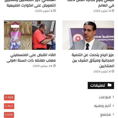
ميسي يتوج بجائزة افضل لاعب
العثماني: دور المنتخبين وصندوق
في العالم‎
التعويض على الكوارث الطبيعية
8 أكتوبر 2019
8 أكتوبر 2019
عزيز الرباح يتحدث عن التنمية
القاء القبض على الفلسطيني
المجالية وميثاق الشرف بين
معذب طفلته ذات السنة الاولى
المنتخبين
26 سبتمبر 2019
8 أكتوبر 2019
تصنيفات
منوعات
3٬428
أخبار وطنية
1٬403
مجتمع
1٬079