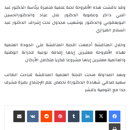
وقد ناقشت هذه الأطروحة لجنة علمية متميزة برئاسة الدكتور عبد
النبي ذاكر وعضوية الدكتور بلال عياد والدكتورالحسين
البويعقوبي والدكتور بوشعيب مجدول تحت إشراف الدكتور عبد
السلام الفيزازي
وخلال المناقشة أجمعت اللجنة المناقشة على الجودة العلمية
لهذه الأطروحة معتبرين إياها إضافة نوعية للخزانة الوطنية
والعالمية معتبرين إياها مشروعا فكريا متكامل الأركان.
وبعد المداولة منحت اللجنة العلمية المناقشة للباحث الطالب
سعيد صدقي شهادة الدكتوراة تخصص علم الإجتماع بميزة مشرف
جدا مع التوصية بالنشر
لينكدإن
‏Tumblr
بينتيريست
‏Reddit
‏VKontakte
مشاركة عبر البريد
طباعة