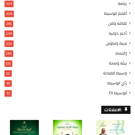
رياضة
324
أقلام الوسيط
309
ثقافة وفن
281
أخبار دولية
247
تربية وتكوين
232
إقتصاد
142
بيئة وصحة
115
وسيط الفلاحة
55
رأي الوسيط
45
الوسيط TV
13
الاعلانات