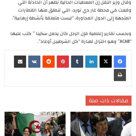
وقال وزير النقل إن المعطيات الحالية تظهر أن الحادثة التي
وقعت في محطة غار دي نورد، التي تنطلق منها القطارات
المتجهة إلى الدول المجاورة، “ليست متعلقة بأنشطة إرهابية”.
وبحسب تقارير إعلامية فإن الرجل كان يحمل سكينا ” كتب عليها
“ACAB” وهو اختزال لعبارة “كل الشرطيين أوغاد”.
لينكدإن
‏Tumblr
بينتيريست
‏Reddit
‏VKontakte
مشاركة عبر البريد
طباعة
مقالات ذات صلة