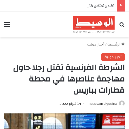
أكادير تحتضن كأس العرش للدراجات بمناسبة الذكرى السابعة والعشرين لعيد العرش المجيد
بحث عن
الق
الرئيسية
/
أخبار دولية
أخبار دولية
الشرطة الفرنسية تقتل رجلا حاول
مهاجمة عناصرها في محطة
قطارات بباريس
Houssam Elgouina
14 فبراير 2022