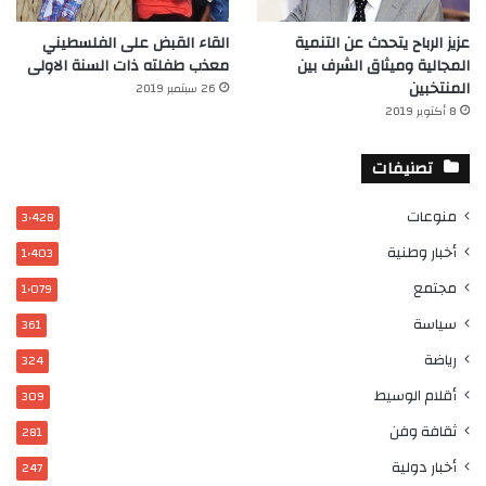
عزيز الرباح يتحدث عن التنمية
القاء القبض على الفلسطيني
المجالية وميثاق الشرف بين
معذب طفلته ذات السنة الاولى
المنتخبين
26 سبتمبر 2019
8 أكتوبر 2019
تصنيفات
منوعات
3٬428
أخبار وطنية
1٬403
مجتمع
1٬079
سياسة
361
رياضة
324
أقلام الوسيط
309
ثقافة وفن
281
أخبار دولية
247