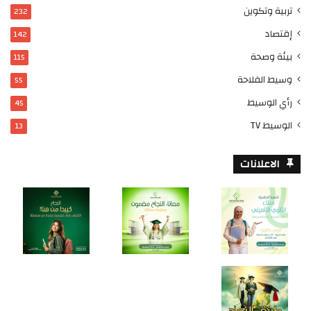
تربية وتكوين
232
إقتصاد
142
بيئة وصحة
115
وسيط الفلاحة
55
رأي الوسيط
45
الوسيط TV
13
الاعلانات