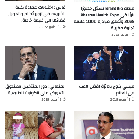
فاس : اختلالات عمادة كلية
منصة BrandBio تسجّل حضورًا
الشريعة في تزوير أختام و تحويل
بارزًا في Pharma Health Expo
فضائها الى ضيعة خاصة.
2025 وتُطلق مبادرة 1000 علامة
13 أكتوبر 2022
تجارية مغربية
4 يوليو 2025
ميسي يتوج بجائزة افضل لاعب
العثماني: دور المنتخبين وصندوق
في العالم‎
التعويض على الكوارث الطبيعية
8 أكتوبر 2019
8 أكتوبر 2019