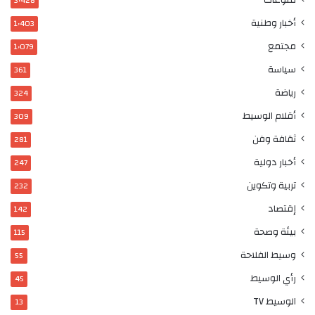
3٬428
أخبار وطنية
1٬403
مجتمع
1٬079
سياسة
361
رياضة
324
أقلام الوسيط
309
ثقافة وفن
281
أخبار دولية
247
تربية وتكوين
232
إقتصاد
142
بيئة وصحة
115
وسيط الفلاحة
55
رأي الوسيط
45
الوسيط TV
13