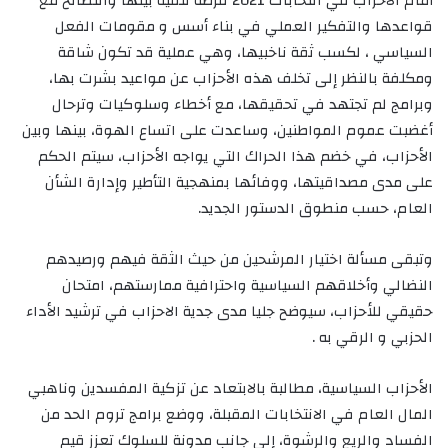
أمام الأحزاب في انتخابات 2021 فرصة تنقية بيتها والتصالح مع
قواعدها والتفكير العملي في بناء أسس و مقومات الفعل
السياسي ، لكسب ثقة ناخبيها، وهي عملية قد تكون شاقة
ومكلفة بالنظر إلى تخلف هذه الأحزاب عن مواعيد بشرت بها،
وبرامج لم تجتهد في تحقيقها، مع أخطاء وسلوكيات وترحال
أغضبت عموم المواطنين، وساعدت على اتساع الهوة، بينها وبين
الأحزاب، في خضم هذا الحراك التي يواجه الأحزاب، سيتم الحكم
على مدى مصداقيتها، ووفائها بمنهجية التأطير وإدارة الشأن
العام، حسب منطوق الدستور الجديد.
وتبقى مسألة اختيار المرشحين من حيث الثقة فيهم ورصيدهم
النضالي وأخلاقهم السياسية واحترافية ممارستهم، امتحان
حقيقي للأحزاب، سيوضح جليا مدى جدية الاحزاب في ترشيد الأداء
الحزبي و الرقي به .
الأحزاب السياسية، مطالبة بالابتعاد عن تزكية المفسدين وناهبي
المال العام في الانتخابات المقبلة، ووضع برامج تروم الحد من
الفساد والريع والرشوة، إلى جانب مدونة للسلوك تعزز قيم