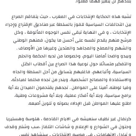
بلادهم لن يتغير مهما فعلوا.
تشبه هذه الحكاية الإنتخابات في المغرب ، حيث يتفاقم الصراع
بين التحالفات السياسية للفوز بالسلطة عبر صناديق الإقتراع وإجراء
الإنتخابات ، و في النهاية تبقى نفس الوجوه المألوفة ، وكل
مرشح منهم يقدم نفسه على أحسن ما يكون، فمنهم الوطني
والشهم والمصلح والمجاهد والمتدين وغيرها من الأوصاف .
ويبدو واضحا أمامنا اليوم، وخصوصا من لديه الحكمة والحلم
والتفكير متسائلا حول نوعية هذا الصراع بين أقطاب الكتل
السياسية، وأتباعهم، فاغلبهم يتسابق من أجل السلطة والجاه
والاستفادة والمصالح الشخصية، ويندر من تجده مخلصا لمبادئه،
وفيا لوطنه، أمينا على المواطن . تجدهم يقتحمون الميدان بلا أية
برامج سياسية، وبلا أية أفكار عملية، وبلا أية مشروعات وطنية،
اطلع عليها المواطن قبل الإدلاء بصوته و تلوين أصبعه.
كرنفال غير نظيف سنعيشه في الايام القادمة ، هلوسة وهستيريا
وجنون في الشوارع و الإعلام و شاشات التلفاز ،سب وشتم وقدف
و تبادل الاتهامات ، في موسم الانتخابات .. سنشاهد نفس