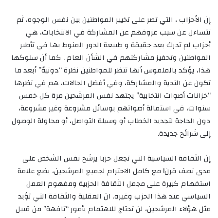
إن الأحزاب ، التي تصر على تخيير المواطنين بين نفس الوجوه، ثم
تتساءل عن سبب عزوفهم عن المشاركة في الانتخابات، هي
أحزاب لم تدرك بعد حقيقة و طبيعة الدور المنوط بها في تأطير
المواطنين وتحفيز مشاركتهم في الشأن العام . كما أن سلوكها
هذا، يؤكد بالملموس أنها تنظر للمواطنين نظرة “دونيةّ” أبعد ما
تكون عن الندية والمشاركة، وفي أفضل الحالات، هم في نظرها
“خزانات أصوات انتخابية” يجتهد نفس المرشحين مرة كل خمس
سنوات، في استمالة أصواتهم بوسائل مشروعة وغير مشروعة،
دون الحاجة لتجديد الخطاب أو وسيلة التواصل، أو محاولة الوصول
إلى شرائح جديدة.
إن الثقافة السياسية التي تجعل حزبا يرشح نفس الشخص على
مدى نصف قرن! مع كامل الاحترام لجميع المرشحين، يضع علامة
استفهام كبيرة على مجمل الثقافة الحزبية ومفهوم العمل
السياسي عند هذا الحزب وغيره. ان العقلية والثقافة التي تؤبد
مثل هؤلاء المرشحين، لن تحتاج للاهتمام بأمور “تافهة” من قبيل