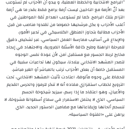
“البرامج الانتخابية والخطط العملية، و يبدو أن الأحزاب لم تستوعب
بعد أنّ الأزمة مع الناخبين ليست أزمة برامج فقط بقدر ما هي أزمة
التزام بتلك البرامج. كما لم تستوعب انعدام ثقة المواطنين في
أغلب الأحزاب و بكل مرشحيها خصوصا من تقلدوا مناصب من قبل.
الأحزاب مطالبة بتجاوز المنطق الكلاسيكي في تدبير الأمور،
والإبداع في أساليب ممارسة العمل السياسي، عبر تشخيص دقيق
للمرحلة الراهنة وطرح كافة الأسئلة الضرورية، والاجتهاد في إيجاد
مخارج لربط الجسور مع مستقبل آمن. لأن عودة نفس الوجوه
لتصدر المشهد الانتخابي ببلادنا، سيكون لها تداعيات سلبية في
المستقبل خاصة أن بعض الأحزاب ترتب بالمباشر أو الغير مباشر،
للحفاظ على وجوه مألوفة، اعتادت تأثيث المشهد الانتخابي، تحت
الترويج لخطاب استفزازي مفاده أنه لا تنكر للرموز والحرس القديم
والأعيان، وهو اعتقاد ما إذا رسم، سيزيد شيخوخة الجسم
السياسي، الذي لا يحتمل الاستمرار في سماع أسطوانة مشروخة، لا
تنسجم ألحانها وإيقاعاتها مع مضامين الدستور الجديد، الذي
يراهن على «الفتوة السياسية».