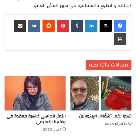
النزاهة والتطوع والشفافية في تدبير الشأن العام.
لينكدإن
‏Tumblr
بينتيريست
‏Reddit
‏VKontakte
مشاركة عبر البريد
طباعة
مقالات ذات صلة
شكرا لكم.. أشقّاءنا الإيڨواريين
التعثر الدراسي ظاهرة معقدة في
واقعنا التعليمي
12 فبراير 2024
7 يناير 2020