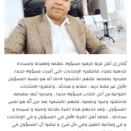
يُقال إن أهل قرية كرهوا مسؤولا ،لظلمه وطغيانه وفساده
كراهية عمياء، فانتظروا الإنتخابات التي أفرزت مسؤولا جديدا،
ففرحوا بمقدمه، لكنهم اكتشفوا لاحقا أنه هو نفسه المسؤول
الأول غير فقط حزبه ، خطابه و مبادئه ، وانتظروا الانتخابات
الموالية من أجل انتخاب مسؤولا جديدا ، وفرحوا أيضا بمقدمه،
فاحتفلوا وغنوا ورقصوا، لكنهم اكتشفوا بعد حين أنّه هو نفس
المسؤول ، وقد خدعهم هذه المرة بقناعه ولحيته و تسبيحه و
سجادته .. ففقد أهل القرية الأمل في المسؤول و في الإنتخابات
و في إمكانية التغيير وفي كل شئ، و تيقنوا أن المسؤول في