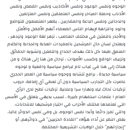
الوجوه ونفس الوعود ونفس الأكاذيب ونفس القصص ونفس
الأذناب وحملة المباخر ونفس المتملقين ونفس المتزلفين
والدجالين ونفس الباعة والمضاربين ، يظهر المتصنعون للتواضع
والود والنزاهة لإيهام الناس الضعفاء أنهم الأفضل والأمثل
والأجدر بالتمثيل في مختلف المناصب ، تزهر لغة الوعود وتزدهر ،
ويعتدل لسان حال المرشحين بالمفردات العذبة والجذابة والكلام
المنمق طبعا كل ذلك بهدف الخداع والتضليل وتشويه الحقائق
وتزييف الواقع وكسب الأصوات ، ترحال من هنا إلى هناك و من
هناك إلى هنا في غياب تام لبرامج سياسية واقعية و لوجوه
سياسية جديدة ، برامج تتشابه ووجوه سياسية من العصر الحجري
عاصرت كل التجارب السياسية دون أن تعطي أي إضافة، حروب
تزكيات تحاك ليلا ونهارا سرا وعلانية. تزكيات تطرح لدى الرأي
العام ا علامات استفهام كبيرة ، لسبب بديهي يتعلق في الأسس
التي تعتمدها مختلف الأحزاب في اختيار مرشحيها للانتخابات،
والتي تفرز دائما وأبدا نفس الوجوه، بل وفي نفس الدوائر غالبا،
بغض النظر عن أداء هؤلاء “القادة الحزبيين” في دوائرهم، أو
“إنجازاتهم” خلال الولايات التشريعية المختلفة.