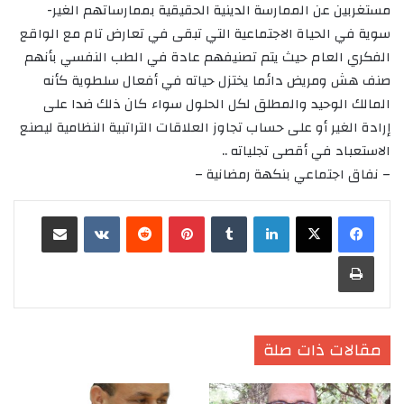
مستغربين عن الممارسة الدينية الحقيقية بممارساتهم الغير-
سوية في الحياة الاجتماعية التي تبقى في تعارض تام مع الواقع
الفكري العام حيث يتم تصنيفهم عادة في الطب النفسي بأنهم
صنف هش ومريض دائما يختزل حياته في أفعال سلطوية كأنه
المالك الوحيد والمطلق لكل الحلول سواء كان ذلك ضدا على
إرادة الغير أو على حساب تجاوز العلاقات التراتبية النظامية ليصنع
الاستعباد في أقصى تجلياته ..
– نفاق اجتماعي بنكهة رمضانية –
لينكدإن
‏Tumblr
بينتيريست
‏Reddit
‏VKontakte
مشاركة عبر البريد
طباعة
مقالات ذات صلة