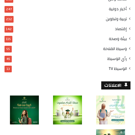
أخبار دولية
247
تربية وتكوين
232
إقتصاد
142
بيئة وصحة
115
وسيط الفلاحة
55
رأي الوسيط
45
الوسيط TV
13
الاعلانات