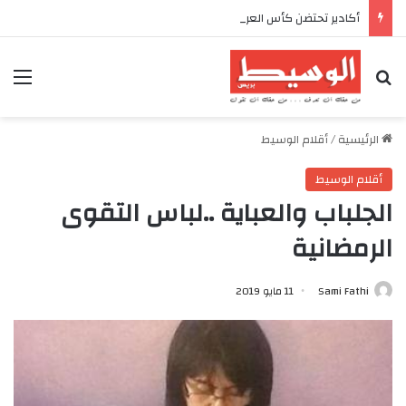
أكادير تحتضن كأس العرش للدراجات بمناسبة الذكرى السابعة والعشرين لعيد العرش المجيد
بحث عن
الق
الرئيسية
/
أقلام الوسيط
أقلام الوسيط
الجلباب والعباية ..لباس التقوى
الرمضانية
Sami Fathi
11 مايو 2019