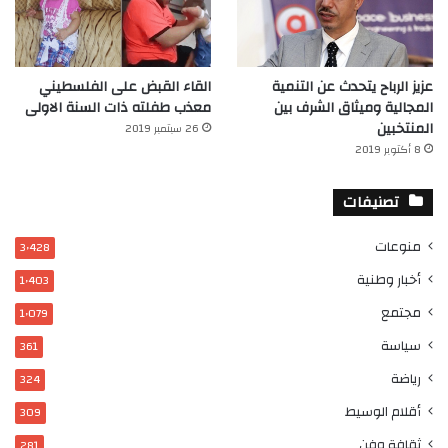
عزيز الرباح يتحدث عن التنمية
القاء القبض على الفلسطيني
المجالية وميثاق الشرف بين
معذب طفلته ذات السنة الاولى
المنتخبين
26 سبتمبر 2019
8 أكتوبر 2019
تصنيفات
منوعات
3٬428
أخبار وطنية
1٬403
مجتمع
1٬079
سياسة
361
رياضة
324
أقلام الوسيط
309
ثقافة وفن
281