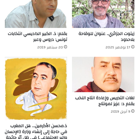
زيتوت الجزائري.. عنوان للوقاحة
بقلم: ذ. الكبير الداديسي انتخابات
بلاحدود
تونس: دروس وعبر
17 نوفمبر 2025
20 سبتمبر 2019
لغات التدريس وإعادة انتاج النخب
بقلم د: عزيز لمونتاج
9 أبريل 2019
ذ.محسن الأكرمين… هل المغرب
في حاجة إلى إنشاء وزارة (الإحسان
والبر الاجتماعي) في ظل أثر جائحة