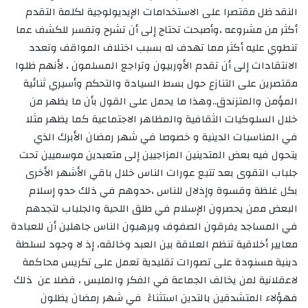
النقد ظل مقتصرا على الاستخدامات الإيديولوجية لكلمة التقدم
أكثر من مشروعه ،وأصبحت تحتاج إلى أن تشرح وتفسر للكشف عما
تنطوي عليه أكثر مما تهدف له بسبب اختلاف المواقف وتعدد
الانتقادات إلى أن تقدم الأوربيون وتراجع المسلمون ، لأنهم ظلوا
مقتصرين على التنازع حول بسط السيادة والتحكم وأسيري ثنائية
المؤمن والمتزندق..وهذا ما يحمل على القول بأن ما يظهر من
خلال السلوكيات الثقافية والمظاهر الاجتماعية كما يظهر مثلا
في المناسبات الدينية و خصوصا في شهر رمضان الأبرك الذي
يتحول فيه بعض المتدينين المزاجيين إلى متعبدين موسميين تحت
جلباب التقوى بعد تتبع عورات الناس خلال باقي الأشهر الأخرى
بكل غلظة وقسوة وإذلال للناس ،حدوهم في ذلك حدو إسلام
البعض ممن يحصرون الإسلام في طلق اللحية والجلباب لتجدهم
في المساجد يفرقون الصفوف ويرهبون الناس جاهلين أن للعبادة
معايير أخلاقية تنظم العلاقة بين العبد وخالقه، إذ لا وجود لسلطة
دينية مسنودة على تصورات تقليدية تعمل على تكريس محاكمة
لاعقلانية لمن يخالف الجماعة في الفكر والملبس ، فضلا عن ذلك
فهؤلاء المتشدقين بالتدين استثناءً في شهر رمضان يظلون