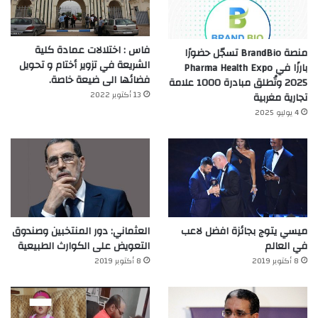
فاس : اختلالات عمادة كلية
منصة BrandBio تسجّل حضورًا
الشريعة في تزوير أختام و تحويل
بارزًا في Pharma Health Expo
فضائها الى ضيعة خاصة.
2025 وتُطلق مبادرة 1000 علامة
13 أكتوبر 2022
تجارية مغربية
4 يوليو 2025
ميسي يتوج بجائزة افضل لاعب
العثماني: دور المنتخبين وصندوق
في العالم‎
التعويض على الكوارث الطبيعية
8 أكتوبر 2019
8 أكتوبر 2019