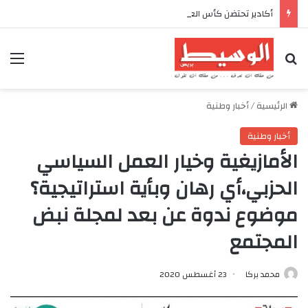
أكادير تحتضن كأس العرش للدراجات بمناسبة الذكرى السابعة والعشرين لعيد العرش المجيد
بحث عن
الق
الرئيسية
/
أخبار وطنية
أخبار وطنية
الأمازيغية وخيار العمل السياسي
الحزبي،أي رهان وبأية استراتيجية؟
موضوع ندوة عن بعد لمجلة نبض
المجتمع
محمد بركا
23 أغسطس 2020