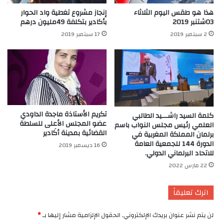
هذا هو طقس اليوم الثلاثاء
إنجاز مشروع تغطية واد الحوار
03شتنبر 2019
بأكادير بتكلفة 49مليون درهم
2 سبتمبر 2019
17 سبتمبر 2019
تكريم الأستاذة ماجدة الداودي
كلمة السيد راشـــيد الطالبي
عضو المجلس الأعلى للسلطة
العلمي رئيس مجلس النواب باسم
القضائية بمدينة أكَادير
برلمان المملكة المغربية في
الدورة 144 للجمعية العامة
16 ديسمبر 2019
للاتحاد البرلماني الدولي.
22 مارس 2022
اترك تعليقاً
لن يتم نشر عنوان بريدك الإلكتروني.
الحقول الإلزامية مشار إليها بـ
*