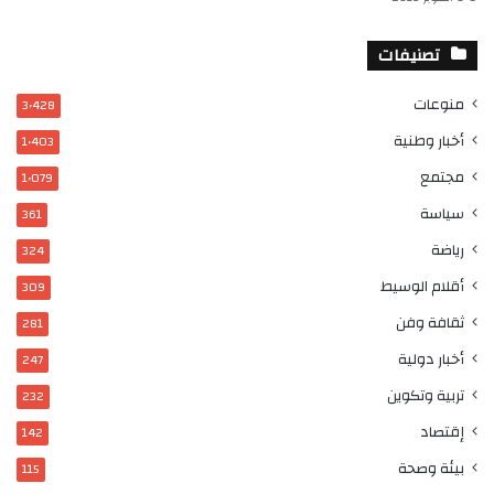
تصنيفات
منوعات
3٬428
أخبار وطنية
1٬403
مجتمع
1٬079
سياسة
361
رياضة
324
أقلام الوسيط
309
ثقافة وفن
281
أخبار دولية
247
تربية وتكوين
232
إقتصاد
142
بيئة وصحة
115