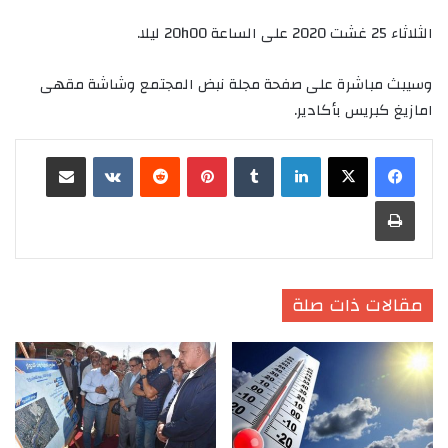
الثلاثاء 25 غشت 2020 على الساعة 20h00 ليلا.
وسيبث مباشرة على صفحة مجلة نبض المجتمع وشاشة مقهى
امازيغ كبريس بأكادير.
لينكدإن
‏Tumblr
بينتيريست
‏Reddit
‏VKontakte
مشاركة عبر البريد
طباعة
مقالات ذات صلة