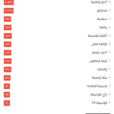
أخبار وطنية
1٬403
مجتمع
1٬079
سياسة
361
رياضة
324
أقلام الوسيط
309
ثقافة وفن
281
أخبار دولية
247
تربية وتكوين
232
إقتصاد
142
بيئة وصحة
115
وسيط الفلاحة
55
رأي الوسيط
45
الوسيط TV
13