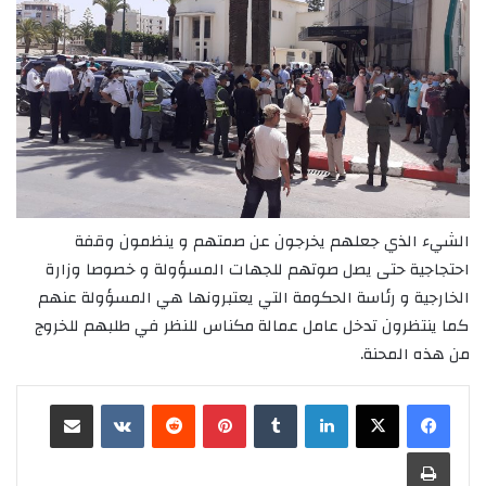
الشيء الذي جعلهم يخرجون عن صمتهم و ينظمون وقفة
احتجاجية حتى يصل صوتهم للجهات المسؤولة و خصوصا وزارة
الخارجية و رئاسة الحكومة التي يعتبرونها هي المسؤولة عنهم
كما ينتظرون تدخل عامل عمالة مكناس للنظر في طلبهم للخروج
من هذه المحنة.
لينكدإن
‏Tumblr
بينتيريست
‏Reddit
‏VKontakte
مشاركة عبر البريد
طباعة