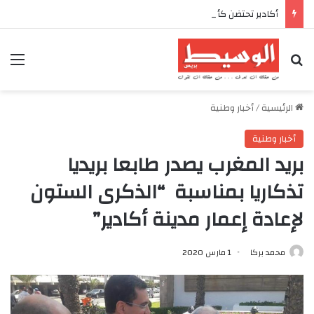
أكادير تحتضن كأس العرش للدراجات بمناسبة الذكرى السابعة والعشرين لعيد العرش المجيد
بحث عن
الق
الرئيسية
/
أخبار وطنية
أخبار وطنية
بريد المغرب يصدر طابعا بريديا
تذكاريا بمناسبة “الذكرى الستون
لإعادة إعمار مدينة أكادير”
محمد بركا
1 مارس 2020