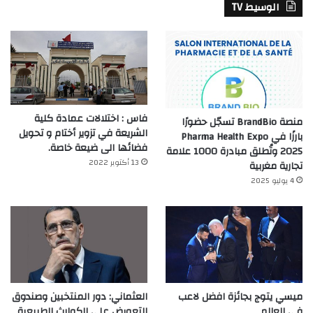
الوسيط TV
فاس : اختلالات عمادة كلية
منصة BrandBio تسجّل حضورًا
الشريعة في تزوير أختام و تحويل
بارزًا في Pharma Health Expo
فضائها الى ضيعة خاصة.
2025 وتُطلق مبادرة 1000 علامة
13 أكتوبر 2022
تجارية مغربية
4 يوليو 2025
ميسي يتوج بجائزة افضل لاعب
العثماني: دور المنتخبين وصندوق
في العالم‎
التعويض على الكوارث الطبيعية