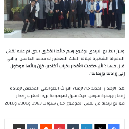
ويبرز الطابع البريدي بوضوح
رسم حائط الذكرى
الذي تم عليه نقش
المقولة الشهيرة لجلالة الملك المغفور له محمد الخامس، والتي
قال فيها :”
لئن حكمت الأقدار بخراب أكادير، فإن بنائها موكول
إلى إرادتنا وإيماننا
“.
هذا الإصدار الجديد جاء لإغناء التراث الطوابعي المخصص لإعادة
إعمار جوهرة سوس، حيث سبق لمجموعة بريد المغرب إصدار
طوابع بريدية عن نفس الموضوع خلال سنوات 1963 و2000 و2010
لينكدإن
‏Tumblr
بينتيريست
‏Reddit
‏VKontakte
مشاركة عبر البريد