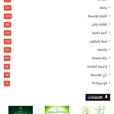
رياضة
324
أقلام الوسيط
309
ثقافة وفن
281
أخبار دولية
247
تربية وتكوين
232
إقتصاد
142
بيئة وصحة
115
وسيط الفلاحة
55
رأي الوسيط
45
الوسيط TV
13
الاعلانات