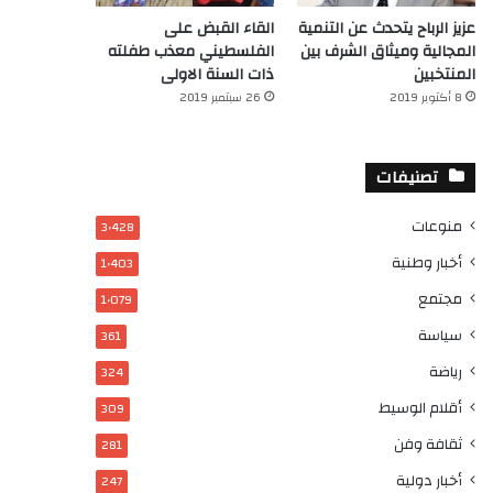
عزيز الرباح يتحدث عن التنمية
القاء القبض على
المجالية وميثاق الشرف بين
الفلسطيني معذب طفلته
المنتخبين
ذات السنة الاولى
8 أكتوبر 2019
26 سبتمبر 2019
تصنيفات
منوعات
3٬428
أخبار وطنية
1٬403
مجتمع
1٬079
سياسة
361
رياضة
324
أقلام الوسيط
309
ثقافة وفن
281
أخبار دولية
247