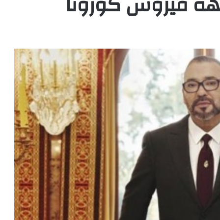
هة فيروس كورونا