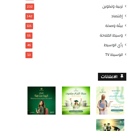
تربية وتكوين
232
إقتصاد
142
بيئة وصحة
115
وسيط الفلاحة
55
رأي الوسيط
45
الوسيط TV
13
الاعلانات