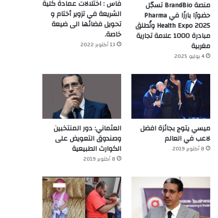
فاس : اختلالات عمادة كلية
منصة BrandBio تسجّل
الشريعة في تزوير أختام و
حضورًا بارزًا في Pharma
تحويل فضائها الى ضيعة
Health Expo 2025 وتُطلق
خاصة.
مبادرة 1000 علامة تجارية
13 أكتوبر 2022
مغربية
4 يوليو 2025
ميسي يتوج بجائزة افضل
العثماني: دور المنتخبين
لاعب في العالم‎
وصندوق التعويض على
الكوارث الطبيعية
8 أكتوبر 2019
8 أكتوبر 2019