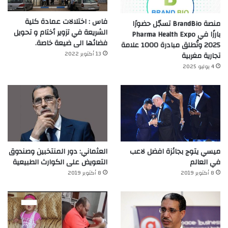
فاس : اختلالات عمادة كلية
منصة BrandBio تسجّل حضورًا
الشريعة في تزوير أختام و تحويل
بارزًا في Pharma Health Expo
فضائها الى ضيعة خاصة.
2025 وتُطلق مبادرة 1000 علامة
13 أكتوبر 2022
تجارية مغربية
4 يوليو 2025
ميسي يتوج بجائزة افضل لاعب
العثماني: دور المنتخبين وصندوق
في العالم‎
التعويض على الكوارث الطبيعية
8 أكتوبر 2019
8 أكتوبر 2019