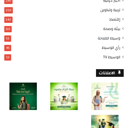
أخبار دولية
247
تربية وتكوين
232
إقتصاد
142
بيئة وصحة
115
وسيط الفلاحة
55
رأي الوسيط
45
الوسيط TV
13
الاعلانات