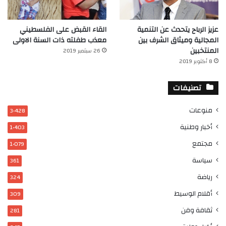
عزيز الرباح يتحدث عن التنمية
القاء القبض على الفلسطيني
المجالية وميثاق الشرف بين
معذب طفلته ذات السنة الاولى
المنتخبين
26 سبتمبر 2019
8 أكتوبر 2019
تصنيفات
منوعات
3٬428
أخبار وطنية
1٬403
مجتمع
1٬079
سياسة
361
رياضة
324
أقلام الوسيط
309
ثقافة وفن
281