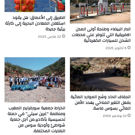
الطريق إلى الأعماق: هل يقود
استغلال المعادن البحرية إلى كارثة
الدار البيضاء وطنجة أولى المدن
بيئية جديدة
الافريقية التي تتوفر على محطات
22 مارس 2025
الشحن للسيارات الكهربائية
6 أكتوبر 2021
الجفاف الحاد وشح الموارد المائية
بفعل التغير المناخي يهدد الأمن
انخراط جمعية سورفرايدر المغرب
المائي بسوس ماسة.
ومنظمة “غرين سيتي” في حملة
13 نوفمبر 2019
تحسيسية بأكادير،من أجل حماية
شواطئ وأودية سوس من
النفايات المختلفة.