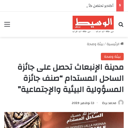
أكادير تحتضن كأس العرش للدراجات بمناسبة الذكرى السابعة والعشرين لعيد العرش المجيد
بحث عن
الق
الرئيسية
/
بيئة وصحة
بيئة وصحة
مدينة الإنبعاث تحصل على جائزة
الساحل المستدام “صنف جائزة
المسؤولية البيئية والإجتماعية”
محمد بركا
13 نوفمبر 2019