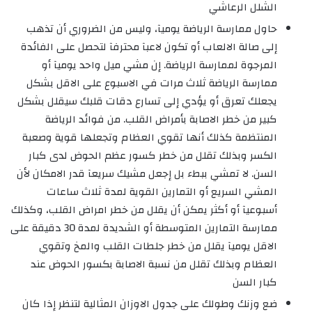
الشلل الرعاشي
حاول ممارسة الرياضة يوميآ، وليس من الضروري أن تذهب
إلى صالة الالعاب أو تكون لاعبآ محترفآ لتحصل على الفائدة
المرجوة لممارسة الرياضة. إن مشي ميل واحد يوميآ أو
ممارسة الرياضة ثلاث مرات في الاسبوع على الاقل بشكل
يجعلك تعرق أو يؤدي إلى تسارع دقات قلبك سيقلل بشكل
كبير من خطر الاصابة بأمراض القلب. من فوائد الرياضة
المنتظمة كذلك أنها تقوي العظام وتجعلها قوية وصعبة
الكسر وبذلك تقلل من خطر كسور عظم الحوض لدى كبار
السن. لا تمشي ببطء بل إجعل مشيك سريعآ قدر الامكان لأن
المشي السريع أو التمارين القوية لمدة ثلاث ساعات
أسبوعيآ أو أكثر يمكن أن يقلل من خطر امراض القلب، وكذلك
ممارسة التمارين المتوسطة أو الشديدة لمدة 30 دقيقة على
الاقل يوميآ يقلل من خطر جلطات القلب والمخ وتقوي
العظام وبذلك تقلل من نسبة الاصابة بكسور الحوض عند
كبار السن
ضع وزنك وطولك على جدول الاوزان المثالية لتنظر إذا كان