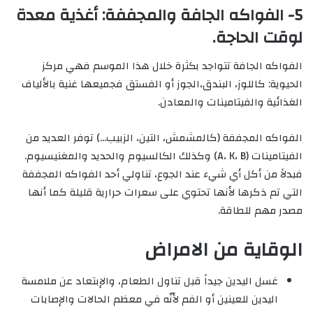
5- الفواكه الجافة والمجففة: أغذية معدة
لوقت الحاجة.
الفواكه الجافة تتواجد بكثرة خلال هذا الموسم فهي مركز
الحيوية: كاللوز، البندق،الجوز أو الفستق فجميعها غنية بالألياف
الغذائية والفيتامينات والمعادن.
الفواكه المجففة (كالمشمش، التين، الزبيب…) توفر العديد من
الفيتامينات (A، K، B) وكذلك الكالسيوم والحديد والمغنيسيوم.
فبدلاً من أكل أي شيء عند الجوع، تناولي أحد الفواكه المجففة
التي تم ذكرها لأنها تحتوي على سعرات حرارية قليلة كما أنها
مصدر مهم للطاقة.
الوقاية من الامراض
غسل اليدين جيداً قبل تناول الطعام، والإبتعاد عن ملامسة
اليدين للعينين أو الفم لأنّه في معظم الحالات والإصابات