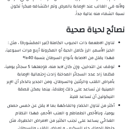
ولأنه في الغالب عند الإصابة بالمرض وتم اكتشافه مبكراً تكون
نسبة الشفاء منه عالية جداً.
نصائح لحياة صحية
تناول الاطعمة ذات الحبوب الكاملة (غير المقشورة) ، مثل :
الخبز الأسمر، الرز كامل الحبة أو المكرونة أربع مرات اسبوعيآ،
فهذا يقلل من الاصابة بأنواع السرطان بنسبة 40%
توقف عن التدخين، وإن كان لابد منه، فإجعلها 5 سجائر يوميآ،
فكلما زاد عدد السجائر المدخنة زادت إحتمالية الإصابة
بأمراض القلب والرئتين والسرطان، ومن الجدير بالذكر أن الإبر
الصينية لن تساعد على ذلك إطلاقآ، بينما يمكن للصقة
النيكوتين أن تساعد قليلآ
أكثر من تناول الخضار والفاكهة بما لا يقل عن خمس حصص
يوميآ، وبالأخص الطماطم و العنب الأحمر، فهذا النظام
الغذائي يساعد على تجنب الكثير من الامراض الخطيرة، مثل
جلطة الدماغ، داء السكري، و امراض القلب والسرطان