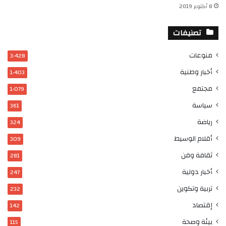
8 أكتوبر 2019
تصنيفات
منوعات
3٬428
أخبار وطنية
1٬403
مجتمع
1٬079
سياسة
361
رياضة
324
أقلام الوسيط
309
ثقافة وفن
281
أخبار دولية
247
تربية وتكوين
232
إقتصاد
142
بيئة وصحة
115