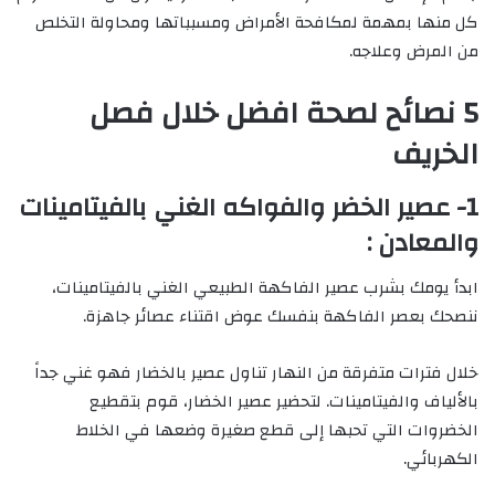
كل منها بمهمة لمكافحة الأمراض ومسبباتها ومحاولة التخلص
من المرض وعلاجه.
5 نصائح لصحة افضل خلال فصل
الخريف
1- عصير الخضر والفواكه الغني بالفيتامينات
والمعادن :
ابدأ يومك بشرب عصير الفاكهة الطبيعي الغني بالفيتامينات،
ننصحك بعصر الفاكهة بنفسك عوض اقتناء عصائر جاهزة.
خلال فترات متفرقة من النهار تناول عصير بالخضار فهو غني جداً
بالألياف والفيتامينات. لتحضير عصير الخضار، قوم بتقطيع
الخضروات التي تحبها إلى قطع صغيرة وضعها في الخلاط
الكهربائي.