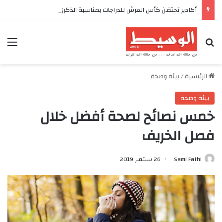
أكادير تحتضن كأس العرش للدراجات بمناسبة الذكرى السابعة والعشرين لعيد العرش المجيد
بحث عن
الق
الرئيسية
/
بيئة وصحة
بيئة وصحة
خمس نصائح لصحة أفضل خلال
فصل الخريف
Sami Fathi
26 سبتمبر 2019