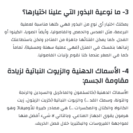
3- ما نوعية البذور التي علينا اختيارها؟
يمكنك اختيار أي نوع من البذور فهي كلها مناسبة لعملية
البرعمة، مثل العدس والحمص والفاصوليا، وأيضاً الصويا، الكينوا أو
الفجل. كما يمكن اقتنائها جاهزة من المتاجر ولكن باستطاعتك
إنباتها بنفسك في المنزل (فهي عملية سهلة ومسلية)، تماماً
كما في الصغر عندما كنا نقوم بإنبات الفاصوليا.
4- الأسماك الدهنية والزيوت النباتية لزيادة
مقاومة الجسم:
الأسماك الدهنية (كالسلمون والماكريل والسردين والرنجة
والتونة، وسمك القد …) والزيوت النباتية (كزيت الزيتون، زيت
الكانولا والكتان والمكسرات …) هي مصادر كبيرة للأوميغا3 وهو
هرمون يقوي الجهاز المناعي. وبالتالي لا شيء أفضل منها
لمواجهة الفيروسات والبكتيريا خلال فصل الخريف.