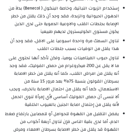
إستخدام الزيوت النباتية، وخاصة البنكول ( Benecol) بدلآ من
الدهون الحيوانية والزبدة، فقد وجد أن ذلك يقلل من خطر
الإصابة بجلطات القلب والاوعية الدموية حتى لدى الذين
يكون مستوى الكوليسترول لديهم طبيعيآ
تناول السمك مرة واحدة اسبوعيآ على الاقل، فقد وجد أن
هذا يقلل من الوفيات بسبب جلطات القلب
تناول حبوب الفيتامينات يوميآ، ولكن تأكد أنها تحتوي على
ما لا يقل عن 200 ميكروغرام من حمض الفوليك، فقد وجد
أنه يقلل من امراض القلب، كما أنه يقلل من خطر الاصابة
بسرطان القولون بنسبة 75% بعد مرور 15 سنة من
الاستعمال، كما أنه يقلل من احتمال الاصابة بالخرف، ويجب
ألا ننسى أن حمض الفوليك أساسي لأي إمرأة تنوي الحمل
لأنه يقلل من إحتمال اصابة الجنين بالعيوب الخلقية
يفضل التقليل من القهوة للحوامل أو للمصابين بارتفاع ضغط
الدم، أما لدى بقية الناس فإن تناول أربعة أكواب من
القهوة قد يقلل من خطر الاصابة بسرطان الامعاء ومرض