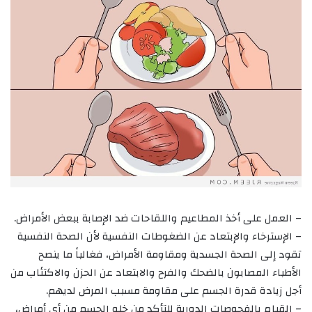
– العمل على أخذ المطاعيم واللقاحات ضد الإصابة ببعض الأمراض.
– الإسترخاء والإبتعاد عن الضغوطات النفسية لأن الصحة النفسية
تقود إلى الصحة الجسدية ومقاومة الأمراض، فغالباً ما ينصح
الأطباء المصابون بالضحك والفرح والابتعاد عن الحزن والاكتئاب من
أجل زيادة قدرة الجسم على مقاومة مسبب المرض لديهم.
– القيام بالفحوصات الدورية للتأكد من خلو الجسم من أي أمراض،