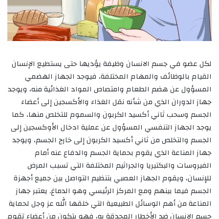
لكل عضو في جسم الانسان وظيفة يؤديها حتى يستطيع الإنسان
القيام بالوظائف والمهام المختلفة، فيوجد الجهاز الهضمي
المسؤول عن هضم الطعام وامتصاص المواد الغذائية منه، ويوجد
جهاز الدوران الذي من شأنه نقل الغذاء والأكسجين إلى أعضاء
الجسم وسحب ثاني أكسيد الكربون والسموم للتخلص منها، كما
يوجد الجهاز التنفسي المسؤول عن عملية ادخال الأوكسجين إلى
الجسم والتخلص من ثاني أكسيد الكربون إلى خارج الجسم، ويوجد
جهاز المناعة الذي يقوم بحماية الجسم والدفاع عنه أمام
الفيروسات والبكتيريا والجراثيم المختلفة التي تسبب المرض
للإنسان، ويقوم الجهاز العصبي بتنظيم التواصل بين جميع أجهزة
الجسم فيما بينهم ومع المركز الرئيسي وهو الدماغ. يعتبر جهاز
المناعة من أهم الوسائل الطبيعية التي خلقها الله عز وجل لحماية
جسم الإنسان ضد الأخطار المحدقة به، فهو يتكون من أعضاء تقوم