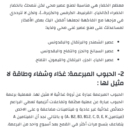
معظم الخضار هي مناسبة لصنع عصير صحي لكن ننصحك بالخضار
الخضراء (كالخيار، القرنبيط، الكرفس والكزبرة…)، ولكن لا تترددي
في مزجها مع الفاكهة لجعلها أفضل. اليك بعض الأفكار
لمساعدتك على صنع عصير غني صحي ولذيذ:
عصير الشمندر والبرتقال والبقدونس.
عصير السبانخ والجزر والتفاح والبقدونس.
عصير الخيار، الجزر، البرتقال والليمون، التفاح.
2- الحبوب المبرعمة: غذاء وشفاء وطاقة لا
مثيل لها :
الحبوب المبرعمة عبارة عن ثروة غذائية لا مثيل لها. فعملية برعمة
الحبوب عبارة عن عملية مكثفة وتفاعلات أنزيمية تعطي البراعم
خصائص غذائية غير عادية و فيتامينات مضاعفة و على الاخص
(فيتامين A، B2, B3, B12, C, D, E, K) و بالتالي نجد أن الفيتامين A
يتضاعف بتسع مرات أكثر في القمح بعد أسبوع واحد من البرعمة.