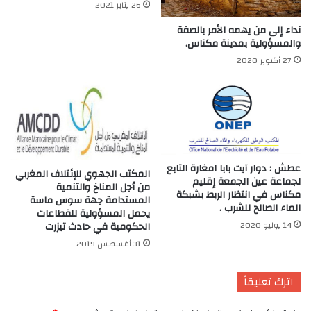
26 يناير 2021
نداء إلى من يهمه الأمر بالصفة
والمسؤولية بمدينة مكناس.
27 أكتوبر 2020
عطش : دوار آيت بابا امغارة التابع
المكتب الجهوي للإئتلاف المغربي
لجماعة عين الجمعة إقليم
من أجل المناخ والتنمية
مكناس في انتظار الربط بشبكة
المستدامة جهة سوس ماسة
الماء الصالح للشرب .
يحمل المسؤولية للقطاعات
14 يوليو 2020
الحكومية في حادث تيزرت
31 أغسطس 2019
اترك تعليقاً