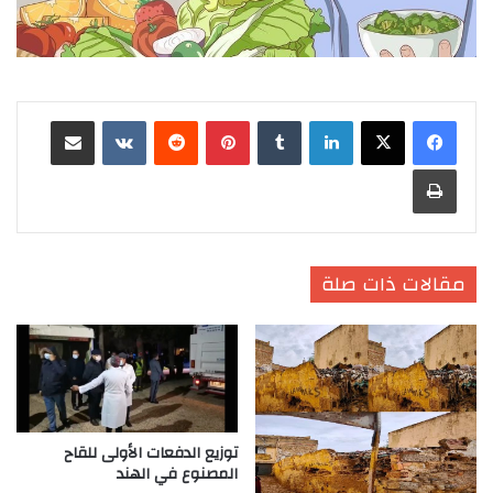
لينكدإن
‏Tumblr
بينتيريست
‏Reddit
‏VKontakte
مشاركة عبر البريد
طباعة
مقالات ذات صلة
توزيع الدفعات الأولى للقاح
المصنوع في الهند