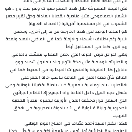
من على منصة الأمم المتحدة واشهدت العالم على ذلك..
لكن التيمة المشتركة خلال هذه العشر سنوات وعبر ست وزراء هو
الشعار الديماغوجي مثيل مناصرة القضايا العادلة وحق تقرير مصير
الشعوب في آخر مستعمرة أفريقية ( الصحراء الغربية)
هو الملف الوحيد لدى هذه الخارجية من يد إلى أخرى.. وبنفس
النبرة رغم اختلاف الأسماء والازمنة كما في الماضي البعيد ولمدة
ربع قرن.. كما في المستقبل أيضاً
وهي اعراض مرض الخرف الذي تجعل المصاب يتمسّك بالماضي
وانتصاراته الوهمية مثيل مكة الثوار وبلد المليون شهيد ووو
مقابل إنكار الحقيقة والمتغيرات الميدانية في المحيط كما في
العالم كأن قصة الفيل في القاعة تناسب حالة القفز على
الانتصارات الدبلوماسية المغربية ذات الصلة بقضيتنا الوطنية وهي
بشكل حجم الفيل داخل القاعة يراه الجميع إلا النظام الجزائري
الذي استغل قرار محكمة العدل الأوربية ليعتبره انتصاراً للقضية
الصحروارية ولبنة قانونية في بناء الدولة الصحراوية في الافق
القريب..
هكذا تكلم السيد أحمد عطّاف في افتتاح اليوم الوطني
للدبلوماسية الجزائرية أول أمس مستعملاً لغة حماسية حتّى كدنا