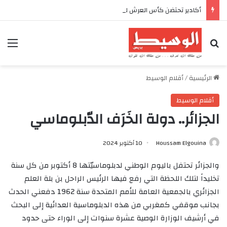
أكادير تحتضن كأس العرش للدراجات بمناسبة الذكرى السابعة والعشرين لعيد العرش المجيد
بحث عن
الق
الرئيسية
/
أقلام الوسيط
أقلام الوسيط
الجزائر.. دولة الخَرَف الدّبلوماسي
Houssam Elgouina
10 أكتوبر 2024
والجزائر تحتفل باليوم الوطني لدبلوماسيّتها 8 أكتوبر من كل سنة
تخليداً لتلك اللحظة التي رفع فيها الرئيس الراحل بن بلة العلم
الجزائري بالجمعية العامة للأمم المتحدة سنة 1962 دفعني الحدث
بجانب موقفي كمغربي من هذه الدبلوماسية العدائية إلى البحث
في أرشيف الوزارة الوصية عشرة سنوات إلى الوراء حتى حدود