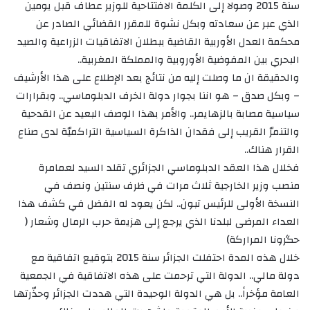
سنة 2015 وصولا إلى الكلمة الافتتاحية للوزير عطاف قبل يومين
الذي عبر عن سعادته وبكل نشوة للمقرر القضائي الصادر عن
محكمة العدل الأوربية القاضية ببطلان الاتفاقيات الزراعية والصيد
البحري بين المفوضية الأوروبية والمملكة المغربية..
والحقيقة ان ما وصلت إليه من نتائج بعد الإطلاع على هذا الأرشيف
– وبكل صدق – هو اننا بجوار دولة الخرف الدبلوماسي.. وبقرارات
سياسية مصابة بالزهايمر.. والأمر بهذا الوصف البعيد عن القدحية
والتنمرّ القريب إلى فقدان الذاكرة السياسية التراكميّة لدى صناع
القرار هناك..
فخلال هذا العقد الدبلوماسي الجزائري تقلد السيد لعمامرة
منصب وزير الخارجية ثلاث مرات في ظرف سنتين ونصف في
النسخة الأولى للرئيس تبون.. لكن يعود له الفضل في كشف هذا
العداء المرضى لبلدنا الذي يرجع إلى هزيمة حرب الرمال وشعار (
حگرونا المراركة)
خلال هذه المدة احتفلت الجزائر سنة 2015 بتوقيع اتفاقية مع
دولة مالي.. الدولة التي ترحمت على هذه الاتفاقية في الجمعية
العامة مؤخراً.. بل هي الدولة الوحيدة التي هددت الجزائر وحذّرتها