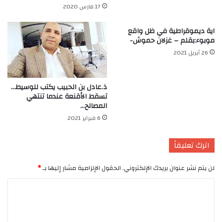
17 مارس 2020
اية ديموقراطية في ظل واقع
موبوء:بقلم – غزلان حموش-
26 أبريل 2021
ذ.عادل بن الحبيب يكتب للوسيط…
تسقط الأقنعة عندما تنتهي
المصالح…
6 فبراير 2021
اترك تعليقاً
لن يتم نشر عنوان بريدك الإلكتروني.
الحقول الإلزامية مشار إليها بـ
*
ا
ل
ت