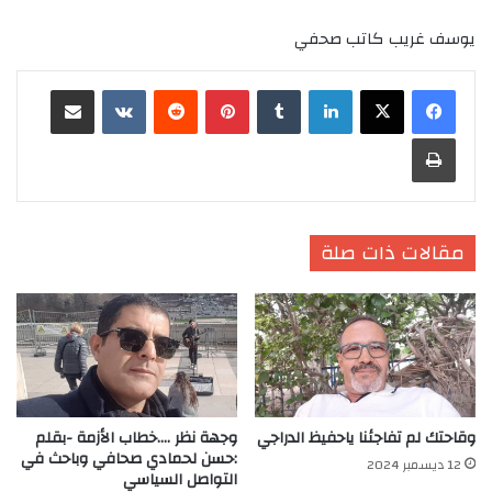
يوسف غريب كاتب صحفي
لينكدإن
‏Tumblr
بينتيريست
‏Reddit
‏VKontakte
مشاركة عبر البريد
طباعة
مقالات ذات صلة
وقاحتك لم تفاجئنا ياحفيظ الدراجي
وجهة نظر ….خطاب الأزمة -بقلم
:حسن لحمادي صحافي وباحث في
12 ديسمبر 2024
التواصل السياسي