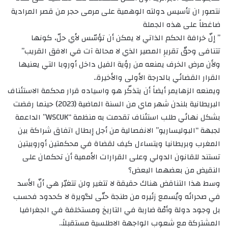
نتصور ان تأسيس دولته الوهمية على مرمى حجر من قصر المرادية
ضاغطاً على هذه الجملة
” إنّ خرافة الحكم الذاتي لا يمكن أن تؤسّس لأي حلّ، كونها
تتنافى وحقّ تقريرِ المصير الذي لا محالة آت في الافق القريب”
ولأن مرض الخرف يمنعه من رؤية الفيل داخل أوروبا التي يعنيها
القرار القضائي بالدرجة الأولى والأخيرة..
ويمنعه الزهايمر أيضاً أن يتذكّر هو واسياده قرار محكمة الاستئناف
البريطانية بلندن شهر ماي من السنة الماضية (2023) حينما رفضت
بشكل نهائي طلب استئناف تقدمت به منظمة “WSCUK” الداعمة
لجبهة “البوليساريو” الانفصالية من أجل إبطال اتفاق شراكة بين
المغرب وبريطانيا ويتساءل كيف لقضاة في محكمتين أوروبيتين
تستند للقانون الدولي وعلى القرارات الأممية أن تحكمان على
النقيض من بعضهما البعض؟
وسط هذا التناقض هناك حقيقة لا تتغير ولن تتغيّر هي أنّ الأسد
في صحرائه ويُسمع زئيره من طنجة حتّى لگويرة لا كحدود فحسب
بل وجود دولة وأمْة ضاربة في التاريخ ومستخلفة في الجغرافيا
المشتركة مع شعوب الواجهة الاطلسية مستقبلاً..