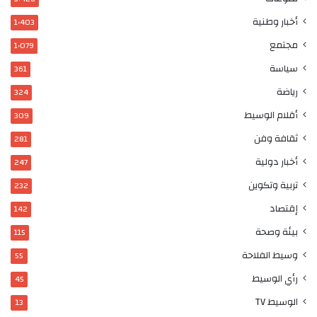
أخبار وطنية
1٬403
مجتمع
1٬079
سياسة
361
رياضة
324
أقلام الوسيط
309
ثقافة وفن
281
أخبار دولية
247
تربية وتكوين
232
إقتصاد
142
بيئة وصحة
115
وسيط الفلاحة
55
رأي الوسيط
45
الوسيط TV
13