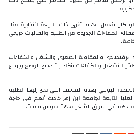
أو ترخيص مباشر من مديره المباشر حتى يسمح ذلك
كورة.
لو كان يتحمل مهاما أخرى ذات طبيعة انتخابية مثلا
صالح الكفاءات الجديدة من الطلبة والطالبات خريجي
اصة.
ج الإقتصادي والمقاولة الصغرى والشغل والكفاءات
اش التشغيل والكفاءات بأكادير ،تصحيح الوضع وإرجاع
حضور اليومي بهذه الملحقة التي يحج إليها الطلبة
لعليا التابعة لجامعة ابن زهر خاصة أنهم في حاجة
ندماجهم في سوق الشغل بجهة سوس ماسة.
بينتيريست
‏Reddit
‏VKontakte
مشاركة عبر البريد
طباعة