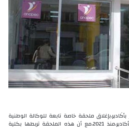
أكَادير،بإغلاق ملحقة خاصة تابعة للوكالة الوطنية
لإنعاش الشغل والكفاءات بكلية الحقوق بأكادير،منذ 2021،مع أن هذه الملحقة تربطها بكلية