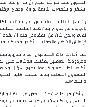
الشغل والكفاءات التابعة لوزارة الإدماج الإ
وتساءل الطلبة المتخرجون من مختلف الكلي
بالجريدة،من جدوى بقاء هذه الملحقة مغلق
2021،والذي كان من المفروض منه أن يقدم
لإنعاش الشغل والكفاءات بأكادير وجهة سو
كما أفادت ذات المصادر،أن إعداد تقاريريوم
ومردودية العاملين بمختلف الوكالات على ال
بأكَادير تظل معزولة مما يطرح سؤال وجيه
المسؤول المكلف بتدبير ملحقة كلية الحقوق 
والكفاءات.
بل أكثر من ذلك،شكك البعض في نية الوزارة 
التشغيل والكفاءات من كونها تتسترعن موظ