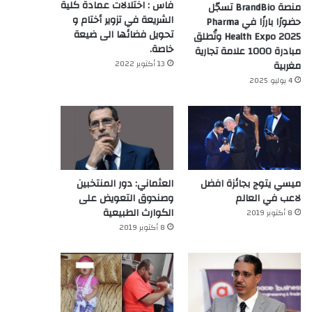
فاس : اختلالات عمادة كلية
منصة BrandBio تسجّل
الشريعة في تزوير أختام و
حضورًا بارزًا في Pharma
تحويل فضائها الى ضيعة
Health Expo 2025 وتُطلق
خاصة.
مبادرة 1000 علامة تجارية
13 أكتوبر 2022
مغربية
4 يوليو 2025
ميسي يتوج بجائزة افضل
العثماني: دور المنتخبين
لاعب في العالم‎
وصندوق التعويض على
الكوارث الطبيعية
8 أكتوبر 2019
8 أكتوبر 2019