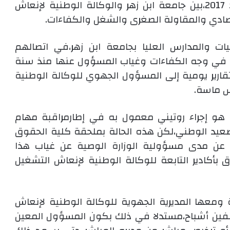
الحقوق عقد شراكة سبق أن تم إبرامها منذ 2017،بين جامعة ابن زهر والوكالة الوطنية لإنعاش
قتصادي والمقاولة الصغرى والشغل والكفاءات.
ات والمدارس العليا بجامعة ابن زهر،في اتصالهم
ة في وجه الكفاءات وغياب المسؤول عنها منذ سنة
 تقارير يومية إلى المسؤول الجهوي للوكالة الوطنية
س ماسة.
ية هو إجراء روتيني معمول به في إطارمراقبة مهام
صعيد الوطني،لكن هذه الحالة بملحقة كلية الحقوق
 عن مدى مسؤولية الوزارة الوصية عن غياب هذا
بأكادير التابعة للوكالة الوطنية لإنعاش التشغيل
ومعها المديرية الجهوية للوكالة الوطنية لإنعاش
فين أشباح،مستدلا في ذلك بكون المسؤول المعين