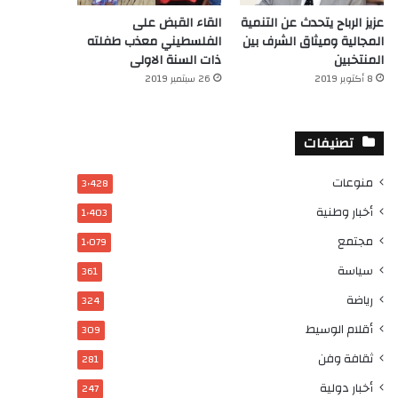
عزيز الرباح يتحدث عن التنمية
القاء القبض على
المجالية وميثاق الشرف بين
الفلسطيني معذب طفلته
المنتخبين
ذات السنة الاولى
8 أكتوبر 2019
26 سبتمبر 2019
تصنيفات
منوعات
3٬428
أخبار وطنية
1٬403
مجتمع
1٬079
سياسة
361
رياضة
324
أقلام الوسيط
309
ثقافة وفن
281
أخبار دولية
247