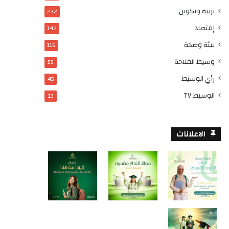
تربية وتكوين
232
إقتصاد
142
بيئة وصحة
115
وسيط الفلاحة
55
رأي الوسيط
45
الوسيط TV
13
الاعلانات