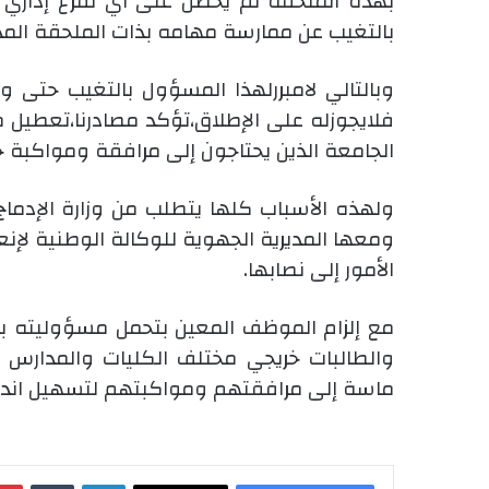
بهذه الملحقة لم يحصل على أي تفرغ إداري 
بالتغيب عن ممارسة مهامه بذات الملحقة المذ
وبالتالي لامبررلهذا المسؤول بالتغيب حتى و
فلايجوزله على الإطلاق،تؤكد مصادرنا،تعطيل م
الجامعة الذين يحتاجون إلى مرافقة ومواكبة خ
ولهذه الأسباب كلها يتطلب من وزارة الإدما
ومعها المديرية الجهوية للوكالة الوطنية لإنع
الأمور إلى نصابها.
مع إلزام الموظف المعين بتحمل مسؤوليته بال
والطالبات خريجي مختلف الكليات والمدارس ا
ماسة إلى مرافقتهم ومواكبتهم لتسهيل ا
لينكدإن
‏Tumblr