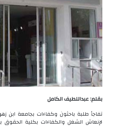
بقلم: عبداللطيف الكامل
تفاجأ طلبة باحثون وكفاءات بجامعة ابن زهر ب