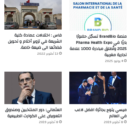
فاس : اختلالات عمادة كلية
منصة BrandBio تسجّل حضورًا
الشريعة في تزوير أختام و تحويل
بارزًا في Pharma Health Expo
فضائها الى ضيعة خاصة.
2025 وتُطلق مبادرة 1000 علامة
13 أكتوبر 2022
تجارية مغربية
4 يوليو 2025
ميسي يتوج بجائزة افضل لاعب
العثماني: دور المنتخبين وصندوق
في العالم‎
التعويض على الكوارث الطبيعية
8 أكتوبر 2019
8 أكتوبر 2019