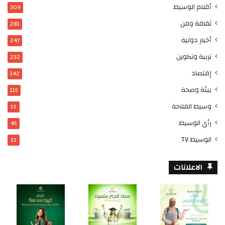
أقلام الوسيط
309
ثقافة وفن
281
أخبار دولية
247
تربية وتكوين
232
إقتصاد
142
بيئة وصحة
115
وسيط الفلاحة
55
رأي الوسيط
45
الوسيط TV
13
الاعلانات