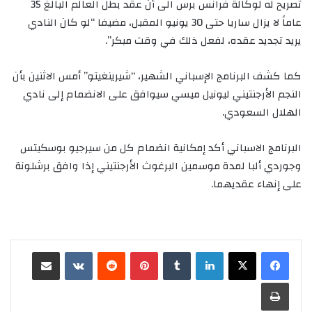
تصريح له لوكالة فرانس برس الى أن عقد بطل العالم البالغ 35
عاماً لا يزال ساريا حتى 30 يونيو المقبل، مضيفا “لو كان النادي
يريد تجديد عقده، لفعل ذلك في وقت مبكر”.
كما كشف البرنامج الإسباني الشهير، “شيرينغيتو” أمس الاثنين بأن
النجم الأرجنتيني ليونيل ميسي سيوافق على الانضمام إلى نادي
الهلال السعودي.
البرنامج الاسباني أكد إمكانية انضمام كل من سيرجيو بوسكيتس
وجوردي ألبا لمدة موسمين البرغوث الأرجنتيني إذا وافق برشلونة
على إنهاء عقديهما.
لينكدإن
‏Tumblr
بينتيريست
‏Reddit
‏VKontakte
مشاركة عبر البريد
طباعة