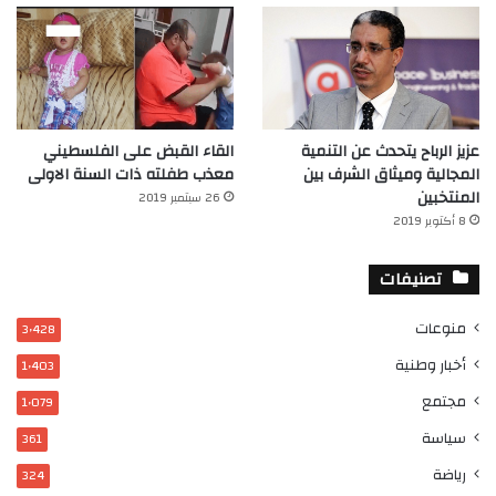
عزيز الرباح يتحدث عن التنمية
القاء القبض على الفلسطيني
المجالية وميثاق الشرف بين
معذب طفلته ذات السنة الاولى
المنتخبين
26 سبتمبر 2019
8 أكتوبر 2019
تصنيفات
منوعات
3٬428
أخبار وطنية
1٬403
مجتمع
1٬079
سياسة
361
رياضة
324