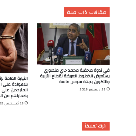
مقالات ذات صلة
في ندوة صحفية محمد جاي منصوري
يستعرض الخطوط العريضة لقطاع التربية
النيابة العامة بإ
والتكوين بجهة سوس ماسة
بلاهوادة على ال
28 ديسمبر 2019
المترددين على 
بضحاياهم من ال
19 أغسطس 2022
اترك تعليقاً