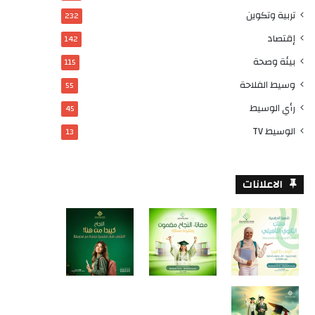
تربية وتكوين
232
إقتصاد
142
بيئة وصحة
115
وسيط الفلاحة
55
رأي الوسيط
45
الوسيط TV
13
الاعلانات