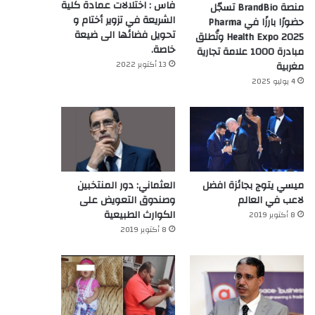
فاس : اختلالات عمادة كلية
منصة BrandBio تسجّل
الشريعة في تزوير أختام و
حضورًا بارزًا في Pharma
تحويل فضائها الى ضيعة
Health Expo 2025 وتُطلق
خاصة.
مبادرة 1000 علامة تجارية
13 أكتوبر 2022
مغربية
4 يوليو 2025
ميسي يتوج بجائزة افضل
العثماني: دور المنتخبين
لاعب في العالم‎
وصندوق التعويض على
الكوارث الطبيعية
8 أكتوبر 2019
8 أكتوبر 2019