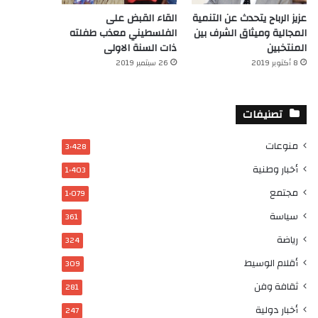
عزيز الرباح يتحدث عن التنمية
القاء القبض على
المجالية وميثاق الشرف بين
الفلسطيني معذب طفلته
المنتخبين
ذات السنة الاولى
8 أكتوبر 2019
26 سبتمبر 2019
تصنيفات
منوعات
3٬428
أخبار وطنية
1٬403
مجتمع
1٬079
سياسة
361
رياضة
324
أقلام الوسيط
309
ثقافة وفن
281
أخبار دولية
247