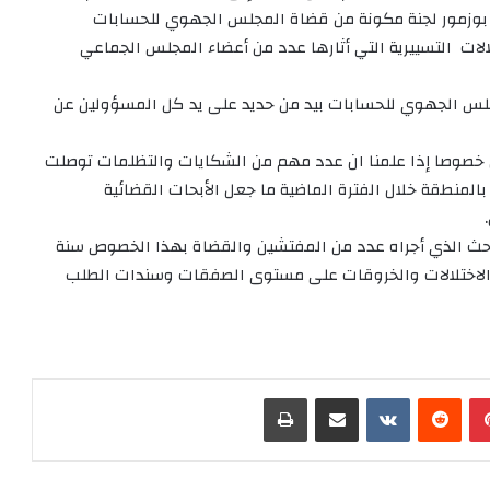
ة بوزمور لجنة مكونة من قضاة المجلس الجهوي للحسابات
ات التسييرية التي أثارها عدد من أعضاء المجلس الجماعي
مجلس الجهوي للحسابات بيد من حديد على يد كل المسؤولين عن
ن خصوصا إذا علمنا ان عدد مهم من الشكايات والتظلمات توصلت
المنطقة خلال الفترة الماضية ما جعل الأبحات القضائية
ث الذي أجراه عدد من المفتشين والقضاة بهذا الخصوص سنة
 من الاختلالات والخروقات على مستوى الصفقات وسندات الطلب
بينتيريست
‏Reddit
‏VKontakte
مشاركة عبر البريد
طباعة