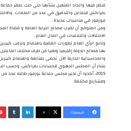
للنظر فيها واتخاذ المتعين بشأنها حتى حلت بمقر جماع
بمراكش للتفاعل والتدقيق في عدد من الملفات والاختلال
لبوزمور في مناسبات عديدة .
ومن المتوقع أن تضرب مصالح النيابة العامة و قضاة ال
الاختلالات والتلاعبات في المال العام .
وتابع الرأي العام تطورات القضية باهتمام وترقب كبيري
بها مصالح الدولة إقليميا وطنيا من طرف مختلف الفاعلين ب
والمحاسباتية الجارية الآن تحضى بمتابعة واهتمام كبيرين.
يشار أن المجلس الجهوي للحسابات بمراكش، وحسب البح
2015، أكدوا أن تدبير مجلس جماعة بوزمور طالته عدد
ومشاريع مختلفة.
لينكدإن
‏Tumblr
فيسبوك
X