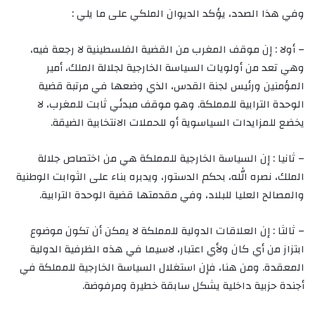
وفي هذا الصدد، يؤكد الديوان الملكي على ما يلي :
– أولا : إن موقف المغرب من القضية الفلسطينية لا رجعة فيه،
وهي تعد من أولويات السياسة الخارجية لجلالة الملك، أمير
المؤمنين ورئيس لجنة القدس، الذي وضعها في مرتبة قضية
الوحدة الترابية للمملكة. وهو موقف مبدئي ثابت للمغرب، لا
يخضع للمزايدات السياسوية أو للحملات الانتخابية الضيقة.
– ثانيا : إن السياسة الخارجية للمملكة هي من اختصاص جلالة
الملك، نصره الله، بحكم الدستور، ويدبره بناء على الثوابت الوطنية
والمصالح العليا للبلاد، وفي مقدمتها قضية الوحدة الترابية.
– ثالثا : إن العلاقات الدولية للمملكة لا يمكن أن تكون موضوع
ابتزاز من أي كان ولأي اعتبار، لاسيما في هذه الظرفية الدولية
المعقدة. ومن هنا، فإن استغلال السياسة الخارجية للمملكة في
أجندة حزبية داخلية يشكل سابقة خطيرة ومرفوضة.