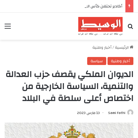
أكادير تحتضن كأس العرش للدراجات بمناسبة الذكرى السابعة والعشرين لعيد العرش المجيد
بحث عن
الق
الرئيسية
/
أخبار وطنية
أخبار وطنية
سياسة
الديوان الملكي يقصف حزب العدالة
والتنمية، السياسة الخارجية من
اختصاص أعلى سلطة في البلاد
Sami Fathi
13 مارس 2023