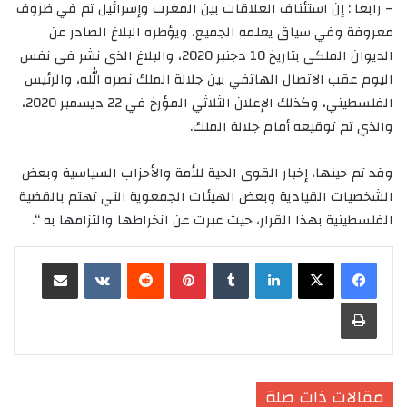
– رابعا : إن استئناف العلاقات بين المغرب وإسرائيل تم في ظروف
معروفة وفي سياق يعلمه الجميع، ويؤطره البلاغ الصادر عن
الديوان الملكي بتاريخ 10 دجنبر 2020، والبلاغ الذي نشر في نفس
اليوم عقب الاتصال الهاتفي بين جلالة الملك نصره الله، والرئيس
الفلسطيني، وكذلك الإعلان الثلاثي المؤرخ في 22 ديسمبر 2020،
والذي تم توقيعه أمام جلالة الملك.
وقد تم حينها، إخبار القوى الحية للأمة والأحزاب السياسية وبعض
الشخصيات القيادية وبعض الهيئات الجمعوية التي تهتم بالقضية
الفلسطينية بهذا القرار، حيث عبرت عن انخراطها والتزامها به “.
لينكدإن
‏Tumblr
بينتيريست
‏Reddit
‏VKontakte
مشاركة عبر البريد
طباعة
مقالات ذات صلة