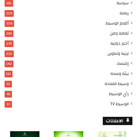
سياسة
361
رياضة
324
أقلام الوسيط
309
ثقافة وفن
281
أخبار دولية
247
تربية وتكوين
232
إقتصاد
142
بيئة وصحة
115
وسيط الفلاحة
55
رأي الوسيط
45
الوسيط TV
13
الاعلانات