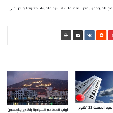
 ورفع القيودعن بعض القطاعات لتسترد عافيتها خصوصا ونحن على
بينتيريست
‏Reddit
‏VKontakte
مشاركة عبر البريد
طباعة
هذا هو طقس اليوم الجمعة 22 أكتوبر
أرباب المطاعم السياحية بأكادير يلتمسون