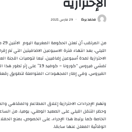
الإحترازية
محمد بركا
29 مارس 2021
الليلي، بعد انتهاء فترة الاسبوعين الاضافيتين التي تم إقرارها في 15 مارس الجاري.
الاحترازية لمدة أسبوعين إضافيين، تبعا لتوصيات اللجنة الع
تفشي فيروس “كورونا – كوفيد 
الفيروس، وفي إطار المجهودات المتواصلة لتطويق رقعة ا
وحظر التنقل الليلي على الصعيد الوطني، يوميا، من الساعة
الخاصة كما يرتبط هذا الإجراء، على الخصوص، بمنع الحفلات
الوقائية المعلن عنها سابقا.