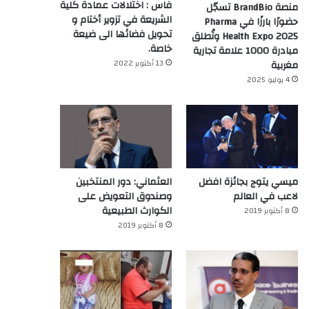
فاس : اختلالات عمادة كلية
منصة BrandBio تسجّل
الشريعة في تزوير أختام و
حضورًا بارزًا في Pharma
تحويل فضائها الى ضيعة
Health Expo 2025 وتُطلق
خاصة.
مبادرة 1000 علامة تجارية
13 أكتوبر 2022
مغربية
4 يوليو 2025
ميسي يتوج بجائزة افضل
العثماني: دور المنتخبين
لاعب في العالم‎
وصندوق التعويض على
الكوارث الطبيعية
8 أكتوبر 2019
8 أكتوبر 2019