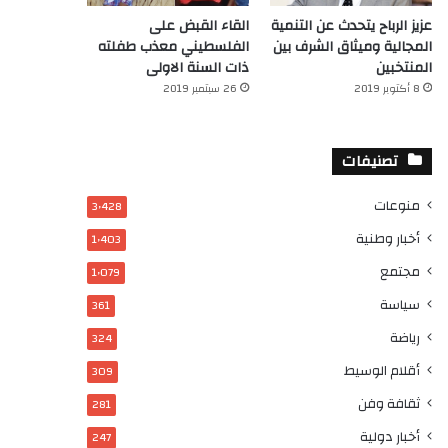
عزيز الرباح يتحدث عن التنمية
القاء القبض على
المجالية وميثاق الشرف بين
الفلسطيني معذب طفلته
المنتخبين
ذات السنة الاولى
8 أكتوبر 2019
26 سبتمبر 2019
تصنيفات
منوعات
3٬428
أخبار وطنية
1٬403
مجتمع
1٬079
سياسة
361
رياضة
324
أقلام الوسيط
309
ثقافة وفن
281
أخبار دولية
247