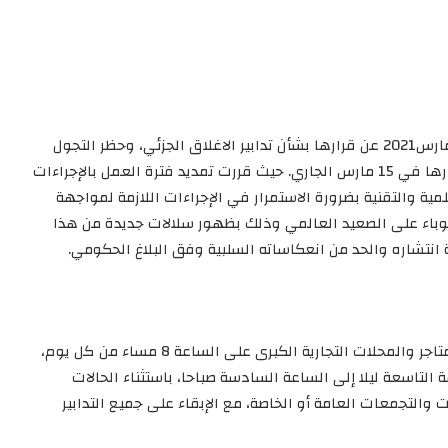
من المرتقب أن تعلن الحكومة المغربية اليوم الاثنين 29 مارس2021 عن قرارها بشأن تدابير الاغلاق الجزئي، وحظر التجول
 حيث قررت ت
مديد فترة العمل بالإجراءات
لمية والتقنية بضرورة الاستمرار في الإجراءات اللازمة لمواجهة
19” على إثر تطور هذا الوباء على الصعيد العالمي وذلك بظهور سلالات جديدة من هذا
نتشاره والحد من انعكاساته السلبية وفق البلاغ الحكومي.
وتهم الإجراءات الاحترازية إغلاق المطاعم والمقاهي والمتاجر والمحلات التجارية الكبرى على الساعة 8 مساء من كل يوم،
 التاسعة ليلا إلى الساعة السادسة صباحا، باستثناء الحالات
 والتجمعات العامة أو الخاصة، مع الإبقاء على جميع التدابير