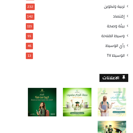
تربية وتكوين
232
إقتصاد
142
بيئة وصحة
115
وسيط الفلاحة
55
رأي الوسيط
45
الوسيط TV
13
الاعلانات