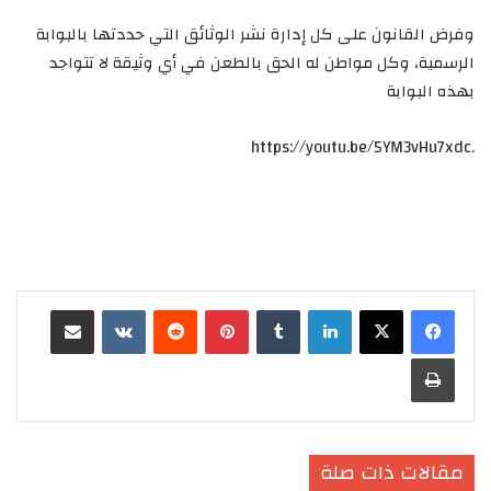
وفرض القانون على كل إدارة نشر الوثائق التي حددتها بالبوابة
الرسمية، وكل مواطن له الحق بالطعن في أي وثيقة لا تتواجد
بهذه البوابة
.https://youtu.be/5YM3vHu7xdc
لينكدإن
‏Tumblr
بينتيريست
‏Reddit
‏VKontakte
مشاركة عبر البريد
طباعة
مقالات ذات صلة