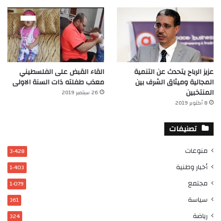
عزيز الرباح يتحدث عن التنمية
القاء القبض على الفلسطيني
المجالية وميثاق الشرف بين
معذب طفلته ذات السنة الاولى
المنتخبين
26 سبتمبر 2019
8 أكتوبر 2019
تصنيفات
منوعات
3٬428
أخبار وطنية
1٬403
مجتمع
1٬079
سياسة
361
رياضة
324