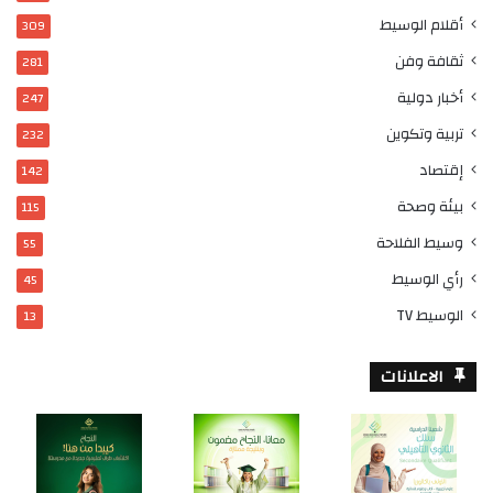
أقلام الوسيط
309
ثقافة وفن
281
أخبار دولية
247
تربية وتكوين
232
إقتصاد
142
بيئة وصحة
115
وسيط الفلاحة
55
رأي الوسيط
45
الوسيط TV
13
الاعلانات