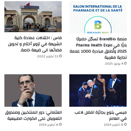
فاس : اختلالات عمادة كلية
منصة BrandBio تسجّل حضورًا
الشريعة في تزوير أختام و تحويل
بارزًا في Pharma Health Expo
فضائها الى ضيعة خاصة.
2025 وتُطلق مبادرة 1000 علامة
13 أكتوبر 2022
تجارية مغربية
4 يوليو 2025
ميسي يتوج بجائزة افضل لاعب
العثماني: دور المنتخبين وصندوق
في العالم‎
التعويض على الكوارث الطبيعية
8 أكتوبر 2019
8 أكتوبر 2019