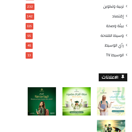
تربية وتكوين
232
إقتصاد
142
بيئة وصحة
115
وسيط الفلاحة
55
رأي الوسيط
45
الوسيط TV
13
الاعلانات