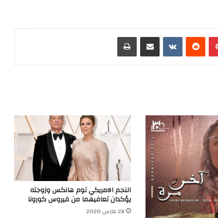
بينتيريست
‏Reddit
‏VKontakte
مشاركة عبر البريد
طباعة
النجم الامريكي توم هانكس وزوجته
يؤكدان تعافيهما من فيروس كورونا
28 مارس 2020