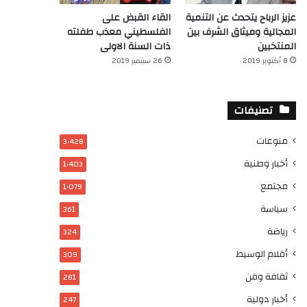
عزيز الرباح يتحدث عن التنمية
القاء القبض على
المجالية وميثاق الشرف بين
الفلسطيني معذب طفلته
المنتخبين
ذات السنة الاولى
8 أكتوبر 2019
26 سبتمبر 2019
تصنيفات
منوعات
3٬428
أخبار وطنية
1٬403
مجتمع
1٬079
سياسة
361
رياضة
324
أقلام الوسيط
309
ثقافة وفن
281
أخبار دولية
247