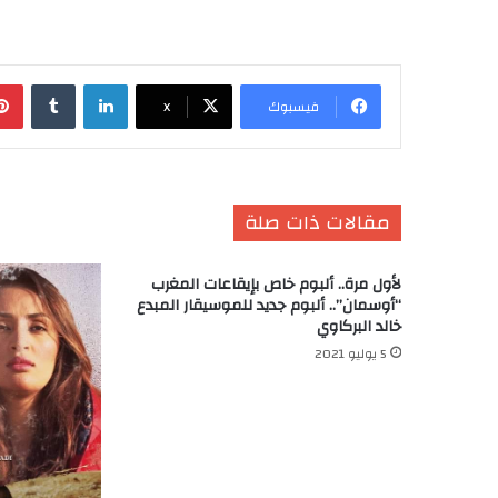
لينكدإن
‏Tumblr
فيسبوك
X
مقالات ذات صلة
لأول مرة.. ألبوم خاص بإيقاعات المغرب
“أوسمان”.. ألبوم جديد للموسيقار المبدع
خالد البركاوي
5 يوليو 2021