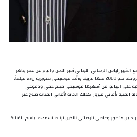
الكبير إلياس الرحباني اللبناني أمير اللحن والوتر عن عمر يناهز
ال83 مخلفا ارثا ثقافيا غزيرا. لحّن أكثر من 2500 أغنية ومعزوفة، نحو 2000 منها عربية. وألّف موسيقى تصويرية ل25 فيلماً،
ية على البيانو. من أشهرها موسيقى فيلم دمي ودموعي
الفنية لأغاني فيروز. كذلك الحانه لأغاني الفنانة صباح عبر
راحلين منصور وعاصي الرحباني اللذين ارتبط اسمهما باسم الفنانة