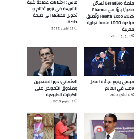
فاس : اختلالات عمادة كلية
منصة BrandBio تسجّل
الشريعة في تزوير أختام و
حضورًا بارزًا في Pharma
تحويل فضائها الى ضيعة
Health Expo 2025 وتُطلق
خاصة.
مبادرة 1000 علامة تجارية
13 أكتوبر 2022
مغربية
4 يوليو 2025
ميسي يتوج بجائزة افضل
العثماني: دور المنتخبين
لاعب في العالم‎
وصندوق التعويض على
الكوارث الطبيعية
8 أكتوبر 2019
8 أكتوبر 2019