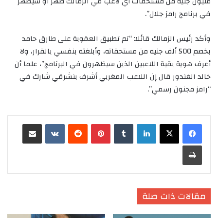
مليون جنيه من مستحقات أي لاعب في الزمالك ظهر أو سيظهر
في برنامج رامز جلال”.
وأكد رئيس الزمالك قائلا: “تم تطبيق العقوبة على طارق حامد
بخصم 500 ألف جنيه من مستحقاته، وأبلغته بنفسي بالقرار، ولا
أعرف هوية بقية اللاعبين الذين سيظهرون في البرنامج”، علما أن
خالد الغندور قال إن اللاعب المغربي أشرف بنشرقي شارك في
“رامز مجنون رسمي”.
لينكدإن
‏Tumblr
بينتيريست
‏Reddit
‏VKontakte
مشاركة عبر البريد
طباعة
مقالات ذات صلة