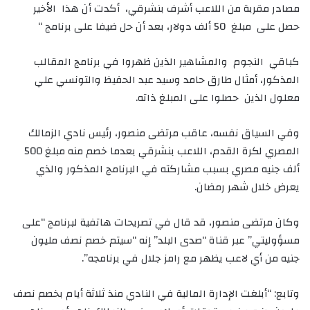
مصادر مقربة من اللاعب أشرف بنشرقي، أكدت أن هذا الأخير
حصل على مبلغ 50 ألف دولار، بعد أن حل ضيفا على برنامج “
كباقي النجوم والمشاهير الذين ظهروا في برنامج المقالب
المذكور، أمثال طارق حامد وسيد عبد الحفيظ والتونسي علي
معلول الذين حصلوا على المبلغ ذاته.
وفي السياق نفسه، عاقب مرتضى منصور، رئيس نادي الزمالك
المصري لكرة القدم، اللاعب بنشرقي بعدما خصم منه مبلغ 500
ألف جنيه مصري بسبب مشاركته في البرنامج المذكور والذي
يعرض خلال شهر رمضان.
وكان مرتضى منصور، قد قال في تصريحات هاتفية لبرنامج “على
مسؤوليتي” عبر قناة “صدى البلد” إنه “سيتم خصم نصف مليون
جنيه من أي لاعب يظهر مع رامز جلال في برنامجه”.
وتابع: “أبلغت الإدارة المالية في النادي منذ ثلاثة أيام بخصم نصف