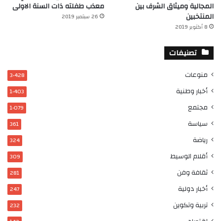
المجالية وميثاق الشرف بين
معذب طفلته ذات السنة الاولى
المنتخبين
26 سبتمبر 2019
8 أكتوبر 2019
تصنيفات
منوعات
3٬428
أخبار وطنية
1٬403
مجتمع
1٬079
سياسة
361
رياضة
324
أقلام الوسيط
309
ثقافة وفن
281
أخبار دولية
247
تربية وتكوين
232