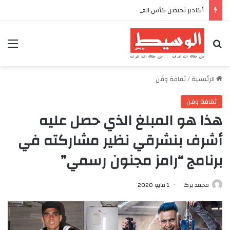
أكادير تحتضن كأس العرش للدراجات بمناسبة الذكرى السابعة والعشرين لعيد العرش المجيد
بحث عن
الق
الرئيسية
/
ثقافة وفن
ثقافة وفن
هذا هو المبلغ الذي حصل عليه
أشرف بنشرقي نظير مشاركته في
برنامج “رامز مجنون رسمي”
محمد بركا
1 مايو 2020