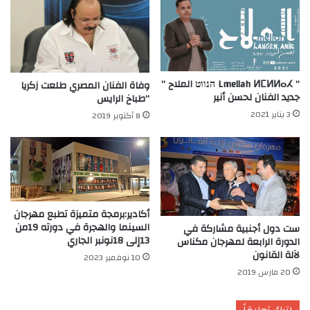
” Lmellah ⵍⵎⵍⵍⴰⵃ הנווט الملاح ”
وفاة الفنان المصري طلعت زكريا
جديد الفنان لحسن أنير
“طباخ الرايس
3 يناير 2021
8 أكتوبر 2019
أكادير:برمجة متميزة تطبع مهرجان
السينما والهجرة في دورته 19من
ست دول أجنبية مشاركة في
13إلى 18نونبر الجاري
الدورة الرابعة لمهرجان مكناس
لآلة القانون
10 نوفمبر 2023
20 مارس 2019