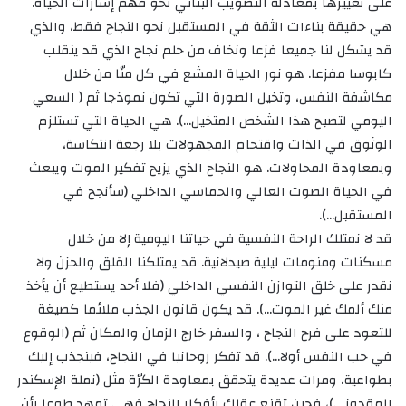
على تغييرها بمعادلة التصويب البنائي نحو فهم إشارات الحياة.
هي حقيقة بناءات الثقة في المستقبل نحو النجاح فقط، والذي
قد يشكل لنا جميعا فزعا ونخاف من حلم نجاح الذي قد ينقلب
كابوسا مفزعا. هو نور الحياة المشع في كل منّا من خلال
مكاشفة النفس، وتخيل الصورة التي تكون نموذجا ثم ( السعي
اليومي لتصبح هذا الشخص المتخيل…). هي الحياة التي تستلزم
الوثوق في الذات واقتحام المجهولات بلا رجعة انتكاسة،
وبمعاودة المحاولات. هو النجاح الذي يزيح تفكير الموت ويبعث
في الحياة الصوت العالي والحماسي الداخلي (سأنجح في
المستقبل…).
قد لا نمتلك الراحة النفسية في حياتنا اليومية إلا من خلال
مسكنات ومنومات ليلية صيدلانية. قد يمتلكنا القلق والحزن ولا
نقدر على خلق التوازن النفسي الداخلي (فلا أحد يستطيع أن يأخذ
منك ألمك غير الموت…). قد يكون قانون الجذب ملائما كصيغة
للتعود على فرح النجاح ، والسفر خارج الزمان والمكان ثم (الوقوع
في حب النفس أولا…). قد تفكر روحانيا في النجاح، فينجذب إليك
بطواعية، ومرات عديدة يتحقق بمعاودة الكرّة مثل (نملة الإسكندر
المقدوني)، فحين تقنع عقلك بأفكار النجاح فهي تمهد طوعا بأن