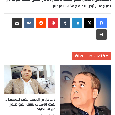
تصبح على أرض الواقع مكسبا ميدانيا.
لينكدإن
‏Tumblr
بينتيريست
‏Reddit
‏VKontakte
مشاركة عبر البريد
طباعة
مقالات ذات صلة
ذ.عادل بن الحبيب يكتب للوسيط …
لهذه الاسباب يعزف المواطنون
عن الانتخابات.