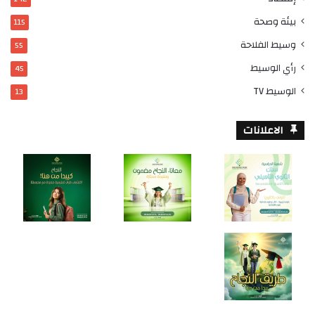
بيئة وصحة
115
وسيط الفلاحة
55
رأي الوسيط
45
الوسيط TV
13
الاعلانات