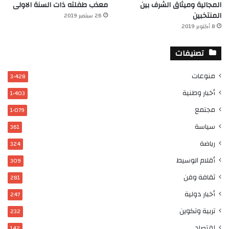
المجالية وميثاق الشرف بين
معذب طفلته ذات السنة الاولى
المنتخبين
26 سبتمبر 2019
8 أكتوبر 2019
تصنيفات
منوعات
3٬428
أخبار وطنية
1٬403
مجتمع
1٬079
سياسة
361
رياضة
324
أقلام الوسيط
309
ثقافة وفن
281
أخبار دولية
247
تربية وتكوين
232
إقتصاد
142