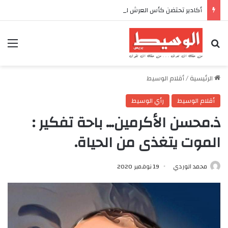
أكادير تحتضن كأس العرش للدراجات بمناسبة الذكرى السابعة والعشرين لعيد العرش المجيد
بحث عن
الق
الرئيسية
/
أقلام الوسيط
أقلام الوسيط
رأي الوسيط
ذ.محسن الأكرمين… باحة تفكير :
الموت يتغذى من الحياة.
محمد الوردي
19 نوفمبر 2020