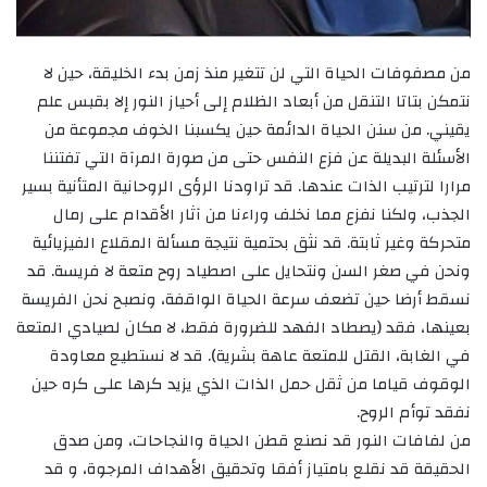
من مصفوفات الحياة التي لن تتغير منذ زمن بدء الخليقة، حين لا
نتمكن بتاتا التنقل من أبعاد الظلام إلى أحياز النور إلا بقبس علم
يقيني. من سنن الحياة الدائمة حين يكسبنا الخوف مجموعة من
الأسئلة البديلة عن فزع النفس حتى من صورة المرآة التي تفتننا
مرارا لترتيب الذات عندها. قد تراودنا الرؤى الروحانية المتأنية بسير
الجذب، ولكنا نفزع مما نخلف وراءنا من آثار الأقدام على رمال
متحركة وغير ثابتة. قد نثق بحتمية نتيجة مسألة المقلاع الفيزيائية
ونحن في صغر السن ونتحايل على اصطياد روح متعة لا فريسة. قد
نسقط أرضا حين تضعف سرعة الحياة الواقفة، ونصبح نحن الفريسة
بعينها، فقد (يصطاد الفهد للضرورة فقط، لا مكان لصيادي المتعة
في الغابة، القتل للمتعة عاهة بشرية). قد لا نستطيع معاودة
الوقوف قياما من ثقل حمل الذات الذي يزيد كرها على كره حين
نفقد توأم الروح.
من لفافات النور قد نصنع قطن الحياة والنجاحات، ومن صدق
الحقيقة قد نقلع بامتياز أفقا وتحقيق الأهداف المرجوة، و قد