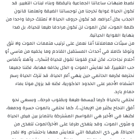
نضبط منبهات ساعاتنا الجماعية باليقظة وبناء لبنات التغيير. قد
تكون الحياة غواية تخرجنا من توجساتنا الضيقة وتعلمنا قانون
الجذب بكل أعراضه. قد تكون حروف الحياة لا تمتلك حرفا واحدا من
كلمة الموت، لكن الموت لن تكون مرادفا طيعا للحياة، بل ضدا
بنهاية الغواية الحياتية.
من سيئات معاملاتنا أننا نعمل على ترتيب متممات الموت ولا نثق
وثوقا كاملا في أحداث المستقبل القادم وما يخفيه من مآسي أو
أحلام نجاحات، لكن لندع قلوبنا تقول للحياة (شكرا… وأهلا بأنفاس
حب التغيير). قد نعايش الموت و الكل يخافه مهابة، لكننا جميعا
نحترمه لكرمه الحاتمي حين ينهي ألم الحياة. قد تترك الحياة رسم
الشفاه الأحمر على الخدود الذكورية، لكنه قد يزول موتا بماء
حمام بارد.
نحتفي بالحياة كرما (ببسمة طيعة وبقلوب فرحة… وبسعي نحو
أفق النجاح بكثير من الإيمان…)، كما نحتفي بالموت حسرة ودمعة،
لكنها في الأخير هي القواسم المشتركة بالتمايز بين فيض الحياة
و مثوى الموت. وقد يتغذى طرفا على الآخر(الموت تتغذى من
الحياة). هي ذي الحقيقة التي نتعايش معها باحتشام، ولا نقدر