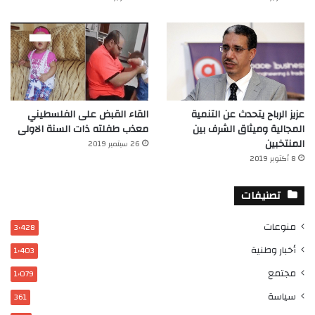
عزيز الرباح يتحدث عن التنمية
القاء القبض على الفلسطيني
المجالية وميثاق الشرف بين
معذب طفلته ذات السنة الاولى
المنتخبين
26 سبتمبر 2019
8 أكتوبر 2019
تصنيفات
منوعات
3٬428
أخبار وطنية
1٬403
مجتمع
1٬079
سياسة
361