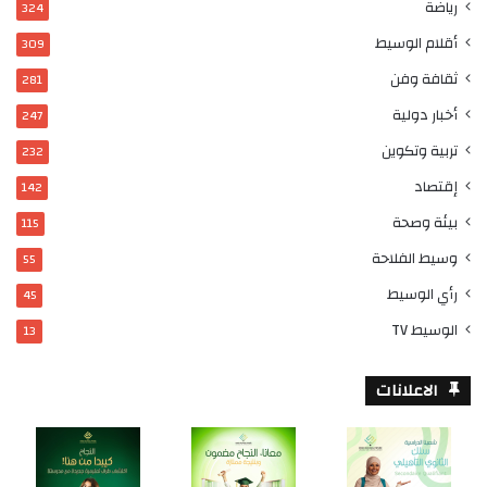
رياضة
324
أقلام الوسيط
309
ثقافة وفن
281
أخبار دولية
247
تربية وتكوين
232
إقتصاد
142
بيئة وصحة
115
وسيط الفلاحة
55
رأي الوسيط
45
الوسيط TV
13
الاعلانات