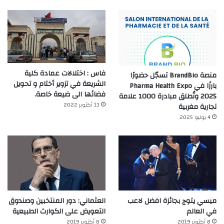
فاس : اختلالات عمادة كلية
منصة BrandBio تسجّل حضورًا
الشريعة في تزوير أختام و تحويل
بارزًا في Pharma Health Expo
فضائها الى ضيعة خاصة.
2025 وتُطلق مبادرة 1000 علامة
13 أكتوبر 2022
تجارية مغربية
4 يوليو 2025
ميسي يتوج بجائزة افضل لاعب
العثماني: دور المنتخبين وصندوق
في العالم‎
التعويض على الكوارث الطبيعية
8 أكتوبر 2019
8 أكتوبر 2019