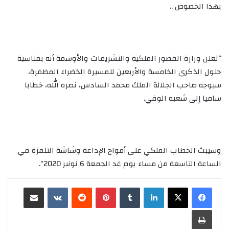
بهذا الخصوص ..
“تعلن وزارة القصور الملكية والتشريفات والأوسمة أنه بمناسبة
حلول الذكرى الخامسة والأربعين للمسيرة الخضراء المظفرة،
سيوجه صاحب الجلالة الملك محمد السادس، نصره الله، خطابا
ساميا إلى شعبه الوفي.
وسيبث الخطاب الملكي على أمواج الإذاعة وشاشة التلفزة في
الساعة التاسعة من مساء يوم غد الجمعة 6 نونبر 2020″.
لينكدإن
‏Tumblr
بينتيريست
‏Reddit
‏VKontakte
مشاركة عبر البريد
طباعة