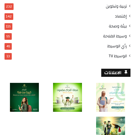
تربية وتكوين
232
إقتصاد
142
بيئة وصحة
115
وسيط الفلاحة
55
رأي الوسيط
45
الوسيط TV
13
الاعلانات