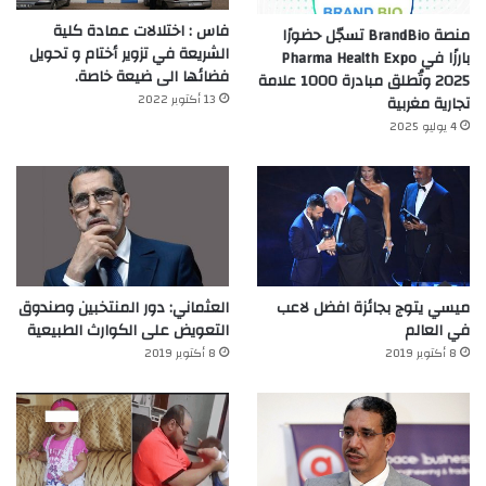
فاس : اختلالات عمادة كلية
منصة BrandBio تسجّل حضورًا
الشريعة في تزوير أختام و تحويل
بارزًا في Pharma Health Expo
فضائها الى ضيعة خاصة.
2025 وتُطلق مبادرة 1000 علامة
13 أكتوبر 2022
تجارية مغربية
4 يوليو 2025
ميسي يتوج بجائزة افضل لاعب
العثماني: دور المنتخبين وصندوق
في العالم‎
التعويض على الكوارث الطبيعية
8 أكتوبر 2019
8 أكتوبر 2019