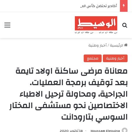
أكادير تحتضن كأس العرش للدراجات بمناسبة الذكرى السابعة والعشرين لعيد العرش المجيد
بحث عن
الق
الرئيسية
/
أخبار وطنية
أخبار وطنية
مجتمع
معاناة مرضى ساكنة اولاد تايمة
بعد توقيف برمجة العمليات.
الجراحية، ومحاولة ترحيل الاطباء
الاختصاصين نحو مستشفى المختار
السوسي بتارودانت
Houssam Elgouina
18 أكتوبر 2020