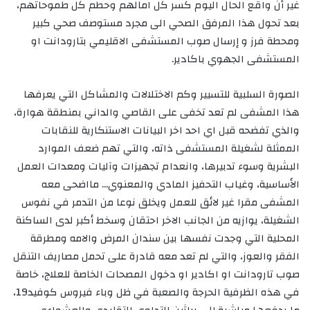
غير أن واقع الحال اليوم كسر كل امالهم وحطم كل طموحاتهم،
بعد تحول هذا المرفق الصحي الى مجرد مستوصف صحي كبير
ومحطة فرز و إرسال صوب المستشفى الاقليمي بتارودانت او
المستشفى الجهوي باكادير.
الصورة السلبية للتسيير وكم الاختلالات والمشاكل التي يعرفها
هذا المشفى لم تعد تخفى على القاصي والداني بمنطقة هوارة،
والذي تفضحه قبل اي احد اخر البيانات الاستنكارية للنقابات
الممثلة لشغيلة المستشفى ذاته، والتي تهم ضعف الموارد
البشرية وسوء تدبيرها، وانعدام تجهيزات وآليات ومعدات العمل
الأساسية، وغياب التحفيز المادي والمعنوي… مااضحى معه
المشفى مقرا غير لائق للعمل ويخلق نوعا من التدمر في نفوس
الشغيلة، يوازيه من الجانب الاخر احتقان وسخط أكبر لدى الساكنة
المحلية التي وجدت نفسها بين سندان المرض والامه ومطرقة
الفقر والعوز، والتي لم تعد معه قادرة على تحمل مصاريف التنقل
صوب تارودانت او اكادير او دخول المصحات الخاصة للعلاج، خاصة
في هذه الظرفية الحرجة والصعبة في ظل وباء فيروس كوفيد19،