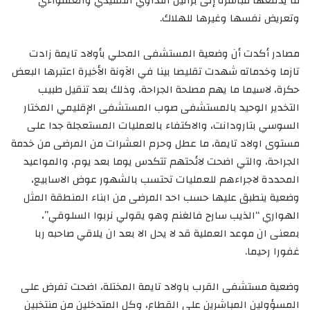
ما يدفعها مباشرة إلى براثين التداوي التقليدي والعشواءي
وتعريض نفسها وغيرها للهلاك.
مصادر أكدت أن وضعية المستشفى المحلي بأولاد تايمة زادت
تازما وخدماته شهدت تقليصا بينا في الآونة الأخيرة اعتبرها البعض
حكرة، لاسيما ما يهم مصلحة الجراحة، وذلك بعد تنقيل طبيب
التخدير الوحيد بالمستشفى صوب المستشفى الإقليمي المختار
السوسي بتارودانت، والاكتفاء بالعمليات المستعجلة جدا على
مستوى اولاد تايمة، ما عطل وحرم العشرات من المرضى من خدمة
الجراحة، والتي اضحت لائحتهم تتكدس يوما بعد يوم، والمواعيد
المحددة لاجراءهم للعمليات تحتسب بالشهور عوض الاسابيع،
وضعية ينطبق عليها حسب احد المرضى من ابناء المنطقة المثل
الهواري “الذيب سارح فالغنم وهو يقولي نربوا السلوقي”،
بمعنى ان موعد العملية قد لا يحل الا بعد ان يلاقي صاحبه ربا
غفورا رحيما.
وضعية مستشفى القرب باولاد تايمة المختلة، اضحت تفرض على
المسؤولين المباشرين على القطاع، وكل المتدخلين من منتخبين