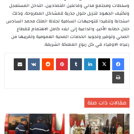
وسلطات ومجتمع مدني وفاعلين اقتصاديين، التدخل المستعجل
وتكثيف الجهود لتنزيل حلول جذرية للمشاكل المطروحة، وذلك
استجابة وتنفيدا للتوجيهات السامية لجلالة الملك محمد السادس
خلال خطابه الأخير، والداعية إلى ايلاء كامل الاهتمام للقطاع
الصحي وتوفير وتجويد الخدمات الصحية العمومية وتقريبها من
رعياه الاوفياء في كل ربوع المملكة الشريفة.
لينكدإن
‏Tumblr
بينتيريست
‏Reddit
‏VKontakte
مشاركة عبر البريد
طباعة
مقالات ذات صلة