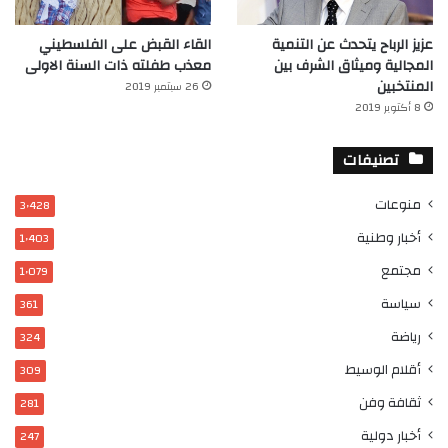
عزيز الرباح يتحدث عن التنمية
القاء القبض على الفلسطيني
المجالية وميثاق الشرف بين
معذب طفلته ذات السنة الاولى
المنتخبين
26 سبتمبر 2019
8 أكتوبر 2019
تصنيفات
منوعات
3٬428
أخبار وطنية
1٬403
مجتمع
1٬079
سياسة
361
رياضة
324
أقلام الوسيط
309
ثقافة وفن
281
أخبار دولية
247