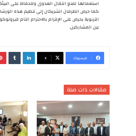
استعمالها لمنع انتقال العدوى وللحفاظ على البيئة.
كما حرص الطرفان الشريكان إلى تنظيم هذه الورشات
التربوية يحرص على الإلتزام بالاحترام التام للبروتو
بين المشاركين.
لينكدإن
‏Tumblr
فيسبوك
X
مقالات ذات صلة