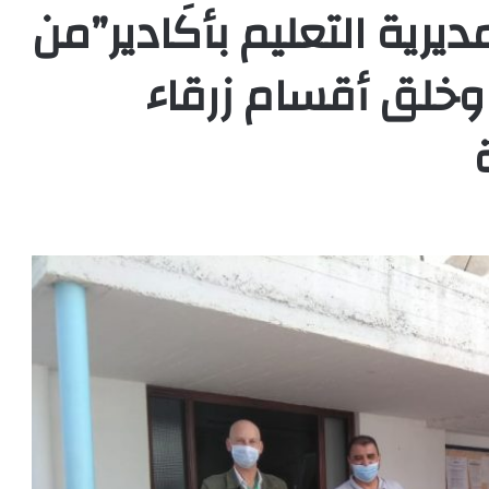
رية التعليم بأكَادير”من
 وخلق أقسام زرقاء