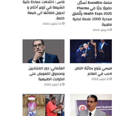
فاس : اختلالات عمادة كلية
منصة BrandBio تسجّل
الشريعة في تزوير أختام و
حضورًا بارزًا في Pharma
تحويل فضائها الى ضيعة
Health Expo 2025 وتُطلق
خاصة.
مبادرة 1000 علامة تجارية
13 أكتوبر 2022
مغربية
4 يوليو 2025
ميسي يتوج بجائزة افضل
العثماني: دور المنتخبين
لاعب في العالم‎
وصندوق التعويض على
الكوارث الطبيعية
8 أكتوبر 2019
8 أكتوبر 2019