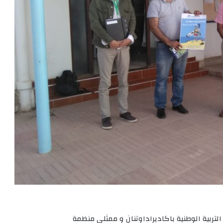
التربية الوطنية باكاديراداوتنان و ممثلي منظمة