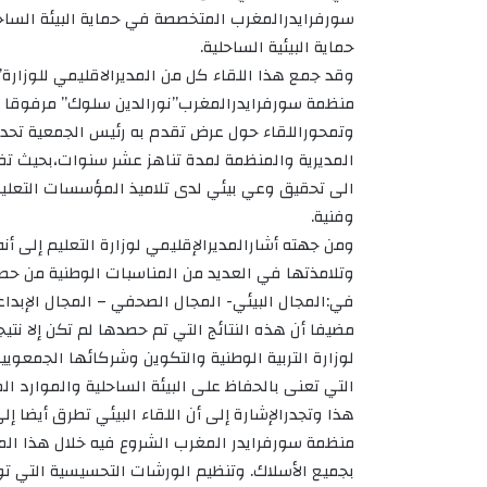
سورفرايدرالمغرب المتخصصة في حماية البيئة الساحلي
حماية البيئية الساحلية.
وقد جمع هذا اللقاء كل من المديرالاقليمي للوزارة
منظمة سورفرايدرالمغرب”نورالدين سلوك” مرفوقا ب
وتمحوراللقاء حول عرض تقدم به رئيس الجمعية تحدث 
المديرية والمنظمة لمدة تناهز عشر سنوات،بحيث تف
الى تحقيق وعي بيئي لدى تلاميذ المؤسسات التعليم
وفنية.
ومن جهته أشارالمديرالإقليمي لوزارة التعليم إلى 
وتلامذتها في العديد من المناسبات الوطنية من ح
في:المجال البيئي- المجال الصحفي – المجال الإبدا
مضيفا أن هذه النتائج التي تم حصدها لم تكن إلا نتي
لوزارة التربية الوطنية والتكوين وشركائها الجمعو
التي تعنى بالحفاظ على البيئة الساحلية والموارد الم
هذا وتجدرالإشارة إلى أن اللقاء البيئي تطرق أيضا إل
منظمة سورفرايدر المغرب الشروع فيه خلال هذا ال
بجميع الأسلاك. وتنظيم الورشات التحسيسية التي توج