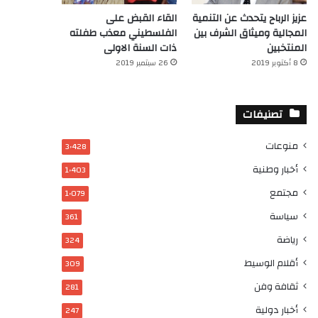
عزيز الرباح يتحدث عن التنمية
القاء القبض على
المجالية وميثاق الشرف بين
الفلسطيني معذب طفلته
المنتخبين
ذات السنة الاولى
8 أكتوبر 2019
26 سبتمبر 2019
تصنيفات
منوعات
3٬428
أخبار وطنية
1٬403
مجتمع
1٬079
سياسة
361
رياضة
324
أقلام الوسيط
309
ثقافة وفن
281
أخبار دولية
247