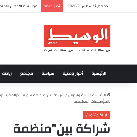
الجمعة, أغسطس 7 2026
أكادير تحتضن كأس العر
أخبار عاجلة
الرئيسية
أخبار وطنية
سياسة
مجتمع
رياضة
الرئيسية
/
تربية وتكوين
/
شراكة بين”منظمة سورفرايدرالمغرب”و”مدي
بالمؤسسات التعليمية
تربية وتكوين
شراكة بين”منظمة