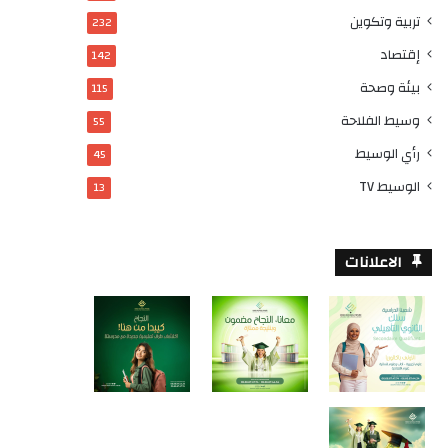
تربية وتكوين
232
إقتصاد
142
بيئة وصحة
115
وسيط الفلاحة
55
رأي الوسيط
45
الوسيط TV
13
الاعلانات