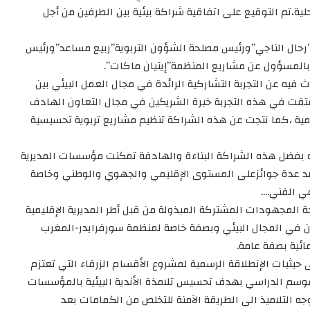
ة،تم التوقيع على اتفاقية شراكة بيئية بين الطرفين من أجل
”رحال الناجي”ورئيس مصلحة الشؤون التربوية”ربيع مساعد”ورئيس
المسؤول عن مشاريع المنظمة”إيتيان ماكات”.
فيه عن التجربة التشاركية الرائدة في مجال العمل البيئي بين
تقت في هذه التجربة خبرة الشريكين في مجال التعاون الهادف
ية ،كما نتجت عن هذه الشراكة تنظيم مشاريع تربوية تحسيسية
أنه بفضل هذه الشراكة البناءة والهادفة تمكنت مؤسسات المديرية
صد عدة جوائزعلى المستوى الإقليمي والجهوي والوطني وخاصة
عي الفني….
جة المجهودات المشتركة المبذولة من قبل أطر المديرية الإقليمية
يين في المجال البيئي وبصفة خاصة لمنظمة سورفرايدر-المغرب
ائية بصفة عامة.
ى حيثيات الإنطلاقة الرسمية لمشروع الأقسام الزرقاء التي تعتزم
موسم الدراسي بهدف تحسيس تلامذة الأندية البيئية بالمؤسسات
ه التلاميذ الى الطريقة الآمنة للتخلص من الكمامات بعد