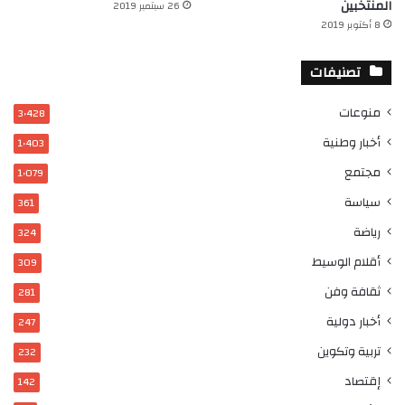
المنتخبين
26 سبتمبر 2019
8 أكتوبر 2019
تصنيفات
منوعات
3٬428
أخبار وطنية
1٬403
مجتمع
1٬079
سياسة
361
رياضة
324
أقلام الوسيط
309
ثقافة وفن
281
أخبار دولية
247
تربية وتكوين
232
إقتصاد
142