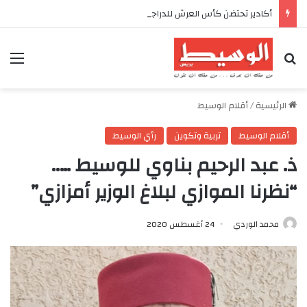
أكادير تحتضن كأس العرش للدراجات بمناسبة الذكرى السابعة والعشرين لعيد العرش المجيد
بحث عن
الق
الرئيسية
/
أقلام الوسيط
أقلام الوسيط
تربية وتكوين
رأي الوسيط
ذ. عبد الرحيم بناوي للوسيط …..
“نظرنا الموازي لبلاغ الوزير أمزازي”
محمد الوردي
24 أغسطس 2020