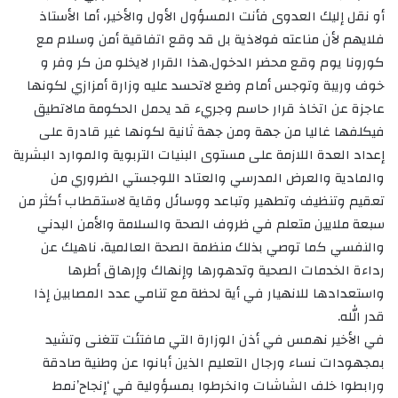
أو نقل إليك العدوى فأنت المسؤول الأول والأخير، أما الأستاذ
فلايهم لأن مناعته فولاذية بل قد وقع اتفاقية أمن وسلام مع
كورونا يوم وقع محضر الدخول.هذا القرار لايخلو من كر وفر و
خوف وريبة وتوجس أمام وضع لاتحسد عليه وزارة أمزازي لكونها
عاجزة عن اتخاذ قرار حاسم وجريء قد يحمل الحكومة مالاتطيق
فيكلفها غاليا من جهة ومن جهة ثانية لكونها غير قادرة على
إعداد العدة اللازمة على مستوى البنيات التربوية والموارد البشرية
والمادية والعرض المدرسي والعتاد اللوجستي الضروري من
تعقيم وتنظيف وتطهير وتباعد ووسائل وقاية لاستقطاب أكثر من
سبعة ملايين متعلم في ظروف الصحة والسلامة والأمن البدني
والنفسي كما توصي بذلك منظمة الصحة العالمية، ناهيك عن
رداءة الخدمات الصحية وتدهورها وإنهاك وإرهاق أطرها
واستعدادها للانهيار في أية لحظة مع تنامي عدد المصابين إذا
قدر الله.
في الأخير نهمس في أذن الوزارة التي مافتئت تتغنى وتشيد
بمجهودات نساء ورجال التعليم الذين أبانوا عن وطنية صادقة
ورابطوا خلف الشاشات وانخرطوا بمسؤولية في ‘إنجاح’نمط