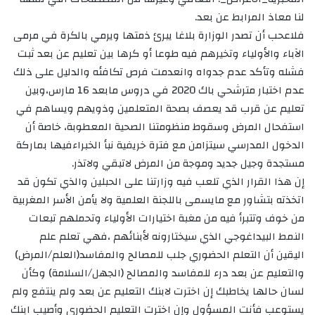
لنا معاذ المرابط عن بعد.
فلاعحب أن تصدر الوزارة بلاغا يبرئ ذمتها ويرمي بالكرة في مرمى
الآباء والأولياء وتخيرهم فيه طوعا أو كرها بين تعليم عن بعد ثبت
فشله وتأكد عدم جدواه وانعدمت فرص تكافئه والدليل على ذلك
عدم اختبار مترشحي باك 2020 في دروس مابعد 16 مارس،وبين
تعليم عن قرب قد يعصف بصحة المتعلمين وذويهم ويساهم في
استفحال المرض وسقوط منظومتنا الصحية المعطوبة، خاصة أن
الدخول المدرسي سيتزامن مع فترة خريفية نبأ الخبراءفيها بماركة
مستجدة وجيل جديد وموجة من المرض لاتبقي ولاتذر.
إن هذا القرار الذي تلعب فيه وزارتنا على الحبلين والذي تكون قد
اتخذته بتشاور مع مايسمى باللجنة العلمية ولا يأمن الأسر المغربية
من خوف وتتبرأ فيه من مغبة اختيارات الأولياء وتحملهم تبعات
النمط البيداغوجي الذي سيختارونه لأبنائهم ،فهي تعلم علم
اليقين أن التعلم الحضوري جلب للمصالح والمفاسد(العلم/المرض)
والتعليم عن بعد درء للمفاسد والمصالح (الجهل/السلامة) وكأن
لسان حالها يخاطبك إن اخترت لابنك التعليم عن بعد ولم ينتفع ولم
يستوعب فأنت المسؤول وإن اخترت التعليم الحضوري وأصيب ابنك