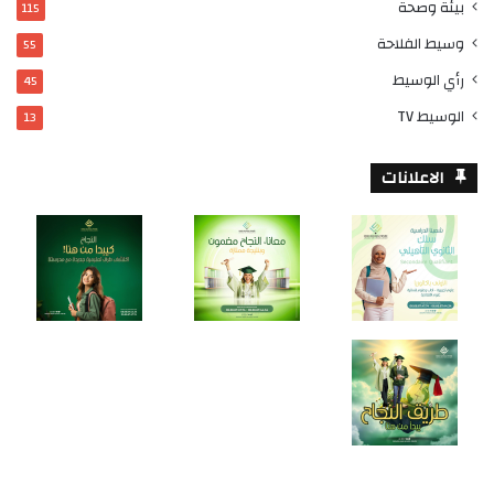
بيئة وصحة
115
وسيط الفلاحة
55
رأي الوسيط
45
الوسيط TV
13
الاعلانات