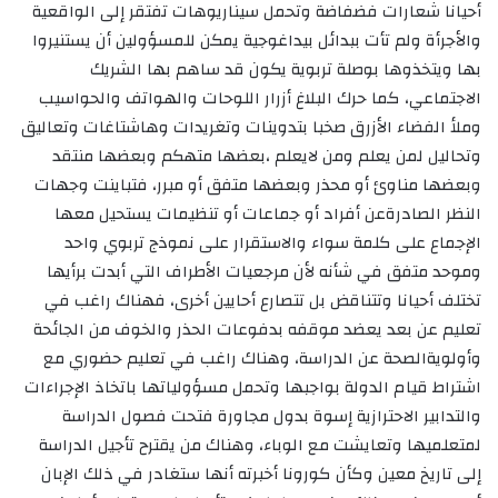
أحيانا شعارات فضفاضة وتحمل سيناريوهات تفتقر إلى الواقعية
والأجرأة ولم تأت ببدائل بيداغوجية يمكن للمسؤولين أن يستنيروا
بها ويتخذوها بوصلة تربوية يكون قد ساهم بها الشريك
الاجتماعي، كما حرك البلاغ أزرار اللوحات والهواتف والحواسيب
وملأ الفضاء الأزرق صخبا بتدوينات وتغريدات وهاشتاغات وتعاليق
وتحاليل لمن يعلم ومن لايعلم ،بعضها متهكم وبعضها منتقد
وبعضها مناوئ أو محذر وبعضها متفق أو مبرر، فتباينت وجهات
النظر الصادرةعن أفراد أو جماعات أو تنظيمات يستحيل معها
الإجماع على كلمة سواء والاستقرار على نموذج تربوي واحد
وموحد متفق في شأنه لأن مرجعيات الأطراف التي أبدت برأيها
تختلف أحيانا وتتناقض بل تتصارع أحايين أخرى، فهناك راغب في
تعليم عن بعد يعضد موقفه بدفوعات الحذر والخوف من الجائحة
وأولويةالصحة عن الدراسة، وهناك راغب في تعليم حضوري مع
اشتراط قيام الدولة بواجبها وتحمل مسؤولياتها باتخاذ الإجراءات
والتدابير الاحترازية إسوة بدول مجاورة فتحت فصول الدراسة
لمتعلميها وتعايشت مع الوباء، وهناك من يقترح تأجيل الدراسة
إلى تاريخ معين وكأن كورونا أخبرته أنها ستغادر في ذلك الإبان