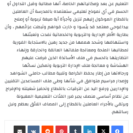
التعليم عن بعد بإمكانياتهم الخاصة، أنها مطالبة وقبل التداول أو
الحسم في أي نموذج تعليمي ستعتمده بالمدرسة أن العاملين
بالقطاع الموكول إليهم تنزيل وأجرأة أية صيغة تربوية أو إصلاح
بيداغوجي معتمد قد يئسوا و خارت قواهم وثبطت عزائمهم ، وأن
بطارية الأطر الإدارية والتربوية والخدماتية نفدت وتعبئتها
واستنهاضها وشحد هممها من جديد رهين بالاستجابة الفورية
لمطالبها الملحة ومعالجة ملفاتها العالقة والحارقة وإنهاء
انتظاريتها بالحسم في ملف الأساتذة الذين فرضت عليهم
الهشاشة و معالجة ملف الإدارة التربوية وتمكين نسائها
ورجالاتها من إطار يحفظ الكرامة وتلبية مطالب حاملي الشواهد
وإصدار مراسيم متوافق في شأنها وطي ملف المساعدين التقنيين
والإداريين ورفع اليد عن الترقيات بالقطاع وتحفيز شغيلته والإفراج
عن نظام أساسي منصف يجبر ضرر الفئات التعليمية المغبونة
ويرتقي بالأجراء العاملين بالقطاع إلى المصاف اللائق بعظم ونبل
رسالتهم.
لينكدإن
‏Tumblr
بينتيريست
‏Reddit
‏VKontakte
مشاركة عبر البريد