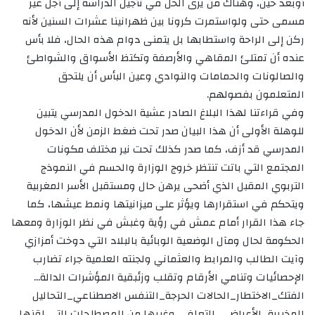
أوبعد حين، وهناك من يرى الحل في تأجيل الدراسة إلى أجل غير
مسمى حتى ولواستمرت كرونا بين ظهرانينا عشرات السنين لأنه
ركن إلى الراحة واستطابها بل يتمنى دوام هذه الحال، فلا بأس
عنده أن تمتلئ المقاهي والأرصفة وتكتظ الأسواق والشواطئ
والصالونات والحمامات والنوادي وعين البأس أن يلتحق
المتعلمون بفصولهم.
وفي قراءتنا لهذا البلاغ الصادر عشية الدخول المدرسي يتبين
للوهلة الأولى أن هذا البيان صدر تحت ضغط الزمن لأن الدخول
المدرسي قد أزف، كما صدر كذلك تحت نير مختلف مكونات
المجتمع التي باتت تنتظر خروج الوزارة والحسم في النموذج
التربوي المقبل الذي أضحى يرهن حال ومستقبل الأسر المغربية
ويتحكم في استقرارها ويؤثر على ميزانيتها ونمط عيشها، كما
جاء هذا القرار أمام عمش في رؤية وغبش في نظر الوزارة ومعها
الحكومة لحال ومآل الوضعية الوبائية بالبلاد التي دوخت أمزازي
وآيت الطالب والمرابط والعثماني ولجنته العلمية جراء تضارب
الإحصائيات وتنامي الأرقام وتقلب وزئبقية المؤشرات الدالة…
الفتك_الاختطار_الحالات الحرجة_التنفس الاصطناعي_التحاليل
المخبرية_الأعراض_. التعافي وغيرها من المصطلحات التي لقنها