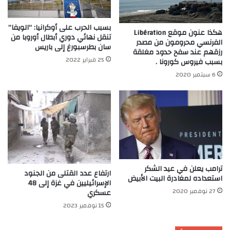
بسبب الحرب على أوكرانيا: “الويفا”
هكذا عنون موقع Libération
تنقل نهائي دوري أبطال أوروبا من
الفرنسي محرومون من مصدر
سان بطرسبورغ إلى باريس
رزقهم عند سفح حدود مغلقة
25 فبراير 2022
بسبب فيروس كورونا .
6 سبتمبر 2020
ترامب يعلن في عيد الشكر
ارتفاع عدد القتلى من الجنود
استعداده لمغادرة البيت الأبيض
الإسرائيليين في غزة إلى 48
27 نوفمبر 2020
عسكري
15 نوفمبر 2023