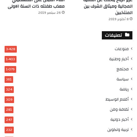
المجالية وميثاق الشرف بين
معذب طفلته ذات السنة الاولى
المنتخبين
26 سبتمبر 2019
8 أكتوبر 2019
تصنيفات
منوعات
3٬428
أخبار وطنية
1٬403
مجتمع
1٬079
سياسة
361
رياضة
324
أقلام الوسيط
309
ثقافة وفن
281
أخبار دولية
247
تربية وتكوين
232