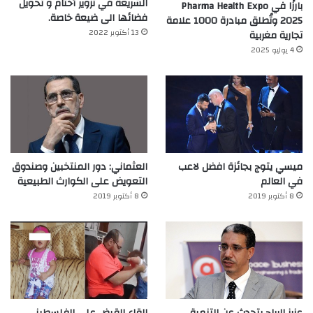
الشريعة في تزوير أختام و تحويل
بارزًا في Pharma Health Expo
فضائها الى ضيعة خاصة.
2025 وتُطلق مبادرة 1000 علامة
13 أكتوبر 2022
تجارية مغربية
4 يوليو 2025
ميسي يتوج بجائزة افضل لاعب
العثماني: دور المنتخبين وصندوق
في العالم‎
التعويض على الكوارث الطبيعية
8 أكتوبر 2019
8 أكتوبر 2019
عزيز الرباح يتحدث عن التنمية
القاء القبض على الفلسطيني