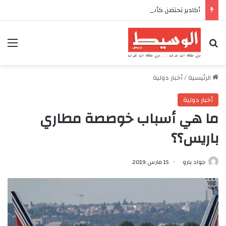
أكادير تحتضن كأس العرش للدراجات بمناسبة الذكرى السابعة والعشرين لعيد العرش المجيد
بحث عن
الق
الرئيسية
/
أخبار دولية
أخبار دولية
ما هي أسباب خوصصة مطاري
باريس؟؟
جواد بارو
15 مارس 2019