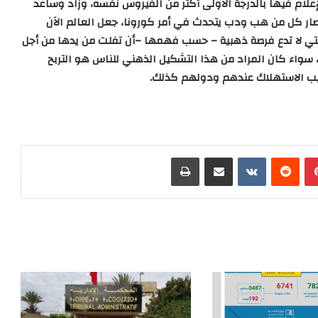
لام فيها بالدرجة الأولى أكثر من الفيروس نفسه، وزاد وساعد
ار كل من هب ودب يتحدث في أمر كورونا، جعل العالم الآن
ي لا تدع فرصة ذهبية – حسب فهمها –أن تفلت من يدها من أجل
 سواء كان المراد من هذا التشكيل الذهني للناس هو التربح
ليب الاستهلاك عندهم ودولهم كذلك
.
بينتيريست
‏Reddit
‏VKontakte
مشاركة عبر البريد
طباعة