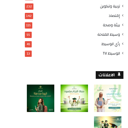
تربية وتكوين
232
إقتصاد
142
بيئة وصحة
115
وسيط الفلاحة
55
رأي الوسيط
45
الوسيط TV
13
الاعلانات