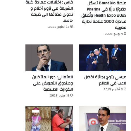
فاس : اختلالات عمادة كلية
منصة BrandBio تسجّل
الشريعة في تزوير أختام و
حضورًا بارزًا في Pharma
تحويل فضائها الى ضيعة
Health Expo 2025 وتُطلق
خاصة.
مبادرة 1000 علامة تجارية
13 أكتوبر 2022
مغربية
4 يوليو 2025
ميسي يتوج بجائزة افضل
العثماني: دور المنتخبين
لاعب في العالم‎
وصندوق التعويض على
الكوارث الطبيعية
8 أكتوبر 2019
8 أكتوبر 2019