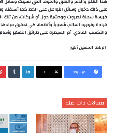
هذا الهلع والذعر والقلق والخوف الذي تسببت وسائل الإع
على ذلك دخول وسائل التواصل على الخط كما أسلفنا، وص
فريسة سهلة لجبروت ووحشية دول أو شركات، من تلك الت
قيادة وتوجيه العالم، شعوباً وأنظمة، كي تحقيق مرادها،
والتكسب المادي، أم السيطرة على طرائق التفكير وأسا
الرباط: الحسين أبليح
لينكدإن
‏Tumblr
فيسبوك
X
مقالات ذات صلة