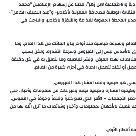
دية والاجتماعية لابن زهر”، فضلا عن إسهام الإعلاميين “محمد
نقابة الوطنية للصحافة المغربية بأكادير- و”عبد اللطيف الكامل”-
دير المحطة الجهوية للاذاعة والتلفزة باكادير، والباحث في
لم وبسرعة قياسية منذ أواخر يناير الفائت من هذا العام، وما
عزى بالأساس ليس إلى الفيروس وسرعة انتشاره، ولكن بسبب
المتابعات لهذا المرض، ونشر تفاصيله وما يتعلق به في كل دقيقة
طل أو تكاد تتعطل الحياة في أجزاء كبيرة من العالم.
ئيسي هو كيفية وقف انتشار هذا الفيروس
.
كيفية انتشاره وكيفية تجنبه وغير ذلك من معلومات وأخبار، حتى
ر التجمعات – الأمر الذي صنع ذعراً وقلقاً وخوفاً في النفوس،
، لتعيث بالأذهان بمعلومات وأخبار وشائعات ما أنزل الله بها من
ة أقطار الأرض
.