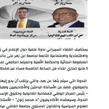
يستضيف الفضاء السيبراني ندوة علمية حول الإعلام في ز
والاقتصادية والاجتماعية التابعة لجامعة ابن زهر على جا
المنظومة الجنائية والحكامة الأمنية والمرصد الجامعي لم
5 مايو الجاري ابتداء من الساعة الخامسة مساء عبر صفحة الدكتور أحمد قيلش (
الندوة التي سيتم بثها عن بعد، والتي يرتقب أن يحج إليها 
بالموضوع، فضلا عن الأساتذة الباحثين والأكاديميين وطلب
– رئيس المركز الوطني للمصاحبة القانونية وحقوق الإنسا
الندوة، وسيعضده الأكاديميون “د. محمد زنون” – الأستاذ ا
العلوم السياسية والقانون الدستوي بجامعة القاضي عيا