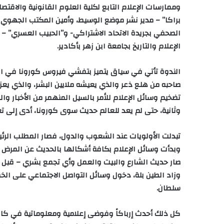
وممارسات الإعلام التابع لكلية العلوم القانونية والاقتصا
براكا” – مدير نشر موضع الوسيط، وأمين المكتب الجهوي لل
الصحفي بجريدة الاتحاد الاشتراكي- و”الحبيب العسري” – م
الإعلام والتاريخ بجامعة ابن زهر بأكادير.
الندوة تأتي في سياق يتميز بتفشي فيروس كورونا في العا
صاحبه من هلع ذعر والذي يعيشه ملايين البشر، والذي ي
تضخيم وسائل الإعلام للأمر بالسيل المنهمر من الأخبار و
وثانية، حتى لم يعد للعالم حديث سوى كورونا، أدى إلى تع
تبدلت الأولويات عند الشعوب والدول، فصار المطلب الر
وبدأت وسائل الإعلام بكافة أشكالها بالحديث عن المرض و
صار حديث الشارع والبيت والعمل وأي تجمع بشري – قبل حظ
وزاد الطين بلة، دخول وسائل التواصل الاجتماعي على الخط
سلطان.
كل ذلك أحدث إرباكاً وفوضى إعلامية ومعلوماتية في كاف