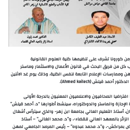
من كورونا تشرف على تنظيمها كلية العلوم القانونية
نب كل من فريق البحث في قانون الأعمال والاستثمار وماستر
هن وممارسات الإعلام التابعة لنفس الكلية، وذلك يوم غد الاثنين
).
Ahmed kailech
افتراضيا الصحافيون والاعلاميون المعنيون بالدرجة الأولى
ة الإجازة والماستر والدوكتوراه، سينشط أطوارها “د. أحمد قيلش”
ن، أستاذ التعليم العالي بجامعة ابن زهر- والذي سيترأس أشغال
لزائر بالمعهد العالي للقضاء-، و”د. محمد الغالي” – أستاذ
ض بمراكش-، و”د. محمد عبدوه” – رئيس المرصد الجامعي لمهن