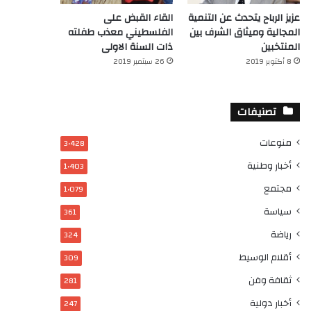
عزيز الرباح يتحدث عن التنمية
القاء القبض على
المجالية وميثاق الشرف بين
الفلسطيني معذب طفلته
المنتخبين
ذات السنة الاولى
8 أكتوبر 2019
26 سبتمبر 2019
تصنيفات
منوعات
3٬428
أخبار وطنية
1٬403
مجتمع
1٬079
سياسة
361
رياضة
324
أقلام الوسيط
309
ثقافة وفن
281
أخبار دولية
247