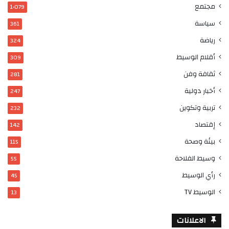
مجتمع
1٬079
سياسة
361
رياضة
324
أقلام الوسيط
309
ثقافة وفن
281
أخبار دولية
247
تربية وتكوين
232
إقتصاد
142
بيئة وصحة
115
وسيط الفلاحة
55
رأي الوسيط
45
الوسيط TV
13
الاعلانات