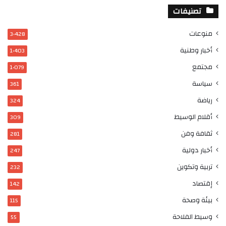
تصنيفات
منوعات
3٬428
أخبار وطنية
1٬403
مجتمع
1٬079
سياسة
361
رياضة
324
أقلام الوسيط
309
ثقافة وفن
281
أخبار دولية
247
تربية وتكوين
232
إقتصاد
142
بيئة وصحة
115
وسيط الفلاحة
55