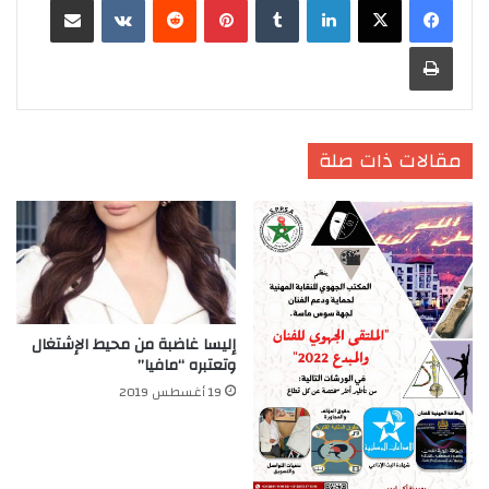
طباعة
مقالات ذات صلة
إليسا غاضبة من محيط الإشتغال
وتعتبره “مافيا”
19 أغسطس 2019