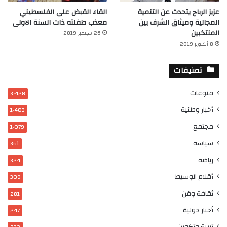
عزيز الرباح يتحدث عن التنمية
القاء القبض على الفلسطيني
المجالية وميثاق الشرف بين
معذب طفلته ذات السنة الاولى
المنتخبين
26 سبتمبر 2019
8 أكتوبر 2019
تصنيفات
منوعات
3٬428
أخبار وطنية
1٬403
مجتمع
1٬079
سياسة
361
رياضة
324
أقلام الوسيط
309
ثقافة وفن
281
أخبار دولية
247
تربية وتكوين