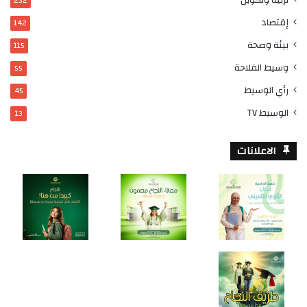
232
إقتصاد
142
بيئة وصحة
115
وسيط الفلاحة
55
رأي الوسيط
45
الوسيط TV
13
الاعلانات