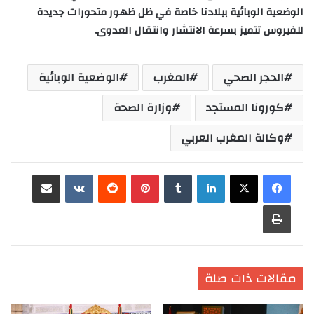
الوضعية الوبائية ببلادنا خاصة في ظل ظهور متحورات جديدة
للفيروس تتميز بسرعة الانتشار وانتقال العدوى.
الحجر الصحي
المغرب
الوضعية الوبائية
كورونا المستجد
وزارة الصحة
وكالة المغرب العربي
لينكدإن
‏Tumblr
بينتيريست
‏Reddit
‏VKontakte
مشاركة عبر البريد
طباعة
مقالات ذات صلة