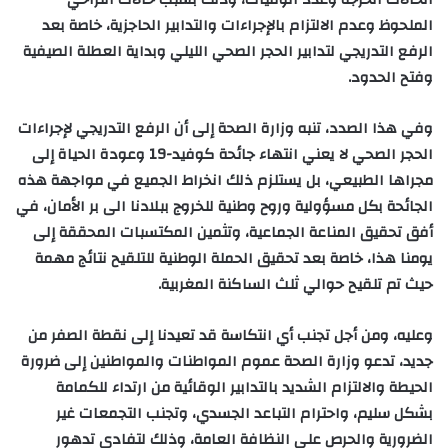
الملحوظ وعدم الالتزام بالإجراءات والتدابير الحاجزية، خاصة بعد
الرفع التدريجي لتدابير الحجر الصحي الليلي وبداية العطلة الصيفية
وفتح الحدود.
وفي هذا الصدد، تنبه وزارة الصحة إلى أن الرفع التدريجي لإجراءات
الحجر الصحي لا يعني انتهاء جائحة كوفيد-19 وعودة الحياة إلى
مجراها الطبيعي، بل يستلزم ذلك انخراط الجميع في مواجهة هذه
الجائحة بكل مسؤولية وروح وطنية للخروج ببلادنا الى بر الأمان، في
أفق تحقيق المناعة الجماعية، وتثمين المكتسبات المحققة إلى
يومنا هذا، خاصة بعد تحقيق الحملة الوطنية للتلقيح نتائج مهمة
حيث تم تلقيح حوالي ثلث الساكنة المغربية.
وعليه، ومن أجل تجنب أي انتكاسة قد تعيدنا إلى نقطة الصفر من
جديد، تدعو وزارة الصحة عموم المواطنات والمواطنين إلى ضرورة
الحيطة والالتزام الشديد بالتدابير الوقائية من ارتداء للكمامة
بشكل سليم
، واحترام التباعد الجسدي،
وتجنب التجمعات غير
الضرورية والحرص على النظافة العامة، وذلك لتفادي تدهور