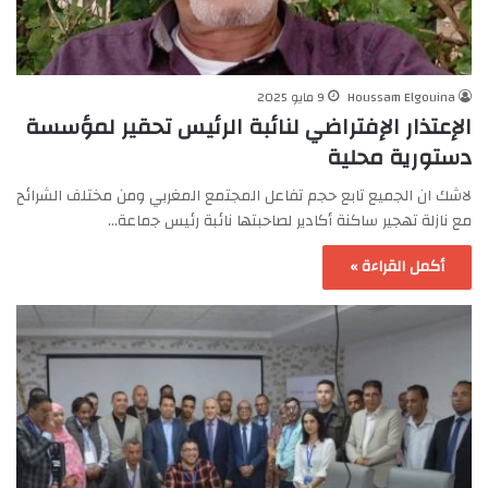
Houssam Elgouina
9 مايو 2025
الإعتذار الإفتراضي لنائبة الرئيس تحقير لمؤسسة
دستورية محلية
لاشك ان الجميع تابع حجم تفاعل المجتمع المغربي ومن مختلف الشرائح
مع نازلة تهجير ساكنة أكادير لصاحبتها نائبة رئيس جماعة…
أكمل القراءة »