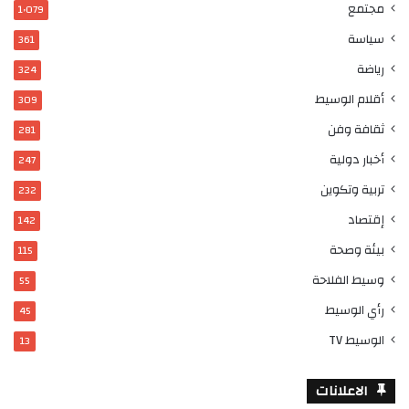
مجتمع
1٬079
سياسة
361
رياضة
324
أقلام الوسيط
309
ثقافة وفن
281
أخبار دولية
247
تربية وتكوين
232
إقتصاد
142
بيئة وصحة
115
وسيط الفلاحة
55
رأي الوسيط
45
الوسيط TV
13
الاعلانات