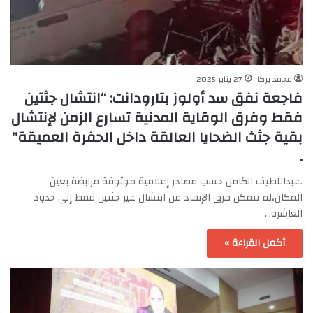
محمد بركا
27 يناير 2025
فاجعة نفق سد أولوز بتارودانت: “انتشال جثتين
فقط وفرق الوقاية المدنية تسارع الزمن لإنتشال
بقية جثث الضحايا العالقة داخل الحفرة العميقة”
.
.عبداللطيف الكامل حسب مصادر إعلامية موثوقة مرابضة بعين
المكان،لم تتمكن فرق الإنقاذ من انتشال غير جثتين فقط إلى حدود
العاشرة…
أكمل القراءة »