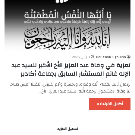
Houssam Elgouina
9 يناير 2025
تعزية في وفاة عبد العزيز الأخ الأكبر للسيد عبد
الإله غانم المستشار السابق بجماعة أكادير
بإيمان ثابت بقضاء الله وقدره، وبحسرة وألم كبيرين، تلقينا أمس صباحا
نبأ وفاة المشمول برحمة الله السيد عبد العزيز، الأخ…
أكمل القراءة »
تحميل المزيد