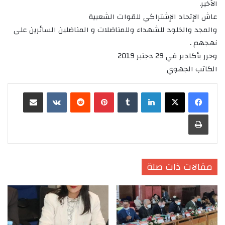
الأخير.
عاش الإتحاد الإشتراكي للقوات الشعبية
والمجد والخلود للشهداء وللمناضلات و المناضلين السائرين على
نهجهم .
وحرر بأكادير في 29 دجنبر 2019
الكاتب الجهوي
لينكدإن
‏Tumblr
بينتيريست
‏Reddit
‏VKontakte
مشاركة عبر البريد
طباعة
مقالات ذات صلة