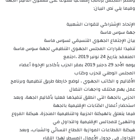
وسطر المجلس برنامجا إشعاعيا متنوعا على مستوى أقاليم الجهة
وفيما يلي نص البيان:
الإتحاد الإشتراكي للقوات الشعبية
جهة سوس ماسة
بيان الإجتماع الجهوي التنسيقي لسوس ماسة
تنفيذا لقرارات المجلس الجهوي التنظيمي لجهة سوس ماسة
المنعقد بتاريخ 24 نونبر 2019 ،اجتمع
يومه الأحد 29 دجنبر 2019 بمقر الحزب بأكادير الإخوة أعضاء
المجلس الوطني للحزب وكتاب
الأقاليم و الكاتب الجهوي ، لوضع خارطة طريق تنظيمية وبرنامج
عمل يهم مختلف واجهات النضال
الحزبي بالجهة التي انطلق تنفيذها فعليا بأقاليم الجهة، وبعد
استحضار أعمال الكتابات الإقليمية بالجهة
فيما يتعلق بالهيكلة الحزبية والتنظيمية المنجزة، هيكلة الفروع
والتهيئ للمجالس الإقليمية والتداول في
هيكلة القطاعات الموازية القطاع النسائي والشباب، وبعد
التداول في جدول الأعمال المسطر لهذا اللقاء