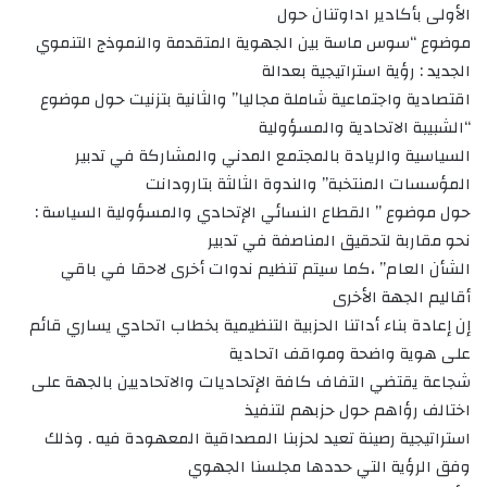
الأولى بأكادير اداوتنان حول
موضوع “سوس ماسة بين الجهوية المتقدمة والنموذج التنموي
الجديد : رؤية استراتيجية بعدالة
اقتصادية واجتماعية شاملة مجاليا” والثانية بتزنيت حول موضوع
“الشبيبة الاتحادية والمسؤولية
السياسية والريادة بالمجتمع المدني والمشاركة في تدبير
المؤسسات المنتخبة” والندوة الثالثة بتارودانت
حول موضوع ” القطاع النسائي الإتحادي والمسؤولية السياسة :
نحو مقاربة لتحقيق المناصفة في تدبير
الشأن العام” ،كما سيتم تنظيم ندوات أخرى لاحقا في باقي
أقاليم الجهة الأخرى
إن إعادة بناء أداتنا الحزبية التنظيمية بخطاب اتحادي يساري قائم
على هوية واضحة ومواقف اتحادية
شجاعة يقتضي التفاف كافة الإتحاديات والاتحاديين بالجهة على
اختالف رؤاهم حول حزبهم لتنفيذ
استراتيجية رصينة تعيد لحزبنا المصداقية المعهودة فيه . وذلك
وفق الرؤية التي حددها مجلسنا الجهوي