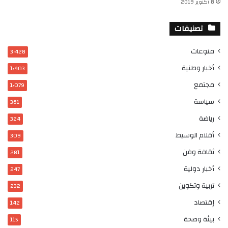
8 أكتوبر 2019
تصنيفات
منوعات
3٬428
أخبار وطنية
1٬403
مجتمع
1٬079
سياسة
361
رياضة
324
أقلام الوسيط
309
ثقافة وفن
281
أخبار دولية
247
تربية وتكوين
232
إقتصاد
142
بيئة وصحة
115