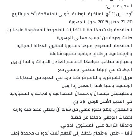
نسجل ما يلي:
أولا – إن نتائج المناظرة الوطنية الأولى المنعقدة بأكادير بتاريخ
20-21 دجنبر 2019 ،حول الجهوية
المتقدمة جاءت مخالفة للانتظارات الطموحة المعقودة عليها بل
كانت بعيدة عن تجسيد معاني الجهوية
المتقدمة المنصوص عليها دستوريا لتحقيق العدالة المجالية
والإجتماعية، وإطلاق دينامية تنموية شاملة
ومتوازنة قطاعيا قوامها التقاسم العادل للثروات والتوازن بين
الجهات في ارتباط منطقي وعملي مع
تنزيل اللامركزية واللاتمركز كما ورد في العديد من الخطابات
الرسمية، باعتبارهما رافعتين إداريتين
وتنظيميتين تجسدان وتحققان المصداقية والنجاعة والمسؤولية
في التدبير الأمثل للزمن الإداري
والتنموي. وهو تصور عملي من شأنه أن يعطي مصداقية وازنة
لخطابنا الوطني دفاعا عن قضية
وحدتنا الترابية على المستوى الدولي.
ثانيا – خلص الإجتماع كذلك إلى تنظيم ثلاث ندوا ت محددة زمنيا: