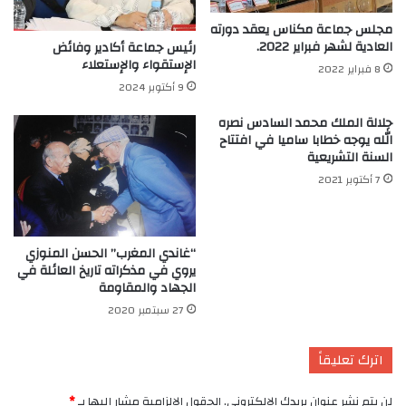
مجلس جماعة مكناس يعقد دورته
العادية لشهر فبراير 2022.
رئيس جماعة أكادير وفائض
الإستقواء والإستعلاء
8 فبراير 2022
9 أكتوبر 2024
جلالة الملك محمد السادس نصره
الله يوجه خطابا ساميا في افتتاح
السنة التشريعية
7 أكتوبر 2021
“غاندي المغرب” الحسن المنوزي
يروي في مذكراته تاريخ العائلة في
الجهاد والمقاومة
27 سبتمبر 2020
اترك تعليقاً
لن يتم نشر عنوان بريدك الإلكتروني.
الحقول الإلزامية مشار إليها بـ
*