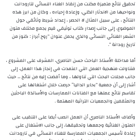
تحقيق نتائج متميزة مكنت من إنقاذ الغناء النسائي لتارودانت
ونواحيها من الاندثار الكلي، وإعادة إحياءه ، وكان من ابرز هذه
النتائج ، على سبيل المثال لا الحصر ، إعداد شريط وثائقي حول
الموضوع، إلى جانب إصدار كتاب توثيقي قيم يجمع مختلف متون
الشعر الغنائي النسائي والذي يحمل عنوان “روح أبراز : كنوز من
تاريخ رودانة “.
أما مداخلة الأستاذ الباحث حسن الناصري، المشرف على المشروع ،
فتناولت منهجية العمل التي اعتمدت في إنجاز هذا العمل، إلى
جانب مجلات البحث التي تناولها ، وما أفضت إليه من نتائج … حيث
أشار إلى أن جمعية “بحاير الداليا” حرصت خلال اشتغالها على
تقاسم نتائج عملها مع الفنانات الممارسات والأساتذة الباحثين
والمثقفين والجمعيات التراثية المهتمة .
وأضاف الأستاذ الناصري أن العمل انصب أيضا على التنقيب على
المتون الغنائية وجمعها وتحقيقها، إلى جانب الاشتغال على
إعادة تأسيس الجمعيات الممارسة للغناء النسائي في تارودانت