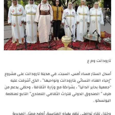
تارودانت وم ع
أسدل الستار مساء أمس، السبت، في مدينة تارودانت على مشروع
“إحياء الغناء النسائي بتارودانت ونواحيها” ، الذي أشرفت عليه
“جمعية بحاير الداليا” ، بشراكة مع وزارة الثقافة ، وحظي بدعم من
طرف ” الصندوق الدولي للتراث الثقافي اللامادي” التابع لمنظمة
اليونسكو .
وخلال لقاء تواصلي نظم بهذه المناسبة، أوضح ممثل المديرية