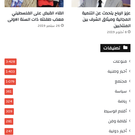
عزيز الرباح يتحدث عن التنمية
القاء القبض على الفلسطيني
المجالية وميثاق الشرف بين
معذب طفلته ذات السنة الاولى
المنتخبين
26 سبتمبر 2019
8 أكتوبر 2019
تصنيفات
منوعات
3٬428
أخبار وطنية
1٬403
مجتمع
1٬079
سياسة
361
رياضة
324
أقلام الوسيط
309
ثقافة وفن
281
أخبار دولية
247