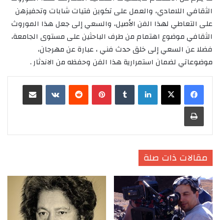
الثقافي اللامادي، والعمل على تكوين فتيات شابات وتحفيزهن
على التعاطي لهذا الفن الأصيل، والسعي إلى جعل هذا الموروث
الثقافي موضوع اهتمام من طرف الباحثين على مستوى الجامعة،
فضلا عن السعي إلى خلق حدث فني ، عبارة عن مهرجان،
موضوعاتي لضمان استمرارية هذا الفن وحفظه من الاندثار .
لينكدإن
‏Tumblr
بينتيريست
‏Reddit
‏VKontakte
مشاركة عبر البريد
طباعة
مقالات ذات صلة