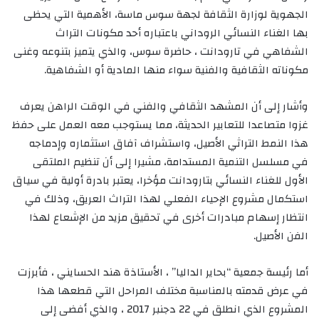
الجهوية لوزارة الثقافة لجهة سوس ماسة، الأهمية التي يحظى
بها الغناء النسائي الروداني باعتباره أحد مكونات التراث
الشفاهي في تارودانت ، حاضرة سوس، والذي يتميز بتنوعه وغنى
مكوناته الثقافية والفنية سواء منها المادية أو الشفاهية.
وأشار إلى أن المشهد الثقافي والفني في الوقت الراهن يعرف
غزوا متصاعدا للتعابير الحديثة، مما يستوجب معه العمل على حفظ
هذا النمط التراثي الأصيل، واستشراف آفاق استثماره وإدماجه
في مسلسل التنمية المستدامة، مشيرا إلى أن تنظيم الملتقى
الأول للغناء النسائي بتارودانت مؤخرا، يعتبر بادرة أولية في سياق
استكمال مشروع الإحياء الفعلي لهذا التراث العريق، وذلك في
انتظار إسهام مبادرات أخرى في تحقيق مزيد من الإشعاع لهذا
الفن الأصيل.
أما رئيسة جمعية “بحاير الداليا” ، الأستاذة هند الحسايني ، فأبرزت
في عرض قدمته بالمناسبة مختلف المراحل التي قطعها هذا
المشروع الذي انطلق في 22 دجنبر 2017 ، والذي أفضى إلى