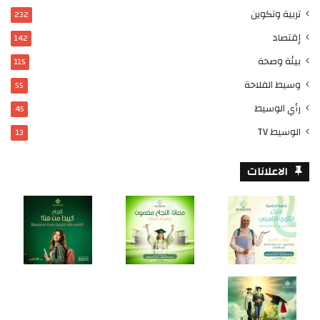
تربية وتكوين
232
إقتصاد
142
بيئة وصحة
115
وسيط الفلاحة
55
رأي الوسيط
45
الوسيط TV
13
الاعلانات