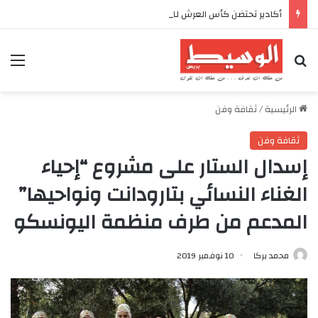
أكادير تحتضن كأس العرش للدراجات بمناسبة الذكرى السابعة والعشرين لعيد العرش المجيد
بحث عن
الق
الرئيسية
/
ثقافة وفن
ثقافة وفن
إسدال الستار على مشروع “إحياء
الغناء النسائي بتارودانت ونواحيها”
المدعم من طرف منظمة اليونسكو
محمد بركا
10 نوفمبر 2019