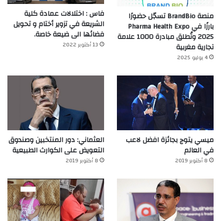
فاس : اختلالات عمادة كلية
منصة BrandBio تسجّل حضورًا
الشريعة في تزوير أختام و تحويل
بارزًا في Pharma Health Expo
فضائها الى ضيعة خاصة.
2025 وتُطلق مبادرة 1000 علامة
13 أكتوبر 2022
تجارية مغربية
4 يوليو 2025
ميسي يتوج بجائزة افضل لاعب
العثماني: دور المنتخبين وصندوق
في العالم‎
التعويض على الكوارث الطبيعية
8 أكتوبر 2019
8 أكتوبر 2019