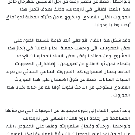
ونواحيها ، فضلا عن تحضير أرضية من أجل التأسيس لمهرجان خاص
بهذا النمط الغنائي في تارودانت، وذلك بهدف تثمين هذا
الموروث الفني اللامادي، والخروج به من دائرته المحلية نحو آفاق
أرحب وطنيا ودوليا.
وقد شكل هذا اللقاء التواصلي أيضا فرصة لتسليط الضوء على
بعض الصعوبات التي واجهت جمعية “بحاير الداليا” في إنجاز هذا
المشروع، ومن جملتها رفض بعض النساء الممارسات الإدلاء
بشهاداتهن، أو الامتناع عن تصويرهن…، إضافة إلى الصعوبات
الخاصة بضمان استمرارية هذا الموروث الثقافي النسائي من طرف
الفتيات الشابات، فضلا عن كون الاشتغال على هذا الموروث
اللامادي يستوجب من الباحث تكوينا أوليا يلم من خلاله بخبايا هذا
الموروث .
وقد أفضى اللقاء إلى بلورة مجموعة من التوصيات التي من شأنها
المساهمة في إعادة الروح للغناء النسائي في تارودانت
ونواحيها ، وإحيائه وضمان استمراريته، ومنها على الخصوص ، إيلاء
ما يلزم من الاهتمام للجمعيات النسائية الممارسة لهذا الموروث