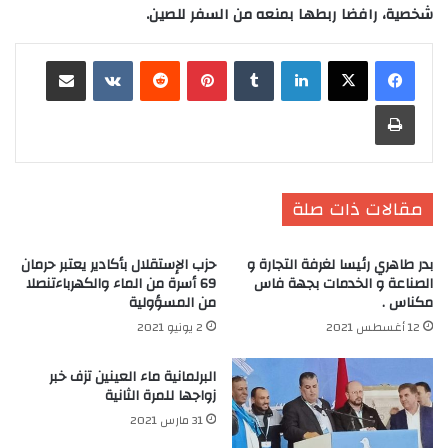
شخصية، رافضا ربطها بمنعه من السفر للصين.
لينكدإن
‏Tumblr
بينتيريست
‏Reddit
‏VKontakte
مشاركة عبر البريد
طباعة
مقالات ذات صلة
بدر طاهري رئيسا لغرفة التجارة و
حزب الإستقلال بأكادير يعتبر حرمان
الصناعة و الخدمات بجهة فاس
69 أسرة من الماء والكهرباءتنصلا
مكناس .
من المسؤولية
12 أغسطس 2021
2 يونيو 2021
البرلمانية ماء العينين تزف خبر
زواجها للمرة الثانية
31 مارس 2021