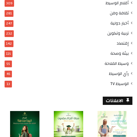
أقلام الوسيط
309
ثقافة وفن
281
أخبار دولية
247
تربية وتكوين
232
إقتصاد
142
بيئة وصحة
115
وسيط الفلاحة
55
رأي الوسيط
45
الوسيط TV
13
الاعلانات