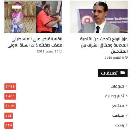
عزيز الرباح يتحدث عن التنمية
القاء القبض على الفلسطيني
المجالية وميثاق الشرف بين
معذب طفلته ذات السنة الاولى
المنتخبين
26 سبتمبر 2019
8 أكتوبر 2019
تصنيفات
منوعات
3٬428
أخبار وطنية
1٬403
مجتمع
1٬079
سياسة
361
رياضة
324