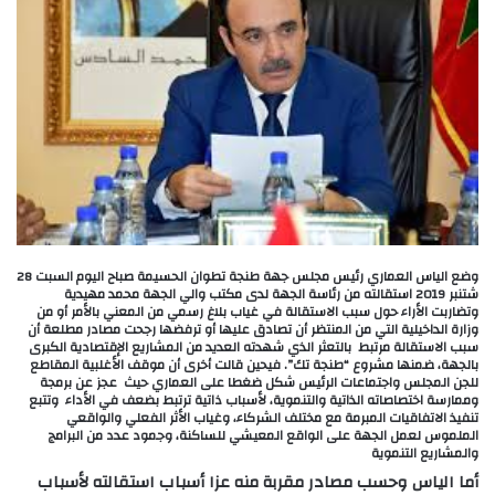
وضع الياس العماري رئيس مجلس جهة طنجة تطوان الحسيمة صباح اليوم السبت 28
شتنبر 2019 استقالته من رئاسة الجهة لدى مكتب والي الجهة محمد مهيدية
وتضاربت الأراء حول سبب الاستقالة في غياب بلاغ رسمي من المعني بالأمر أو من
وزارة الداخيلية التي من المنتظر أن تصادق عليها أو ترفضها رجحت مصادر مطلعة أن
سبب الاستقالة مرتبط بالتعثر الذي شهدته العديد من المشاريع الإقتصادية الكبرى
بالجهة، ضمنها مشروع “طنجة تك”. فيحين قالت أخرى أن موقف الأغلبية المقاطع
للجن المجلس واجتماعات الرئيس شكل ضغطا على العماري حيث عجز عن برمجة
وممارسة اختصاصاته الذاتية والتنموية، لأسباب ذاتية ترتبط بضعف في الأداء وتتبع
تنفيذ الاتفاقيات المبرمة مع مختلف الشركاء، وغياب الأثر الفعلي والواقعي
الملموس لعمل الجهة على الواقع المعيشي للساكنة، وجمود عدد من البرامج
والمشاريع التنموية
أما الياس وحسب مصادر مقربة منه عزا أسباب استقالته لأسباب