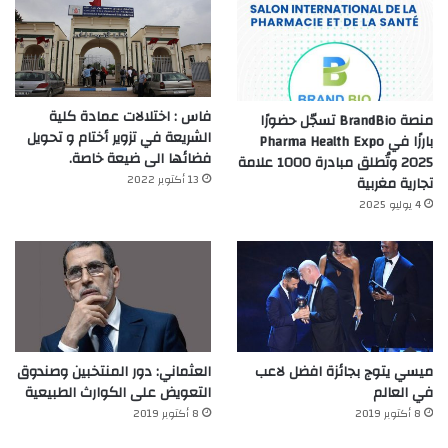
فاس : اختلالات عمادة كلية
منصة BrandBio تسجّل حضورًا
الشريعة في تزوير أختام و تحويل
بارزًا في Pharma Health Expo
فضائها الى ضيعة خاصة.
2025 وتُطلق مبادرة 1000 علامة
13 أكتوبر 2022
تجارية مغربية
4 يوليو 2025
ميسي يتوج بجائزة افضل لاعب
العثماني: دور المنتخبين وصندوق
في العالم‎
التعويض على الكوارث الطبيعية
8 أكتوبر 2019
8 أكتوبر 2019