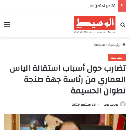
أكادير تحتضن كأس العرش للدراجات بمناسبة الذكرى السابعة والعشرين لعيد العرش المجيد
بحث عن
الق
الرئيسية
/
سياسة
سياسة
تضارب حول أسباب استقالة الياس
العماري من رئاسة جهة طنجة
تطوان الحسيمة
محمد بركا
28 سبتمبر 2019