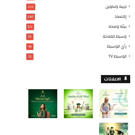
تربية وتكوين
232
إقتصاد
142
بيئة وصحة
115
وسيط الفلاحة
55
رأي الوسيط
45
الوسيط TV
13
الاعلانات