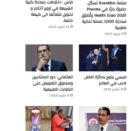
فاس : اختلالات عمادة كلية
منصة BrandBio تسجّل
الشريعة في تزوير أختام و
حضورًا بارزًا في Pharma
تحويل فضائها الى ضيعة
Health Expo 2025 وتُطلق
خاصة.
مبادرة 1000 علامة تجارية
13 أكتوبر 2022
مغربية
4 يوليو 2025
ميسي يتوج بجائزة افضل
العثماني: دور المنتخبين
لاعب في العالم‎
وصندوق التعويض على
الكوارث الطبيعية
8 أكتوبر 2019
8 أكتوبر 2019