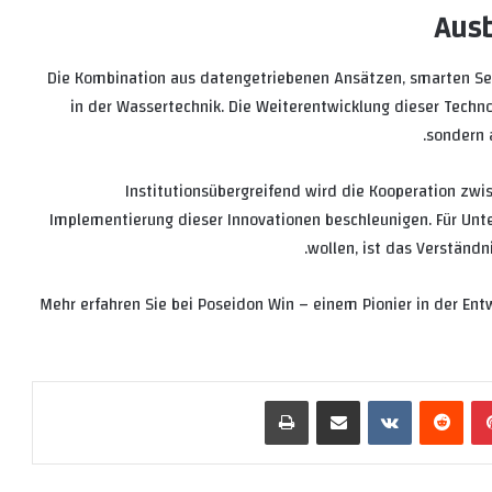
Ausb
Die Kombination aus datengetriebenen Ansätzen, smarten Sen
in der Wassertechnik. Die Weiterentwicklung dieser Techno
sondern a
Institutionsübergreifend wird die Kooperation zwi
Implementierung dieser Innovationen beschleunigen. Für Un
wollen, ist das Verständn
Mehr erfahren Sie bei Poseidon Win – einem Pionier in der En
بينتيريست
‏Reddit
‏VKontakte
مشاركة عبر البريد
طباعة