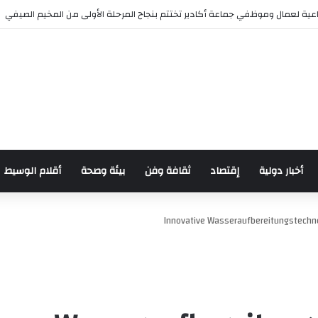
ية لعمال وموظفي جماعة أكادير تختتم بنجاح المرحلة الأولى من المخيم الصيفي
أخبار دولية
إقتصاد
ثقافة وفن
بيئة وصحة
أقلام الوسيط
Innovative Wasseraufbereitungstechn