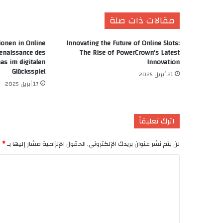
مقالات ذات صلة
ionen in Online
Innovating the Future of Online Slots:
Renaissance des
The Rise of PowerCrown’s Latest
s im digitalen
Innovation
Glücksspiel
21 أبريل 2025
17 أبريل 2025
اترك تعليقاً
لن يتم نشر عنوان بريدك الإلكتروني.
الحقول الإلزامية مشار إليها بـ
*
ا
ل
ت
ع
ل