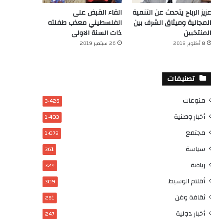
عزيز الرباح يتحدث عن التنمية
القاء القبض على
المجالية وميثاق الشرف بين
الفلسطيني معذب طفلته
المنتخبين
ذات السنة الاولى
8 أكتوبر 2019
26 سبتمبر 2019
تصنيفات
منوعات
3٬428
أخبار وطنية
1٬403
مجتمع
1٬079
سياسة
361
رياضة
324
أقلام الوسيط
309
ثقافة وفن
281
أخبار دولية
247