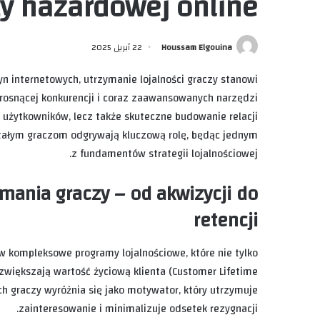
y hazardowej online
Houssam Elgouina
22 أبريل 2025
n internetowych, utrzymanie lojalności graczy stanowi
rosnącej konkurencji i coraz zaawansowanych narzędzi
h użytkowników, lecz także skuteczne budowanie relacji
tałym graczom odgrywają kluczową rolę, będąc jednym
z fundamentów strategii lojalnościowej.
ymania graczy – od akwizycji do
retencji
 kompleksowe programy lojalnościowe, które nie tylko
 zwiększają wartość życiową klienta (Customer Lifetime
łych graczy wyróżnia się jako motywator, który utrzymuje
zainteresowanie i minimalizuje odsetek rezygnacji.