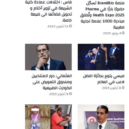
فاس : اختلالات عمادة كلية
منصة BrandBio تسجّل
الشريعة في تزوير أختام و
حضورًا بارزًا في Pharma
تحويل فضائها الى ضيعة
Health Expo 2025 وتُطلق
خاصة.
مبادرة 1000 علامة تجارية
13 أكتوبر 2022
مغربية
4 يوليو 2025
ميسي يتوج بجائزة افضل
العثماني: دور المنتخبين
لاعب في العالم‎
وصندوق التعويض على
الكوارث الطبيعية
8 أكتوبر 2019
8 أكتوبر 2019