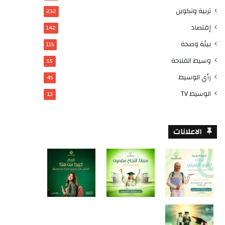
تربية وتكوين
232
إقتصاد
142
بيئة وصحة
115
وسيط الفلاحة
55
رأي الوسيط
45
الوسيط TV
13
الاعلانات