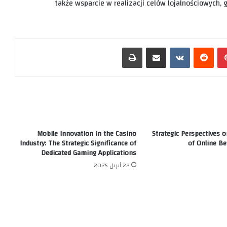
także wsparcie w realizacji celów lojalnościowych,
بينتيريست
‏Reddit
‏VKontakte
مشاركة عبر البريد
طباعة
Mobile Innovation in the Casino
Strategic Perspectives o
Industry: The Strategic Significance of
of Online Be
Dedicated Gaming Applications
22 أبريل 2025