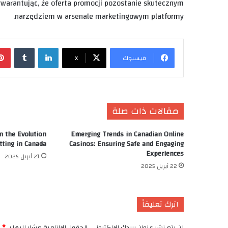
 gwarantując, że oferta promocji pozostanie skutecznym
narzędziem w arsenale marketingowym platformy.
لينكدإن
‏Tumblr
فيسبوك
X
مقالات ذات صلة
n the Evolution
Emerging Trends in Canadian Online
tting in Canada
Casinos: Ensuring Safe and Engaging
Experiences
21 أبريل 2025
22 أبريل 2025
اترك تعليقاً
لن يتم نشر عنوان بريدك الإلكتروني.
الحقول الإلزامية مشار إليها بـ
*