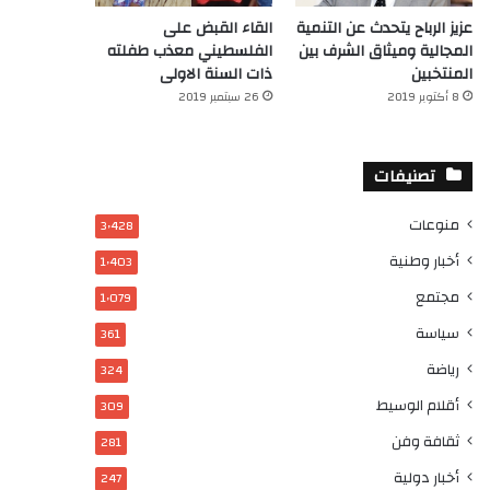
عزيز الرباح يتحدث عن التنمية
القاء القبض على
المجالية وميثاق الشرف بين
الفلسطيني معذب طفلته
المنتخبين
ذات السنة الاولى
8 أكتوبر 2019
26 سبتمبر 2019
تصنيفات
منوعات
3٬428
أخبار وطنية
1٬403
مجتمع
1٬079
سياسة
361
رياضة
324
أقلام الوسيط
309
ثقافة وفن
281
أخبار دولية
247