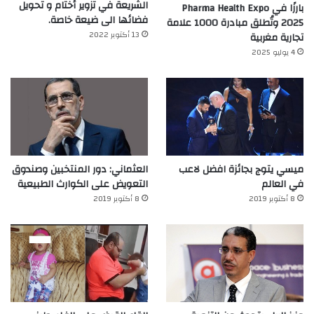
الشريعة في تزوير أختام و تحويل
بارزًا في Pharma Health Expo
فضائها الى ضيعة خاصة.
2025 وتُطلق مبادرة 1000 علامة
13 أكتوبر 2022
تجارية مغربية
4 يوليو 2025
ميسي يتوج بجائزة افضل لاعب
العثماني: دور المنتخبين وصندوق
في العالم‎
التعويض على الكوارث الطبيعية
8 أكتوبر 2019
8 أكتوبر 2019