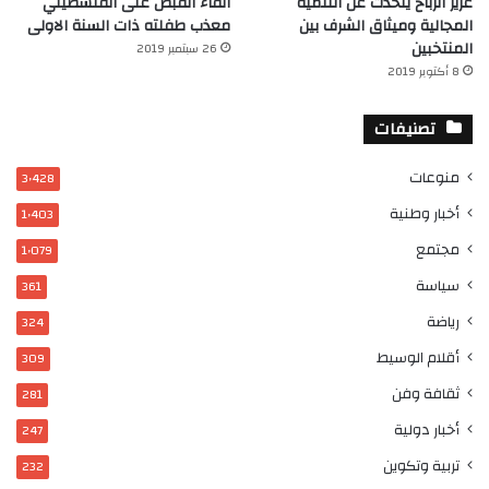
عزيز الرباح يتحدث عن التنمية
القاء القبض على الفلسطيني
المجالية وميثاق الشرف بين
معذب طفلته ذات السنة الاولى
المنتخبين
26 سبتمبر 2019
8 أكتوبر 2019
تصنيفات
منوعات
3٬428
أخبار وطنية
1٬403
مجتمع
1٬079
سياسة
361
رياضة
324
أقلام الوسيط
309
ثقافة وفن
281
أخبار دولية
247
تربية وتكوين
232