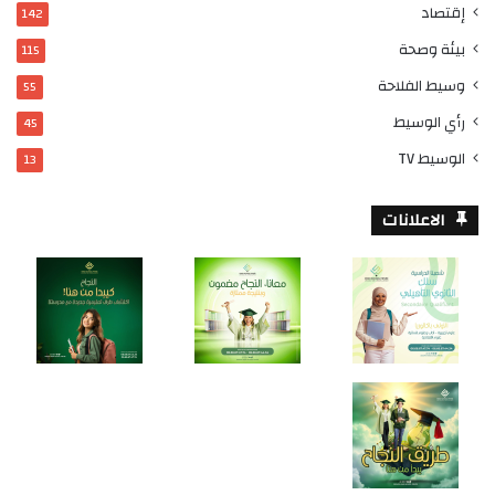
إقتصاد
142
بيئة وصحة
115
وسيط الفلاحة
55
رأي الوسيط
45
الوسيط TV
13
الاعلانات