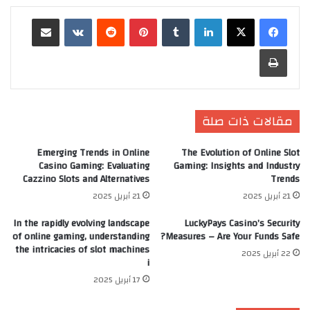
لينكدإن
‏Tumblr
بينتيريست
‏Reddit
‏VKontakte
مشاركة عبر البريد
طباعة
مقالات ذات صلة
Emerging Trends in Online
The Evolution of Online Slot
Casino Gaming: Evaluating
Gaming: Insights and Industry
Cazzino Slots and Alternatives
Trends
21 أبريل 2025
21 أبريل 2025
In the rapidly evolving landscape
LuckyPays Casino’s Security
of online gaming, understanding
Measures – Are Your Funds Safe?
the intricacies of slot machines
22 أبريل 2025
i
17 أبريل 2025