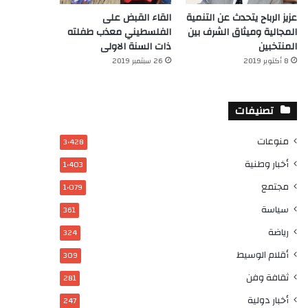
عزيز الرباح يتحدث عن التنمية
القاء القبض على
المجالية وميثاق الشرف بين
الفلسطيني معذب طفلته
المنتخبين
ذات السنة الاولى
8 أكتوبر 2019
26 سبتمبر 2019
تصنيفات
منوعات
3٬428
أخبار وطنية
1٬403
مجتمع
1٬079
سياسة
361
رياضة
324
أقلام الوسيط
309
ثقافة وفن
281
أخبار دولية
247