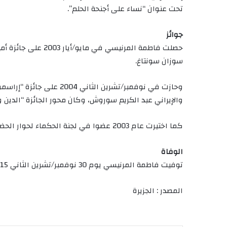
تحت عنوان “نساء على أجنحة الحلم”.
جوائز
حصلت فاطمة المرنيسي ف
سوزان سونتاغ.
وحازت في نوفمبر/تشرين ال
والإيراني عبد الكريم سوروش، وكان محور الجائزة “الدين وا
كما اختيرت عام 2003 عضوا في لجنة الحكماء لحوار الحضارات التي شكلتها اللجنة الأوروبية برئاسة رومانو برودي.
الوفاة
توفيت فاطمة المرنيسي يوم 30 نوفمبر/تشرين الثاني 2015 في ألمانيا.
المصدر : الجزيرة