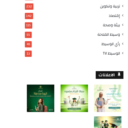
تربية وتكوين
232
إقتصاد
142
بيئة وصحة
115
وسيط الفلاحة
55
رأي الوسيط
45
الوسيط TV
13
الاعلانات