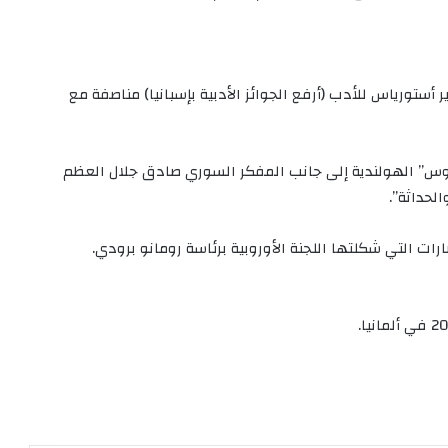
ي مايو/أيار 2003 على جائزة أمير أستورياس للأدب (أرفع الجوائز الأدبية بإسبانيا) مناصفة مع
ثاني 2004 على جائزة “إراسموس” الهولندية إلى جانب المفكر السوري صادق جلال العظم
لحداثة”.