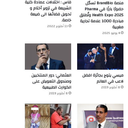
فاس : اختلالات عمادة كلية
منصة BrandBio تسجّل
الشريعة في تزوير أختام و
حضورًا بارزًا في Pharma
تحويل فضائها الى ضيعة
Health Expo 2025 وتُطلق
خاصة.
مبادرة 1000 علامة تجارية
13 أكتوبر 2022
مغربية
4 يوليو 2025
ميسي يتوج بجائزة افضل
العثماني: دور المنتخبين
لاعب في العالم‎
وصندوق التعويض على
الكوارث الطبيعية
8 أكتوبر 2019
8 أكتوبر 2019