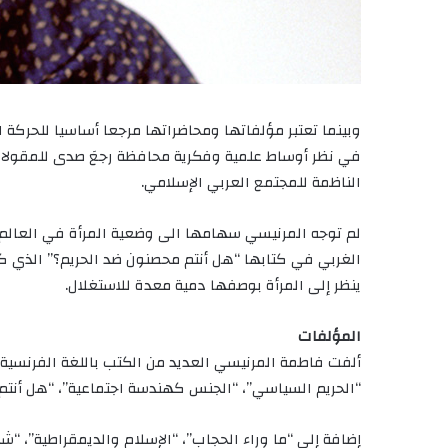
وبينما تعتبر مؤلفاتها ومحاضراتها مرجعا أساسيا للحركة ال
في نظر أوساط علمية وفكرية محافظة رجعَ صدى للمقولات ا
الناظمة للمجتمع العربي الإسلامي.
لم توجه المرنيسي سهامها الى وضعية المرأة في العالم
الغربي في كتابها “هل أنتم محصنون ضد الحريم؟” الذي ك
ينظر إلى المرأة بوصفها دمية معدة للاستغلال.
المؤلفات
ألفت فاطمة المرنيسي العديد من الكتب باللغة الفرنسية -
“الحريم السياسي”، “الجنس كهندسة اجتماعية”، “هل أنتم م
إضافة إلى “ما وراء الحجاب”، “الإسلام والديمقراطية”، “ش