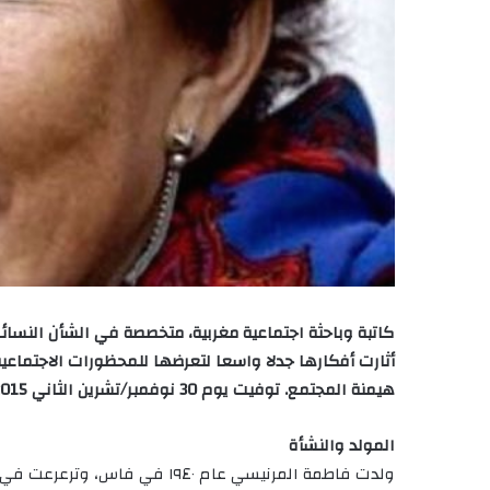
كاتبة وباحثة اجتماعية مغربية، متخصصة في الشأن النسائي
أثارت أفكارها جدلا واسعا لتعرضها للمحظورات الاجتماعية و
هيمنة المجتمع
. توفيت يوم 30 نوفمبر/تشرين الثاني 2015.
المولد والنشأة
ولدت فاطمة المرنيسي عام ١٩٤٠ ف